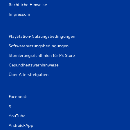
e
Rechtliche Hinweise
r
Impressum
t
u
PlayStation-Nutzungsbedingungen
n
Softwarenutzungsbedingungen
g
Stornierungsrichtlinien für PS Store
e
Gesundheitswarnhinweise
n
Über Altersfreigaben
Facebook
X
YouTube
Android-App