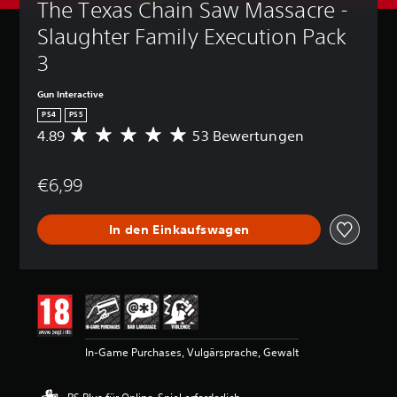
The Texas Chain Saw Massacre - 
Slaughter Family Execution Pack 
3
Gun Interactive
PS4
PS5
4.89
53 Bewertungen
D
u
r
€6,99
c
h
s
In den Einkaufswagen
c
h
n
i
t
t
l
i
In-Game Purchases, Vulgärsprache, Gewalt
c
h
e