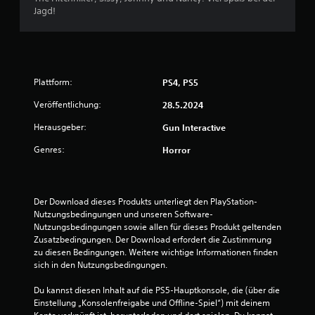
e
Jagd!
B
e
Plattform:
PS4, PS5
w
Veröffentlichung:
28.5.2024
e
Herausgeber:
Gun Interactive
r
Genres:
Horror
t
u
Der Download dieses Produkts unterliegt den PlayStation-
n
Nutzungsbedingungen und unseren Software-
Nutzungsbedingungen sowie allen für dieses Produkt geltenden 
Zusatzbedingungen. Der Download erfordert die Zustimmung 
g
zu diesen Bedingungen. Weitere wichtige Informationen finden 
sich in den Nutzungsbedingungen.
:
Du kannst diesen Inhalt auf die PS5-Hauptkonsole, die (über die 
4
Einstellung „Konsolenfreigabe und Offline-Spiel“) mit deinem 