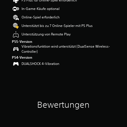
PS Plus für Online-Spiel erforderlich
B
e
In-Game-Käufe optional
w
Online-Spiel erforderlich
e
r
Unterstützt bis zu 7 Online-Spieler mit PS Plus
t
u
Unterstützung von Remote Play
n
PS5-Version
g
Vibrationsfunktion wird unterstützt (DualSense Wireless-
:
Controller)
4
PS4-Version
.
DUALSHOCK 4-Vibration
8
9
v
o
n
5
S
Bewertungen
t
e
r
n
e