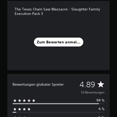
n
a
The Texas Chain Saw Massacre - Slaughter Family
u
Execution Pack 3
s
5
3
B
e
Zum Bewerten anmelden
w
e
r
t
u
n
g
e
D
4.89
n
Bewertungen globaler Spieler
u
53 Bewertungen
94 %
r
4 %
c