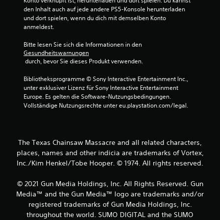
Konto verknüpft ist, herunterladen und dort spielen. Du kannst 
.
den Inhalt auch auf jede andere PS5-Konsole herunterladen 
und dort spielen, wenn du dich mit demselben Konto 
8
anmeldest.
9
Bitte lesen Sie sich die Informationen in den 
Gesundheitswarnungen
v
 durch, bevor Sie dieses Produkt verwenden.
o
Bibliotheksprogramme © Sony Interactive Entertainment Inc., 
unter exklusiver Lizenz für Sony Interactive Entertainment 
n
Europe. Es gelten die Software-Nutzungsbedingungen. 
Vollständige Nutzungsrechte unter eu.playstation.com/legal.
5
The Texas Chainsaw Massacre and all related characters,
S
places, names and other indicia are trademarks of Vortex,
Inc./Kim Henkel/Tobe Hooper. © 1974. All rights reserved.
t
© 2021 Gun Media Holdings, Inc. All Rights Reserved. Gun
e
Media™ and the Gun Media™ logo are trademarks and/or
r
registered trademarks of Gun Media Holdings, Inc.
throughout the world. SUMO DIGITAL and the SUMO