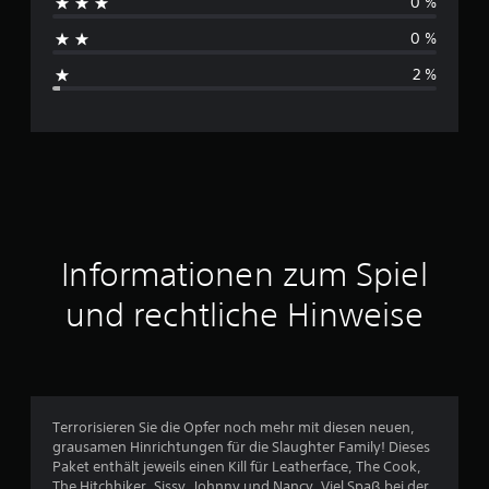
0 %
h
0 %
s
2 %
c
h
n
i
t
Informationen zum Spiel
t
und rechtliche Hinweise
l
i
c
Terrorisieren Sie die Opfer noch mehr mit diesen neuen,
grausamen Hinrichtungen für die Slaughter Family! Dieses
h
Paket enthält jeweils einen Kill für Leatherface, The Cook,
The Hitchhiker, Sissy, Johnny und Nancy. Viel Spaß bei der