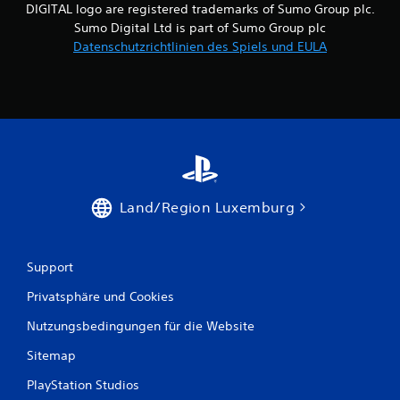
n
DIGITAL logo are registered trademarks of Sumo Group plc.
Sumo Digital Ltd is part of Sumo Group plc
e
Datenschutzrichtlinien des Spiels und EULA
n
a
u
s
5
Land/Region Luxemburg
3
Support
Privatsphäre und Cookies
B
Nutzungsbedingungen für die Website
e
Sitemap
w
PlayStation Studios