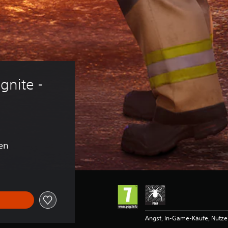
gnite - 
en
Angst, In-Game-Käufe, Nutzer