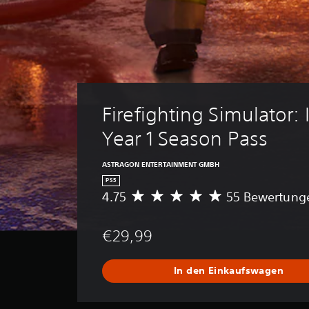
Firefighting Simulator: I
Year 1 Season Pass
ASTRAGON ENTERTAINMENT GMBH
PS5
4.75
55 Bewertung
D
u
r
€29,99
c
h
s
In den Einkaufswagen
c
h
n