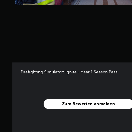
n
5
S
t
e
r
n
e
n
a
u
Firefighting Simulator: Ignite - Year 1 Season Pass
s
5
5
B
e
Zum Bewerten anmelden
w
e
r
t
u