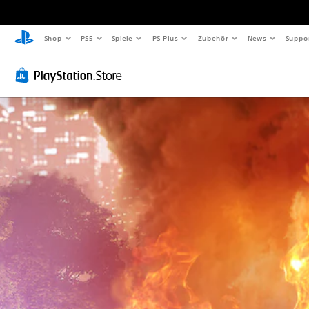
Shop
PS5
Spiele
PS Plus
Zubehör
News
Suppo