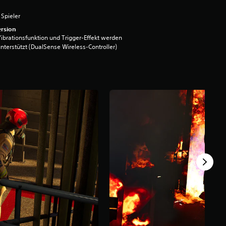
 Spieler
rsion
ibrationsfunktion und Trigger-Effekt werden
nterstützt (DualSense Wireless-Controller)