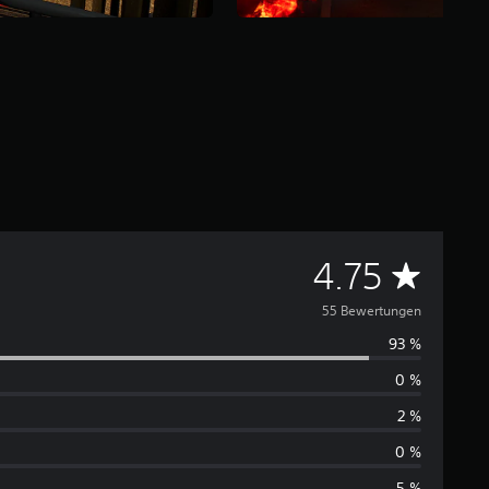
D
4.75
u
55 Bewertungen
93 %
r
0 %
c
2 %
h
0 %
5 %