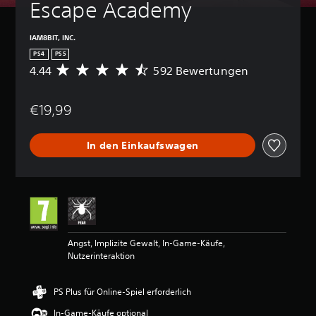
Escape Academy
IAM8BIT, INC.
PS4
PS5
4.44
592 Bewertungen
D
u
r
€19,99
c
h
s
In den Einkaufswagen
c
h
n
i
t
t
l
i
Angst, Implizite Gewalt, In-Game-Käufe,
c
Nutzerinteraktion
h
e
B
PS Plus für Online-Spiel erforderlich
e
w
In-Game-Käufe optional