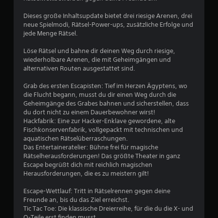
g
Dieses große Inhaltsupdate bietet drei riesige Arenen, drei
:
neue Spielmodi, Rätsel-Power-ups, zusätzliche Erfolge und
jede Menge Rätsel.
4
Löse Rätsel und bahne dir deinen Weg durch riesige,
.
wiederholbare Arenen, die mit Geheimgängen und
alternativen Routen ausgestattet sind.
4
Grab des ersten Escapisten: Tief im Herzen Ägyptens, wo
4
die Flucht begann, musst du dir einen Weg durch die
Geheimgänge des Grabes bahnen und sicherstellen, dass
v
du dort nicht zu einem Dauerbewohner wirst!
Hackfabrik: Eine zur Hacker-Enklave gewordene, alte
o
Fischkonservenfabrik, vollgepackt mit technischen und
aquatischen Rätselüberraschungen.
n
Das Entertaineratelier: Bühne frei für magische
Rätselherausforderungen! Das größte Theater in ganz
5
Escape begrüßt dich mit reichlich magischen
Herausforderungen, die es zu meistern gilt!
Escape-Wettlauf: Tritt in Rätselrennen gegen deine
S
Freunde an, bis du das Ziel erreichst.
Tic Tac Toe: Die klassische Dreierreihe, für die du die X- und
O-Teile erst finden musst.