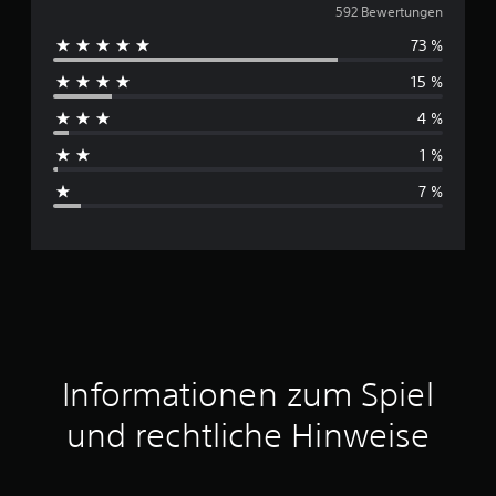
u
592 Bewertungen
73 %
r
15 %
c
4 %
h
1 %
s
7 %
c
h
n
i
t
Informationen zum Spiel
t
und rechtliche Hinweise
l