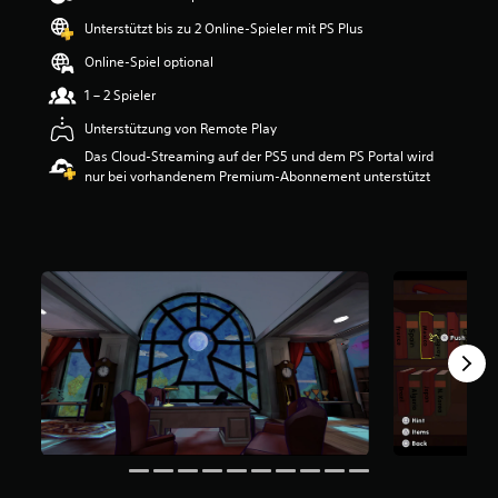
e
Unterstützt bis zu 2 Online-Spieler mit PS Plus
r
t
Online-Spiel optional
u
n
1 – 2 Spieler
g
Unterstützung von Remote Play
:
4
Das Cloud-Streaming auf der PS5 und dem PS Portal wird
.
nur bei vorhandenem Premium-Abonnement unterstützt
4
4
v
o
n
5
S
t
e
r
n
e
n
a
u