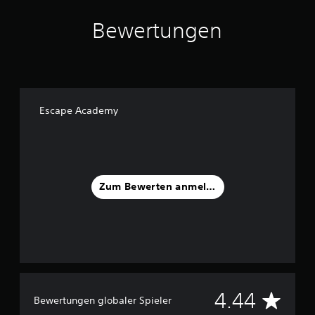
Bewertungen
Escape Academy
Zum Bewerten anmelden
D
4.44
Bewertungen globaler Spieler