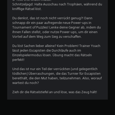
t
Schnitzeljagd: Halte Ausschau nach Trophäen, während du
e
knifflige Rätsel löst.
r
Du denkst, das ist noch nicht verrückt genug?! Dann
schnapp dir ein paar aufregende neue Power-ups in
n
Tournament of Puzzles! Lenke deine Gegner ab, indem du
ihnen Fallen stellst, oder nutze Power-ups, um dir einen
e
Vorteil auf dem Weg zum Sieg zu verschaffen.
Du löst Sachen lieber alleine? Kein Problem! Trainer Yoach
n
lässt jeden Escapisten die Durchläufe auch im
Einzelspielermodus lösen. Übung macht das Rätseln
a
perfekt!
u
Und das ist nur ein Teil der verrückten (und gelegentlich
tödlichen) Überraschungen, die das Turnier für Escapisten
s
bereithält, die den Mut haben, teilzunehmen. Also, worauf
wartest du noch?
5
Zieh dir die Rätselstiefel an und löse, was das Zeug hält!
9
2