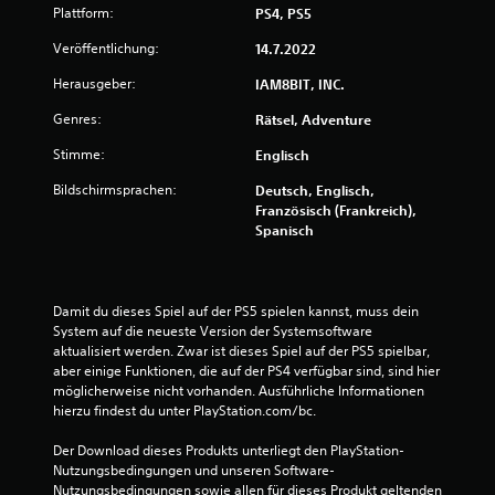
Plattform:
PS4, PS5
B
Veröffentlichung:
14.7.2022
e
Herausgeber:
IAM8BIT, INC.
w
Genres:
Rätsel, Adventure
e
Stimme:
Englisch
Bildschirmsprachen:
Deutsch, Englisch,
r
Französisch (Frankreich),
Spanisch
t
u
Damit du dieses Spiel auf der PS5 spielen kannst, muss dein 
n
System auf die neueste Version der Systemsoftware 
aktualisiert werden. Zwar ist dieses Spiel auf der PS5 spielbar, 
g
aber einige Funktionen, die auf der PS4 verfügbar sind, sind hier 
möglicherweise nicht vorhanden. Ausführliche Informationen 
e
hierzu findest du unter PlayStation.com/bc.
n
Der Download dieses Produkts unterliegt den PlayStation-
Nutzungsbedingungen und unseren Software-
Nutzungsbedingungen sowie allen für dieses Produkt geltenden 