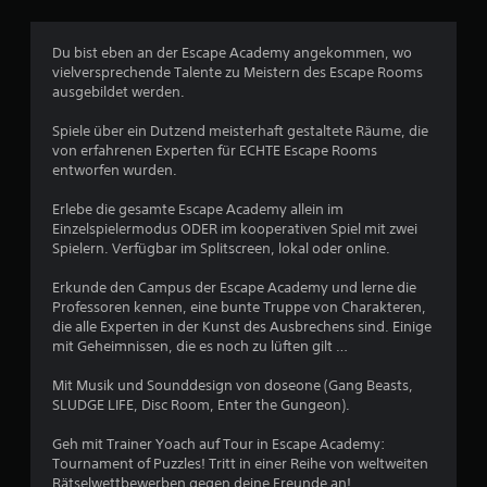
i
c
Du bist eben an der Escape Academy angekommen, wo
vielversprechende Talente zu Meistern des Escape Rooms
h
ausgebildet werden.
e
Spiele über ein Dutzend meisterhaft gestaltete Räume, die
von erfahrenen Experten für ECHTE Escape Rooms
B
entworfen wurden.
e
Erlebe die gesamte Escape Academy allein im
Einzelspielermodus ODER im kooperativen Spiel mit zwei
w
Spielern. Verfügbar im Splitscreen, lokal oder online.
e
Erkunde den Campus der Escape Academy und lerne die
Professoren kennen, eine bunte Truppe von Charakteren,
r
die alle Experten in der Kunst des Ausbrechens sind. Einige
mit Geheimnissen, die es noch zu lüften gilt …
t
Mit Musik und Sounddesign von doseone (Gang Beasts,
u
SLUDGE LIFE, Disc Room, Enter the Gungeon).
Geh mit Trainer Yoach auf Tour in Escape Academy:
n
Tournament of Puzzles! Tritt in einer Reihe von weltweiten
Rätselwettbewerben gegen deine Freunde an!