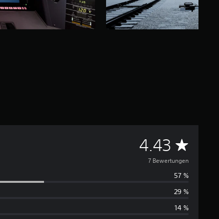
D
4.43
u
7 Bewertungen
57 %
r
29 %
c
14 %