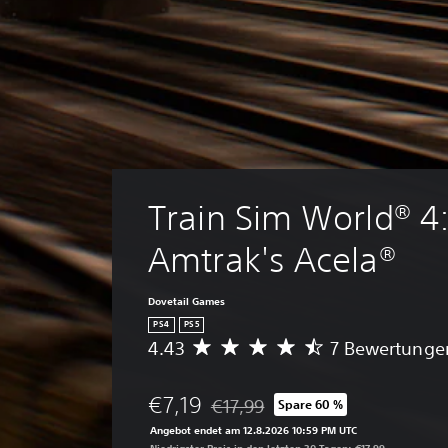
Train Sim World® 4:
Amtrak's Acela®
Dovetail Games
PS4
PS5
4.43
7 Bewertunge
D
u
r
€7,19
€17,99
Spare 60 %
c
Preisnachlass gegenüber dem Origin
h
Angebot endet am 12.8.2026 10:59 PM UTC
s