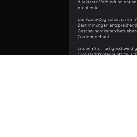
direkteste Verbindung entlan
problemlos.
Der Acela-Zug selbst ist ein
Bestimmungen entsprechend a
Geschwindigkeiten betrieben
Corridor gebaut.
Erleben Sie Hochgeschwindigk
Großstadtknotenpunkt zwisch
Plattform:
Veröffentlichung:
Herausgeber:
Genres: