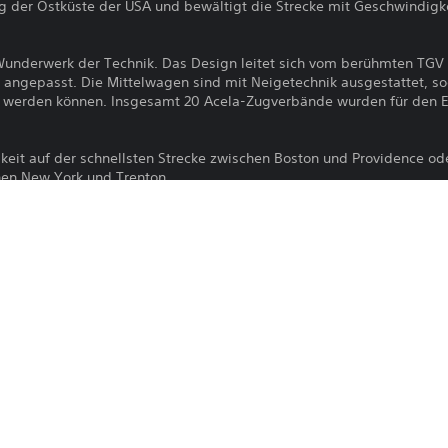
g der Ostküste der USA und bewältigt die Strecke mit Geschwindigk
 Wunderwerk der Technik. Das Design leitet sich vom berühmten TGV
ngepasst. Die Mittelwagen sind mit Neigetechnik ausgestattet, so
 werden können. Insgesamt 20 Acela-Zugverbände wurden für den E
eit auf der schnellsten Strecke zwischen Boston und Providence od
en New York und Trenton.
Der Download dieses Produkts unterli
PS4, PS5
PlayStation Network und unseren Soft
allen für dieses Produkt geltenden Zu
26.9.2023
erfordert die Zustimmung zu diesen Be
Dovetail Games
Informationen finden sich in den Nutz
Simulation
Du kannst diesen Inhalt auf die PS5-Hau
Einstellung „Konsolenfreigabe und Offli
verknüpft ist, herunterladen und dort sp
auf jede andere PS5-Konsole herunterla