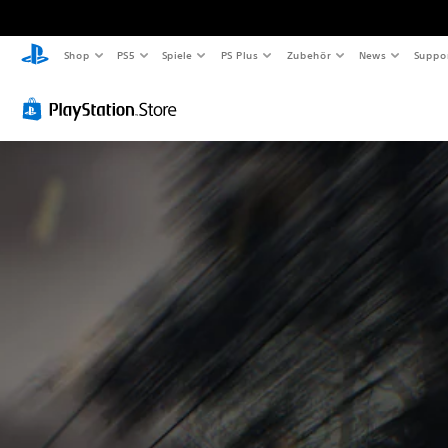
Shop
PS5
Spiele
PS Plus
Zubehör
News
Suppo