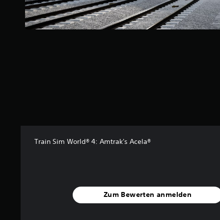
4
3
v
o
n
5
S
t
e
r
n
e
n
a
Train Sim World® 4: Amtrak's Acela®
u
s
7
B
e
Zum Bewerten anmelden
w
e
r