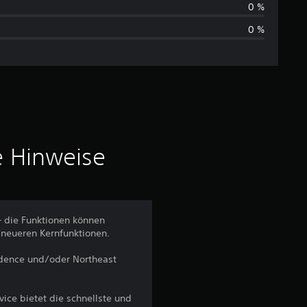
h
0 %
0 %
s
c
h
n
i
e Hinweise
t
t
– die Funktionen können
 neueren Kernfunktionen.
l
vidence und/oder Northeast
i
c
ice bietet die schnellste und