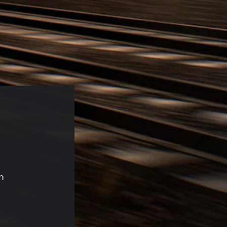
 
n
alpreis von €17,99