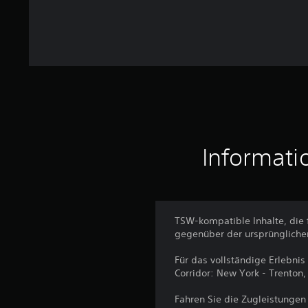
t
u
n
g
e
n
Informati
TSW-kompatible Inhalte, die 
gegenüber der ursprünglichen
Für das vollständige Erlebni
Corridor: New York - Trenton,
Fahren Sie die Zugleistungen 