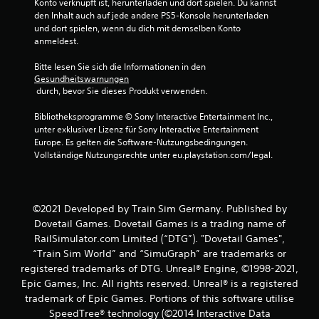
r
Konto verknüpft ist, herunterladen und dort spielen. Du kannst 
den Inhalt auch auf jede andere PS5-Konsole herunterladen 
n
und dort spielen, wenn du dich mit demselben Konto 
anmeldest.
e
Bitte lesen Sie sich die Informationen in den 
Gesundheitswarnungen
n
 durch, bevor Sie dieses Produkt verwenden.
a
Bibliotheksprogramme © Sony Interactive Entertainment Inc., 
unter exklusiver Lizenz für Sony Interactive Entertainment 
u
Europe. Es gelten die Software-Nutzungsbedingungen. 
Vollständige Nutzungsrechte unter eu.playstation.com/legal.
s
3
©2021 Developed by Train Sim Germany. Published by
Dovetail Games. Dovetail Games is a trading name of
B
RailSimulator.com Limited (“DTG”). "Dovetail Games",
“Train Sim World” and “SimuGraph” are trademarks or
e
registered trademarks of DTG. Unreal® Engine, ©1998-2021,
Epic Games, Inc. All rights reserved. Unreal® is a registered
w
trademark of Epic Games. Portions of this software utilise
SpeedTree® technology (©2014 Interactive Data