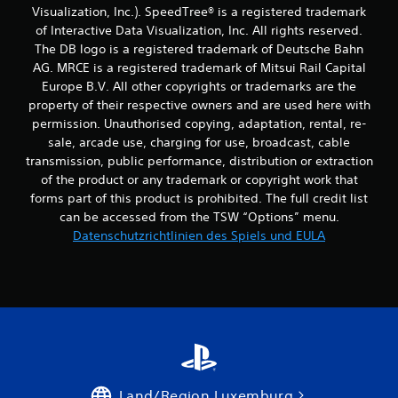
e
Visualization, Inc.). SpeedTree® is a registered trademark
r
of Interactive Data Visualization, Inc. All rights reserved.
The DB logo is a registered trademark of Deutsche Bahn
t
AG. MRCE is a registered trademark of Mitsui Rail Capital
Europe B.V. All other copyrights or trademarks are the
u
property of their respective owners and are used here with
permission. Unauthorised copying, adaptation, rental, re-
n
sale, arcade use, charging for use, broadcast, cable
transmission, public performance, distribution or extraction
g
of the product or any trademark or copyright work that
e
forms part of this product is prohibited. The full credit list
can be accessed from the TSW “Options” menu.
n
Datenschutzrichtlinien des Spiels und EULA
Land/Region Luxemburg