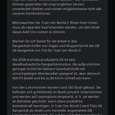
h
können gegenüber der ursprünglichen Version
unverändert bleiben und nutzen möglicherweise nicht alle
e
neueren Kernfunktionen.
B
Bitte beachten Sie: Train Sim World 2: Rhein-Ruhr Osten
muss als separater Kauf erworben werden, um den Inhalt
e
dieses Add-Ons nutzen zu können.
w
Machen Sie sich bereit für die Arbeit in den
Rangierbahnhöfen von Hagen und Wuppertal mit der DB
e
G6 Rangierlok von TSG für Train Sim World 2!
r
Die 2008 erstmals produzierte G6 ist eine
dieselhydraulische Rangierlokomotive, die aufgrund ihrer
t
geringen Größe für kleinere Güterbahnhöfe mit
unnachgiebigen Wenderadien geeignet ist, aber dennoch
u
900 PS leistet und bis zu 80 km/h schnell sein kann.
Von den Lokomotiven wurden rund 130 Stück gebaut. Sie
n
befinden sich größtenteils im Besitz privater Unternehmen
und werden auf Leasingbasis eingesetzt, d. h. sie werden
g
an Betreiber geschickt, wenn diese zusätzliche
Antriebskraft benötigen. In Train Sim World 2 wird TSGs G6
:
Rangierlok als direkt vom Hersteller angemietete DB-