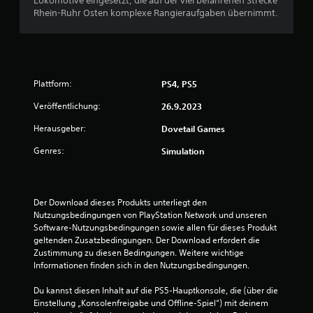
Lokomotive eingesetzt, die auf der viel befahrenen Strecke
4
Rhein-Ruhr Osten komplexe Rangieraufgaben übernimmt.
.
6
7
Plattform:
PS4, PS5
Veröffentlichung:
v
26.9.2023
Herausgeber:
Dovetail Games
o
Genres:
Simulation
n
5
Der Download dieses Produkts unterliegt den 
Nutzungsbedingungen von PlayStation Network und unseren 
Software-Nutzungsbedingungen sowie allen für dieses Produkt 
S
geltenden Zusatzbedingungen. Der Download erfordert die 
Zustimmung zu diesen Bedingungen. Weitere wichtige 
t
Informationen finden sich in den Nutzungsbedingungen.
e
Du kannst diesen Inhalt auf die PS5-Hauptkonsole, die (über die 
Einstellung „Konsolenfreigabe und Offline-Spiel“) mit deinem 