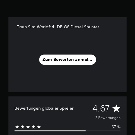
a
u
s
3
Train Sim World® 4: DB G6 Diesel Shunter
B
e
w
e
r
t
Zum Bewerten anmelden
u
n
g
e
n
D
4.67
Bewertungen globaler Spieler
u
3 Bewertungen
67 %
r