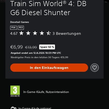
Train Sim World® 4: DB 
G6 Diesel Shunter
Dovetail Games
PS4
PS5
4.67
3 Bewertungen
D
u
r
€6,99
c
€13,99
Spare 50 %
Preisnachlass gegenüber dem Originalpreis von €13
h
Angebot endet am 12.8.2026 10:59 PM UTC
s
Niedrigster Preis in den letzten 30 Tagen: €13,99
c
h
In den Einkaufswagen
n
i
t
t
l
i
In-Game-Käufe, Nutzerinteraktion
c
h
e
B
In-Game-Käufe optional