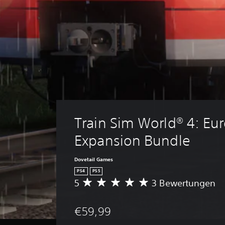
Train Sim World® 4: Eu
Expansion Bundle
Dovetail Games
PS4
PS5
5
3 Bewertungen
D
u
r
€59,99
c
h