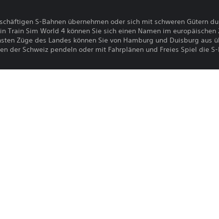
eschäftigen S-Bahnen übernehmen oder sich mit schweren Gütern du
in Train Sim World 4 können Sie sich einen Namen im europäischen
chsten Züge des Landes können Sie von Hamburg und Duisburg aus ü
en der Schweiz pendeln oder mit Fahrplänen und Freies Spiel die S-
Der Download dieses Produkts unterli
PS4, PS5
PlayStation Network und unseren Soft
allen für dieses Produkt geltenden Zu
25.3.2024
erfordert die Zustimmung zu diesen Be
Dovetail Games
Informationen finden sich in den Nutz
Simulation
Du kannst diesen Inhalt auf die PS5-Hau
Einstellung „Konsolenfreigabe und Offli
verknüpft ist, herunterladen und dort sp
auf jede andere PS5-Konsole herunterla
dich mit demselben Konto anmeldest.
Bitte lesen Sie sich die Informationen i
Gesundheitswarnungen