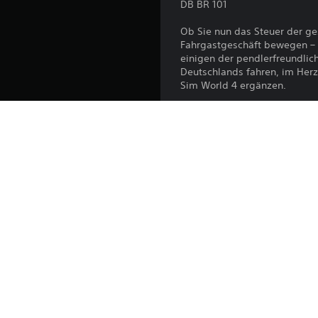
DB BR 101
Ob Sie nun das Steuer der g
Fahrgastgeschäft bewegen – 
einigen der pendlerfreundli
Deutschlands fahren, im Herz
Sim World 4 ergänzen.
Plattform:
Veröffentlichung:
Herausgeber:
Genres: