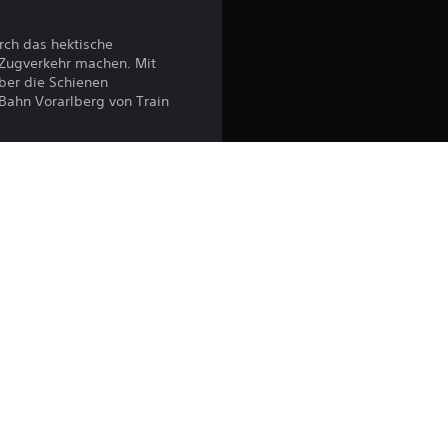
h
e
rch das hektische
 Zugverkehr machen. Mit
ber die Schienen
B
Bahn Vorarlberg von Train
e
w
e
egt den Nutzungsbedingungen von 
ware-Nutzungsbedingungen sowie 
satzbedingungen. Der Download 
r
dingungen. Weitere wichtige 
ungsbedingungen.
t
ptkonsole, die (über die 
u
ne-Spiel“) mit deinem Konto 
ielen. Du kannst den Inhalt auch 
den und dort spielen, wenn du 
n
g
n den 