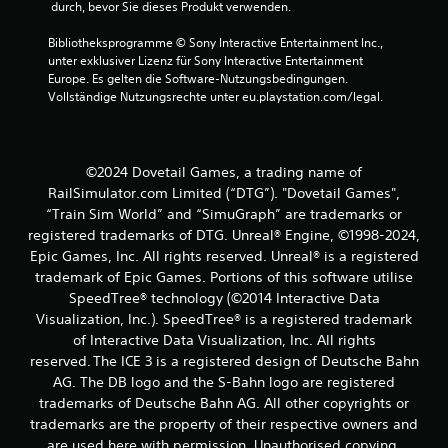
 durch, bevor Sie dieses Produkt verwenden.
n
Bibliotheksprogramme © Sony Interactive Entertainment Inc., 
unter exklusiver Lizenz für Sony Interactive Entertainment 
a
Europe. Es gelten die Software-Nutzungsbedingungen. 
Vollständige Nutzungsrechte unter eu.playstation.com/legal.
u
s
©2024 Dovetail Games, a trading name of
5
RailSimulator.com Limited (“DTG”). "Dovetail Games",
“Train Sim World” and “SimuGraph” are trademarks or
registered trademarks of DTG. Unreal® Engine, ©1998-2024,
B
Epic Games, Inc. All rights reserved. Unreal® is a registered
trademark of Epic Games. Portions of this software utilise
e
SpeedTree® technology (©2014 Interactive Data
Visualization, Inc.). SpeedTree® is a registered trademark
w
of Interactive Data Visualization, Inc. All rights
e
reserved. The ICE 3 is a registered design of Deutsche Bahn
AG. The DB logo and the S-Bahn logo are registered
r
trademarks of Deutsche Bahn AG. All other copyrights or
trademarks are the property of their respective owners and
t
are used here with permission. Unauthorised copying,