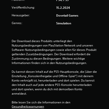
.
2
Veröffentlichung:
15.2.2024
Herausgeber:
Dovetail Games
v
Genres:
Simulation
o
n
Der Download dieses Produkts unterliegt den 
5
Nutzungsbedingungen von PlayStation Network und unseren 
Software-Nutzungsbedingungen sowie allen für dieses Produkt 
geltenden Zusatzbedingungen. Der Download erfordert die 
Zustimmung zu diesen Bedingungen. Weitere wichtige 
S
Informationen finden sich in den Nutzungsbedingungen.
t
Du kannst diesen Inhalt auf die PS5-Hauptkonsole, die (über die 
Einstellung „Konsolenfreigabe und Offline-Spiel“) mit deinem 
e
Konto verknüpft ist, herunterladen und dort spielen. Du kannst 
den Inhalt auch auf jede andere PS5-Konsole herunterladen 
r
und dort spielen, wenn du dich mit demselben Konto 
anmeldest.
n
Bitte lesen Sie sich die Informationen in den 
e
Gesundheitswarnungen