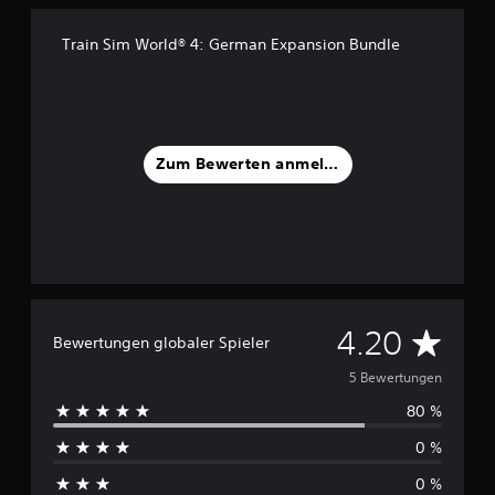
u
s
5
Train Sim World® 4: German Expansion Bundle
B
e
w
e
r
Zum Bewerten anmelden
t
u
n
g
e
n
D
4.20
Bewertungen globaler Spieler
u
5 Bewertungen
80 %
r
0 %
c
0 %