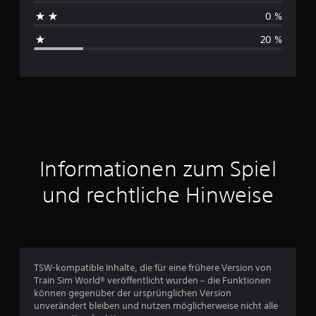
h
0 %
s
20 %
c
h
n
i
t
Informationen zum Spiel
t
und rechtliche Hinweise
l
i
c
TSW-kompatible Inhalte, die für eine frühere Version von
Train Sim World® veröffentlicht wurden – die Funktionen
h
können gegenüber der ursprünglichen Version
unverändert bleiben und nutzen möglicherweise nicht alle