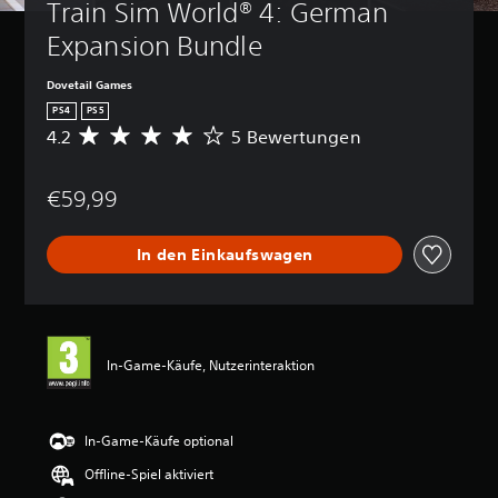
Train Sim World® 4: German 
Expansion Bundle
Dovetail Games
PS4
PS5
4.2
5 Bewertungen
D
u
r
€59,99
c
h
s
In den Einkaufswagen
c
h
n
i
t
t
In-Game-Käufe, Nutzerinteraktion
l
i
c
h
In-Game-Käufe optional
e
Offline-Spiel aktiviert
B
e