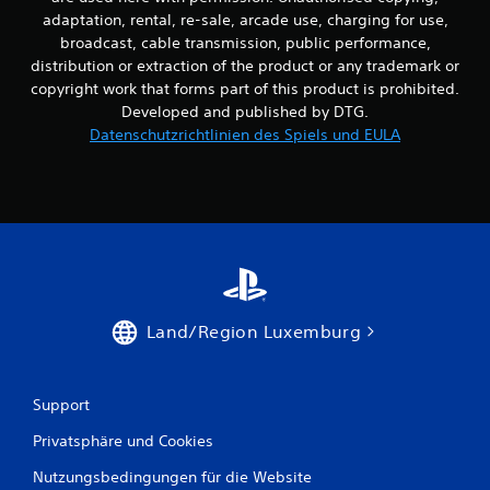
adaptation, rental, re-sale, arcade use, charging for use,
u
broadcast, cable transmission, public performance,
n
distribution or extraction of the product or any trademark or
copyright work that forms part of this product is prohibited.
g
Developed and published by DTG.
Datenschutzrichtlinien des Spiels und EULA
e
n
Land/Region Luxemburg
Support
Privatsphäre und Cookies
Nutzungsbedingungen für die Website