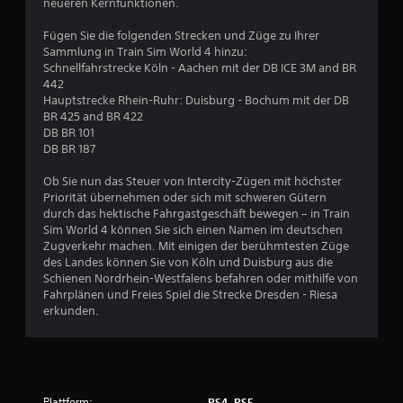
e
neueren Kernfunktionen.
B
Fügen Sie die folgenden Strecken und Züge zu Ihrer
Sammlung in Train Sim World 4 hinzu:
e
Schnellfahrstrecke Köln - Aachen mit der DB ICE 3M and BR
442
w
Hauptstrecke Rhein-Ruhr: Duisburg - Bochum mit der DB
BR 425 and BR 422
e
DB BR 101
DB BR 187
r
Ob Sie nun das Steuer von Intercity-Zügen mit höchster
t
Priorität übernehmen oder sich mit schweren Gütern
durch das hektische Fahrgastgeschäft bewegen – in Train
u
Sim World 4 können Sie sich einen Namen im deutschen
Zugverkehr machen. Mit einigen der berühmtesten Züge
des Landes können Sie von Köln und Duisburg aus die
n
Schienen Nordrhein-Westfalens befahren oder mithilfe von
Fahrplänen und Freies Spiel die Strecke Dresden - Riesa
g
erkunden.
:
4
Plattform:
PS4, PS5