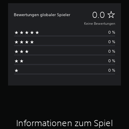
K
0.0
Bewertungen globaler Spieler
e
Keine Bewertungen
0 %
i
0 %
n
0 %
e
0 %
B
0 %
e
w
e
r
t
Informationen zum Spiel