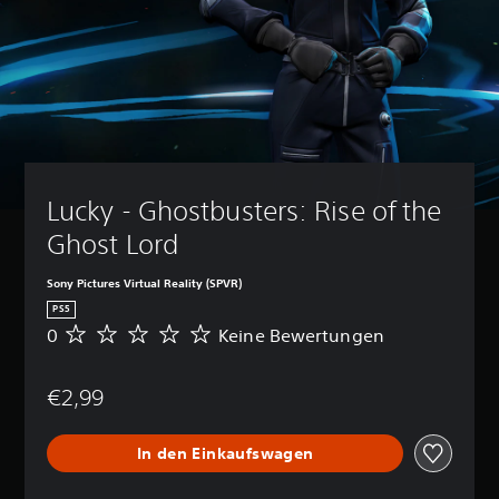
Lucky - Ghostbusters: Rise of the 
Ghost Lord
Sony Pictures Virtual Reality (SPVR)
PS5
0
Keine Bewertungen
K
e
i
€2,99
n
e
B
In den Einkaufswagen
e
w
e