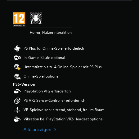
r
t
u
n
g
Horror, Nutzerinteraktion
e
n
PS Plus für Online-Spiel erforderlich
In-Game-Käufe optional
Unterstützt bis zu 4 Online-Spieler mit PS Plus
Online-Spiel optional
PS5-Version
PlayStation VR2 erforderlich
PS VR2 Sense-Controller erforderlich
VR-Spielweisen: sitzend, stehend, frei im Raum
Vibration bei PlayStation VR2-Headset optional
Alle anzeigen