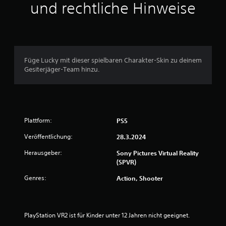
u
und rechtliche Hinweise
n
g
e
Füge Lucky mit dieser spielbaren Charakter-Skin zu deinem
Gesiterjäger-Team hinzu.
n
Plattform:
PS5
Veröffentlichung:
28.3.2024
Herausgeber:
Sony Pictures Virtual Reality
(SPVR)
Genres:
Action, Shooter
PlayStation VR2 ist für Kinder unter 12 Jahren nicht geeignet.