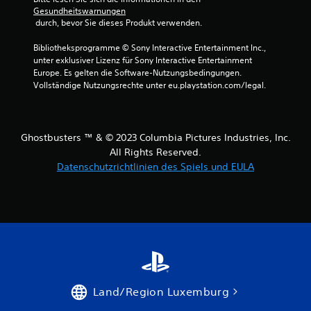
Gesundheitswarnungen
r
 durch, bevor Sie dieses Produkt verwenden.
n
Bibliotheksprogramme © Sony Interactive Entertainment Inc., 
unter exklusiver Lizenz für Sony Interactive Entertainment 
e
Europe. Es gelten die Software-Nutzungsbedingungen. 
Vollständige Nutzungsrechte unter eu.playstation.com/legal.
n
a
Ghostbusters ™ & © 2023 Columbia Pictures Industries, Inc.
u
All Rights Reserved.
Datenschutzrichtlinien des Spiels und EULA
s
1
B
e
Land/Region Luxemburg
w