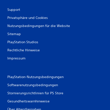
e
Support
r
Privatsphäre und Cookies
t
Nutzungsbedingungen für die Website
u
Sitemap
PlayStation Studios
n
Rechtliche Hinweise
g
Impressum
e
n
PlayStation-Nutzungsbedingungen
Softwarenutzungsbedingungen
Stornierungsrichtlinien für PS Store
Gesundheitswarnhinweise
Über Altersfreigaben