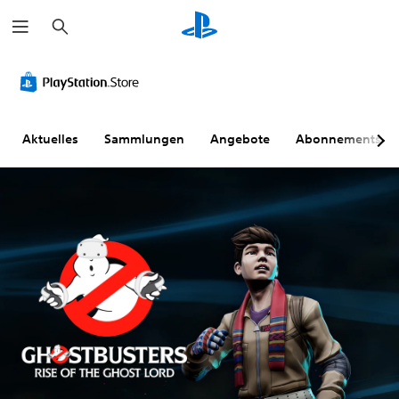
S
u
c
h
e
n
Aktuelles
Sammlungen
Angebote
Abonnements