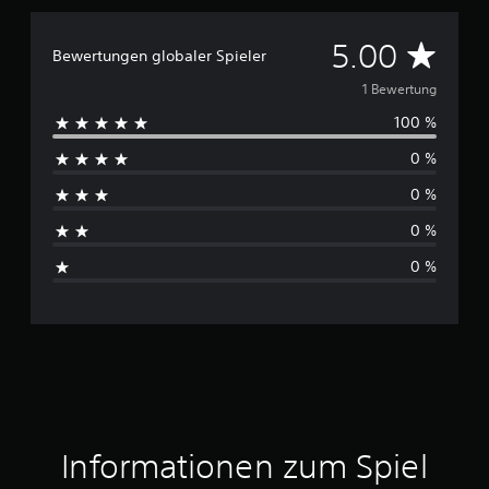
D
5.00
Bewertungen globaler Spieler
u
1 Bewertung
100 %
r
0 %
c
0 %
h
0 %
s
0 %
c
h
n
i
t
Informationen zum Spiel