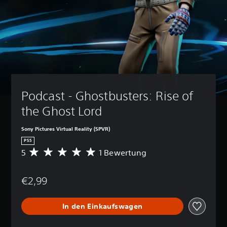
Podcast - Ghostbusters: Rise of 
the Ghost Lord
Sony Pictures Virtual Reality (SPVR)
PS5
5
1 Bewertung
D
u
r
€2,99
c
h
s
In den Einkaufswagen
c
h
n