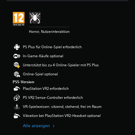
i
t
t
l
i
Horror, Nutzerinteraktion
c
h
e
PS Plus für Online-Spiel erforderlich
B
e
In-Game-Käufe optional
w
e
Unterstützt bis zu 4 Online-Spieler mit PS Plus
r
Online-Spiel optional
t
u
PS5-Version
n
PlayStation VR2 erforderlich
g
:
PS VR2 Sense-Controller erforderlich
5
VR-Spielweisen: sitzend, stehend, frei im Raum
v
o
Vibration bei PlayStation VR2-Headset optional
n
5
Alle anzeigen
S