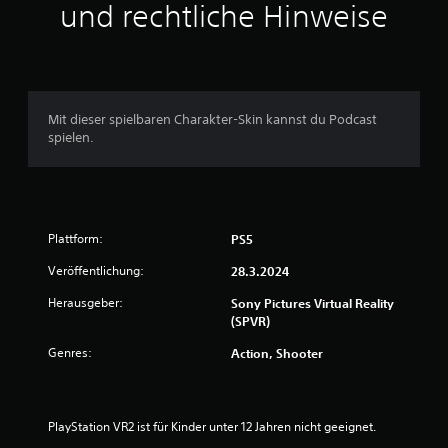
t
und rechtliche Hinweise
l
i
c
Mit dieser spielbaren Charakter-Skin kannst du Podcast
spielen.
h
e
B
Plattform:
PS5
e
Veröffentlichung:
28.3.2024
w
Herausgeber:
Sony Pictures Virtual Reality
(SPVR)
e
Genres:
Action, Shooter
r
t
PlayStation VR2 ist für Kinder unter 12 Jahren nicht geeignet.