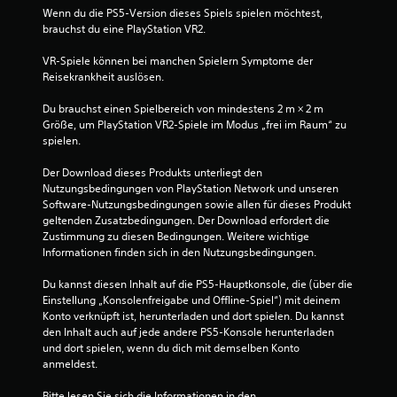
u
Wenn du die PS5-Version dieses Spiels spielen möchtest, 
n
brauchst du eine PlayStation VR2.
VR-Spiele können bei manchen Spielern Symptome der 
g
Reisekrankheit auslösen.
:
Du brauchst einen Spielbereich von mindestens 2 m × 2 m 
Größe, um PlayStation VR2-Spiele im Modus „frei im Raum“ zu 
1
spielen.
v
Der Download dieses Produkts unterliegt den 
Nutzungsbedingungen von PlayStation Network und unseren 
o
Software-Nutzungsbedingungen sowie allen für dieses Produkt 
geltenden Zusatzbedingungen. Der Download erfordert die 
n
Zustimmung zu diesen Bedingungen. Weitere wichtige 
Informationen finden sich in den Nutzungsbedingungen.
5
Du kannst diesen Inhalt auf die PS5-Hauptkonsole, die (über die 
Einstellung „Konsolenfreigabe und Offline-Spiel“) mit deinem 
Konto verknüpft ist, herunterladen und dort spielen. Du kannst 
S
den Inhalt auch auf jede andere PS5-Konsole herunterladen 
und dort spielen, wenn du dich mit demselben Konto 
t
anmeldest.
e
Bitte lesen Sie sich die Informationen in den 