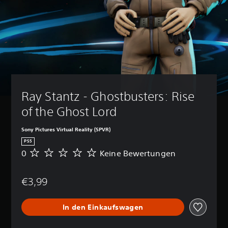
Ray Stantz - Ghostbusters: Rise 
of the Ghost Lord
Sony Pictures Virtual Reality (SPVR)
PS5
0
Keine Bewertungen
K
e
i
€3,99
n
e
B
In den Einkaufswagen
e
w
e