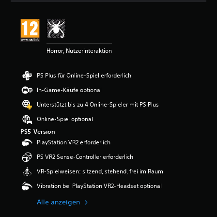
r
t
u
n
g
Horror, Nutzerinteraktion
e
n
PS Plus für Online-Spiel erforderlich
In-Game-Käufe optional
Unterstützt bis zu 4 Online-Spieler mit PS Plus
Online-Spiel optional
PS5-Version
PlayStation VR2 erforderlich
PS VR2 Sense-Controller erforderlich
VR-Spielweisen: sitzend, stehend, frei im Raum
Vibration bei PlayStation VR2-Headset optional
Alle anzeigen