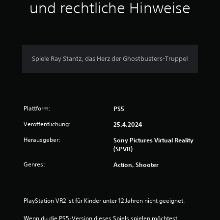
u
und rechtliche Hinweise
n
g
e
Spiele Ray Stantz, das Herz der Ghostbusters-Truppe!
n
Plattform:
PS5
Veröffentlichung:
25.4.2024
Herausgeber:
Sony Pictures Virtual Reality
(SPVR)
Genres:
Action, Shooter
PlayStation VR2 ist für Kinder unter 12 Jahren nicht geeignet.
Wenn du die PS5-Version dieses Spiels spielen möchtest, 