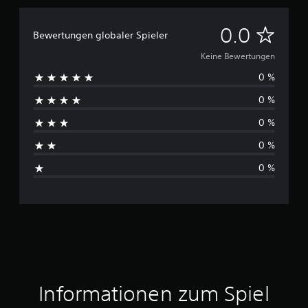
K
0.0
Bewertungen globaler Spieler
e
Keine Bewertungen
0 %
i
0 %
n
0 %
e
0 %
B
0 %
e
w
e
r
t
Informationen zum Spiel