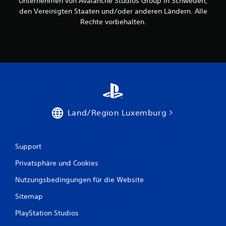
Unternehmen von Avalanche Studios Group in Schweden,
i
den Vereinigten Staaten und/oder anderen Ländern. Alle
e
Rechte vorbehalten.
U
m
k
e
h
r
d
e
r
S
Land/Region Luxemburg
t
i
c
k
Support
b
e
Privatsphäre und Cookies
w
e
Nutzungsbedingungen für die Website
g
u
Sitemap
n
PlayStation Studios
g
e