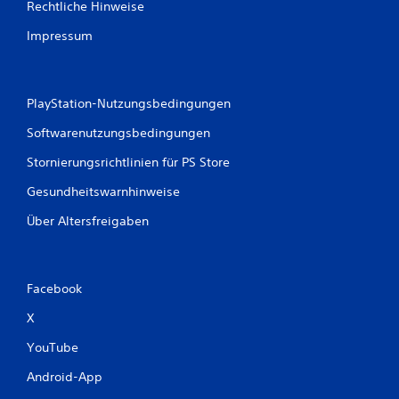
Rechtliche Hinweise
n
.
Impressum
S
p
PlayStation-Nutzungsbedingungen
i
e
Softwarenutzungsbedingungen
l
b
Stornierungsrichtlinien für PS Store
a
Gesundheitswarnhinweise
r
o
Über Altersfreigaben
h
n
e
s
Facebook
c
h
X
n
YouTube
e
l
Android-App
l