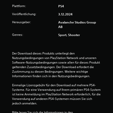
S
Plattform:
PS4
t
i
Veröffentlichung:
3.12.2024
c
Herausgeber:
k
Avalanche Studios Group
AB
u
m
Genres:
Sport, Shooter
k
e
h
r
Der Download dieses Produkts unterliegt den 
u
Nutzungsbedingungen von PlayStation Network und unseren 
Software-Nutzungsbedingungen sowie allen für dieses Produkt 
n
geltenden Zusatzbedingungen. Der Download erfordert die 
g
Zustimmung zu diesen Bedingungen. Weitere wichtige 
(
Informationen finden sich in den Nutzungsbedingungen.
e
i
Einmalige Lizenzgebühr für den Download auf mehrere PS4-
n
Systeme. Für eine Verwendung auf Ihrem primären PS4-System 
f
ist keine Anmeldung im PlayStation Network erforderlich, für die 
a
Verwendung auf anderen PS4-Systemen müssen Sie sich 
c
jedoch anmelden.
h
Bitte lesen Sie sich die Informationen in den 