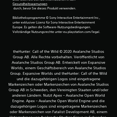
)
Gesundheitswarnungen
E
 durch, bevor Sie dieses Produkt verwenden.
s
g
Bibliotheksprogramme © Sony Interactive Entertainment Inc., 
i
unter exklusiver Lizenz für Sony Interactive Entertainment 
b
Europe. Es gelten die Software-Nutzungsbedingungen. 
t
Vollständige Nutzungsrechte unter eu.playstation.com/legal.
e
i
n
i
theHunter: Call of the Wild © 2020 Avalanche Studios
g
Group AB. Alle Rechte vorbehalten. Veröffentlicht von
e
Avalanche Studios Group AB. Entwickelt von Expansive
O
p
Worlds, einem Geschäftsbereich von Avalanche Studios
t
Group. Expansive Worlds und theHunter: Call of the Wild
i
und die dazugehörigen Logos sind eingetragene
o
Markenzeichen oder Markenzeichen von Avalanche Studios
n
Group AB in Schweden, den Vereinigten Staaten und/oder
e
anderen Ländern. Nutzt Apex – Avalanche Open World
n
f
Engine. Apex – Avalanche Open World Engine und die
ü
dazugehörigen Logos sind eingetragene Markenzeichen
r
oder Markenzeichen von Fatalist Development AB, einem
d