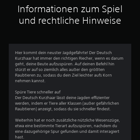
t
o
e
Informationen zum Spiel
(
i
e
n
c
und rechtliche Hinweise
i
h
n
5
t
f
e
a
r
c
z
S
u
h
Hier kommt dein neuster Jagdgefährte! Der Deutsch
l
)
Kurzhaar hat immer den richtigen Riecher, wenn es darum
e
t
geht, deine Beute aufzuspüren. Auf deinen Befehl hin
E
s
stürzt er auf so ziemlich alles außer den größten
s
e
e
Raubtieren zu, sodass du dein Ziel leichter aufs Korn
g
n
nehmen kannst.
i
s
r
b
i
Spüre Tiere schneller auf
t
n
n
Der Deutsch Kurzhaar lässt deine Jagden effizienter
e
d
werden, indem er Tiere aller Klassen (außer gefährlichen
i
.
e
Raubtieren) anzeigt, sodass du sie schneller findest.
n
i
n
Weiterhin hat er noch zusätzliche nützliche Wesenszüge,
g
etwa eine bestimmte Tierart aufzuspüren, nachdem du
e
a
eine dazugehörige Spur gefunden und damit interagiert
O
hast.
p