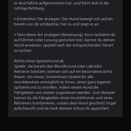
u
er eine Fährte aufgenommen hat, und führt dich in die
i
richtige Richtung.
t
n
d
• Entdecktes Tier anzeigen: Der Hund bewegt sich auf ein
e
g
bereits von dir entdecktes Tier zu und zeigt es an.
r
S
e
• Tiere dieser Art anzeigen (Wesenszug): Kurz nachdem du
t
auf Fährten oder Losung gestoßen bist, kannst du deinen
i
n
Hund anweisen, speziell nach der entsprechenden Tierart
c
zu suchen.
k
s
Richte einen Spitzenhund ab
.
Spieler, die bereits den Bloodhound oder Labrador
Retriever besitzen, können sich auf ein besonderes Extra
A
freuen. Ein neues, kostenloses Update für alle
n
Hundebesitzer ermöglicht es ihnen, einen ganz eigenen
p
Spitzenhund zu erstellen, indem einem Hund die
a
Fähigkeiten von zweien zugewiesen werden. Zum Beispiel
kannst du die Fähigkeiten eines Vorstehhunds und eines
s
Retrievers kombinieren, sodass dein Hund geschickt Vögel
s
aufscheucht und sie nach deinem Schuss fix apportiert.
b
a
r
e