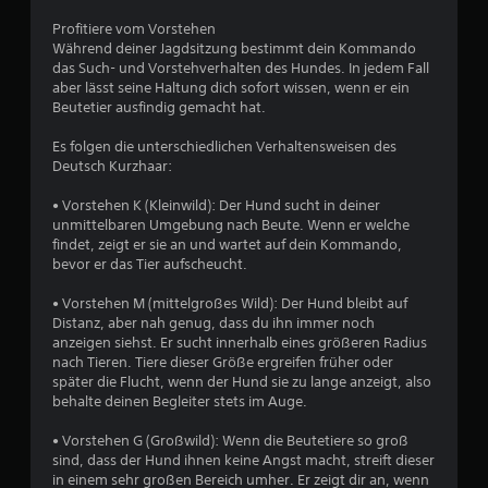
u
t
Profitiere vom Vorstehen
i
s
Während deiner Jagdsitzung bestimmt dein Kommando
o
das Such- und Vorstehverhalten des Hundes. In jedem Fall
n
aber lässt seine Haltung dich sofort wissen, wenn er ein
2
e
Beutetier ausfindig gemacht hat.
n
f
0
Es folgen die unterschiedlichen Verhaltensweisen des
ü
Deutsch Kurzhaar:
r
2
d
• Vorstehen K (Kleinwild): Der Hund sucht in deiner
i
unmittelbaren Umgebung nach Beute. Wenn er welche
e
findet, zeigt er sie an und wartet auf dein Kommando,
E
B
bevor er das Tier aufscheucht.
m
p
e
• Vorstehen M (mittelgroßes Wild): Der Hund bleibt auf
f
Distanz, aber nah genug, dass du ihn immer noch
i
w
anzeigen siehst. Er sucht innerhalb eines größeren Radius
n
nach Tieren. Tiere dieser Größe ergreifen früher oder
d
e
später die Flucht, wenn der Hund sie zu lange anzeigt, also
l
behalte deinen Begleiter stets im Auge.
i
r
c
• Vorstehen G (Großwild): Wenn die Beutetiere so groß
h
t
sind, dass der Hund ihnen keine Angst macht, streift dieser
k
in einem sehr großen Bereich umher. Er zeigt dir an, wenn
e