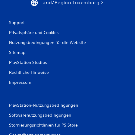
l
Land/Region Luxemburg
l
e
e
n
i
,
c
o
Support
h
h
t
Privatsphäre und Cookies
n
e
e
Nutzungsbedingungen für die Website
r
d
z
i
Sitemap
u
e
l
b
PlayStation Studios
e
e
s
r
Rechtliche Hinweise
e
ü
n
h
Impressum
s
r
i
u
n
n
d
g
PlayStation-Nutzungsbedingungen
.
s
e
Softwarenutzungsbedingungen
m
Stornierungsrichtlinien für PS Store
p
f
Gesundheitswarnhinweise