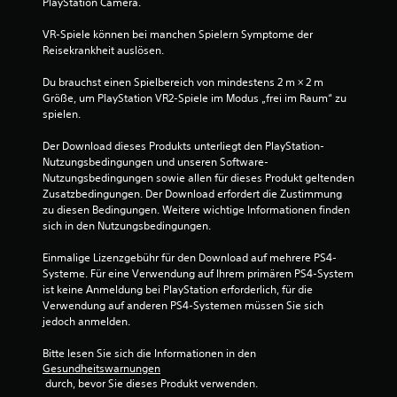
PlayStation Camera.
r
e
n
d
m
VR-Spiele können bei manchen Spielern Symptome der 
e
p
Reisekrankheit auslösen.
n
f
i
i
Du brauchst einen Spielbereich von mindestens 2 m × 2 m 
n
Größe, um PlayStation VR2-Spiele im Modus „frei im Raum“ zu 
n
e
spielen.
d
i
l
n
Der Download dieses Produkts unterliegt den PlayStation-
i
e
Nutzungsbedingungen und unseren Software-
r
c
Nutzungsbedingungen sowie allen für dieses Produkt geltenden 
g
h
Zusatzbedingungen. Der Download erfordert die Zustimmung 
r
e
zu diesen Bedingungen. Weitere wichtige Informationen finden 
ö
S
sich in den Nutzungsbedingungen.
ß
t
e
Einmalige Lizenzgebühr für den Download auf mehrere PS4-
e
r
Systeme. Für eine Verwendung auf Ihrem primären PS4-System 
u
e
ist keine Anmeldung bei PlayStation erforderlich, für die 
e
n
Verwendung auf anderen PS4-Systemen müssen Sie sich 
r
S
jedoch anmelden.
c
e
h
l
Bitte lesen Sie sich die Informationen in den 
r
e
Gesundheitswarnungen
i
m
 durch, bevor Sie dieses Produkt verwenden.
f