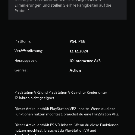
f
Eliminierungen und stellen Sie Ihre Fähigkeiten auf die
e
S
5
g
Probe. "
U
p
e
n
i
h
t
e
ö
B
e
l
r
r
t
b
e
Plattform:
h
PS4, PS5
t
a
a
i
r
Veröffentlichung:
12.12.2024
w
s
t
o
t
e
h
Herausgeber:
IO Interactive A/S
e
.
l
n
Genres:
Action
e
U
r
b
n
t
e
t
e
r
PlayStation VR2 und PlayStation VR sind für Kinder unter 
r
u
ü
12 Jahren nicht geeignet.
t
h
i
n
r
Dieser Artikel enthält PlayStation VR2-Inhalte. Wenn du diese 
t
Funktionen nutzen möchtest, brauchst du eine PlayStation VR2.
u
e
g
n
l
Dieser Artikel enthält PS VR-Inhalte. Wenn du diese Funktionen 
g
w
e
nutzen möchtest, brauchst du PlayStation VR und 
s
e