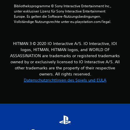
e
t
Bibliotheksprogramme © Sony Interactive Entertainment Inc., 
n
a
unter exklusiver Lizenz für Sony Interactive Entertainment 
t
r
Europe. Es gelten die Software-Nutzungsbedingungen. 
e
t
Vollständige Nutzungsrechte unter eu.playstation.com/legal.
d
D
a
u
r
k
g
a
HITMAN 3 © 2020 IO Interactive A/S. IO Interactive, IOI
e
n
logos, HITMAN, HITMAN logos, and WORLD OF
s
n
ASSASSINATION are trademarks or registered trademarks
t
s
e
owned by or exclusively licensed to IO Interactive A/S. All
t
l
d
other trademarks are the property of their respective
l
a
owners. All rights reserved.
t
s
Datenschutzrichtlinien des Spiels und EULA
,
S
s
p
o
i
d
e
a
l
s
s
s
p
s
i
i
e
e