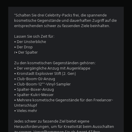
r
S
e
h
u
t
i
e
n
e
c
"Schalten Sie drei Celebrity-Packs frei, die spannende
r
g
l
S
h
kosmetische Gegenstände und dauerhaften Zugriff auf die
d
e
l
t
entsprechenden schwer zu fassenden Ziele beinhalten.
a
n
e
t
e
s
v
f
r
Lassen Sie sich Zeit für:
s
e
o
e
z
• Der Unsterbliche
e
r
r
u
• Der Drop
l
w
t
r
l
r• Der Spalter
b
e
z
e
e
n
u
n
s
Zu den kosmetischen Gegenständen gehören:
S
d
s
e
• Der vergängliche Anzug mit Augenklappe
i
e
e
n
• Kronstadt Explosiver Stift (2. Gen)
e
g
n
t
s
• Club-Boom-DJ-Anzug
n
z
z
i
• Club-Boom-12""-Vinyl-Sampler
n
a
u
e
n
• Spalter-Boxer-Anzug
l
m
n
d
• Spalter-Kukri-Messer
k
a
ü
,
.
• Mehrere kosmetische Gegenstände für den Freelancer-
o
s
w
Unterschlupf
m
u
s
o
• Vieles mehr
m
e
G
d
t
s
n
u
r
Jedes schwer zu fassende Ziel bietet eigene
.
.
a
o
Herausforderungen, um für Kreativität beim Ausschalten
7
u
ß
zu sorgen. Vervollkommnen Sie als Agent 47 Ihre