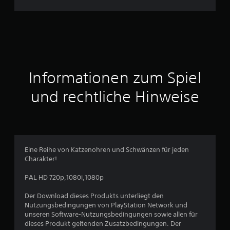
n
h
n
i
t
Informationen zum Spiel
t
und rechtliche Hinweise
l
i
c
Eine Reihe von Katzenohren und Schwänzen für jeden
Charakter!
h
PAL HD 720p,1080i,1080p
e
Der Download dieses Produkts unterliegt den
B
Nutzungsbedingungen von PlayStation Network und
unseren Software-Nutzungsbedingungen sowie allen für
e
dieses Produkt geltenden Zusatzbedingungen. Der