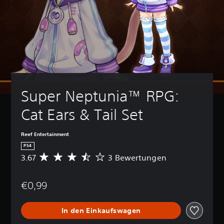
Super Neptunia™ RPG: 
Cat Ears & Tail Set
Reef Entertainment
PS4
3.67
3 Bewertungen
D
u
r
€0,99
c
h
s
In den Einkaufswagen
c
h