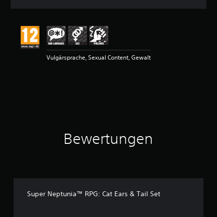
n
i
t
t
l
i
Vulgärsprache, Sexual Content, Gewalt
c
h
e
B
e
w
e
r
t
Bewertungen
u
n
g
:
3
.
6
Super Neptunia™ RPG: Cat Ears & Tail Set
7
v
o