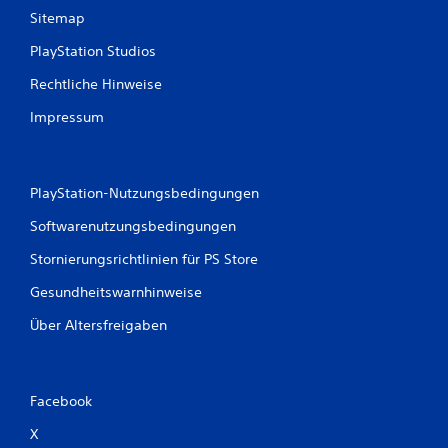
a
Sitemap
u
PlayStation Studios
Rechtliche Hinweise
s
Impressum
3
PlayStation-Nutzungsbedingungen
B
Softwarenutzungsbedingungen
e
Stornierungsrichtlinien für PS Store
w
Gesundheitswarnhinweise
e
Über Altersfreigaben
r
t
Facebook
u
X