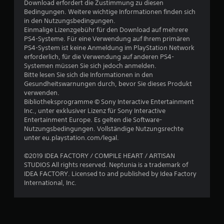
Download erfordert die Zustimmung zu diesen
w
Bedingungen. Weitere wichtige Informationen finden sich
in den Nutzungsbedingungen.
e
Einmalige Lizenzgebühr für den Download auf mehrere
PS4-Systeme. Für eine Verwendung auf Ihrem primären
r
PS4-System ist keine Anmeldung im PlayStation Network
erforderlich, für die Verwendung auf anderen PS4-
t
Systemen müssen Sie sich jedoch anmelden.
Bitte lesen Sie sich die Informationen in den
u
Gesundheitswarnungen durch, bevor Sie dieses Produkt
verwenden.
Bibliotheksprogramme © Sony Interactive Entertainment
n
Inc., unter exklusiver Lizenz für Sony Interactive
Entertainment Europe. Es gelten die Software-
g
Nutzungsbedingungen. Vollständige Nutzungsrechte
unter eu.playstation.com/legal.
:
©2019 IDEA FACTORY / COMPILE HEART / ARTISAN
3
STUDIOS All rights reserved. Neptunia is a trademark of
IDEA FACTORY. Licensed to and published by Idea Factory
.
International, Inc.
6
7