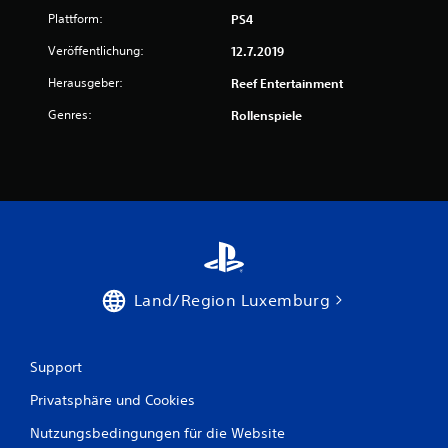
v
Plattform:
PS4
Veröffentlichung:
12.7.2019
o
Herausgeber:
Reef Entertainment
n
Genres:
Rollenspiele
5
S
t
e
Land/Region Luxemburg
r
n
Support
e
Privatsphäre und Cookies
n
Nutzungsbedingungen für die Website