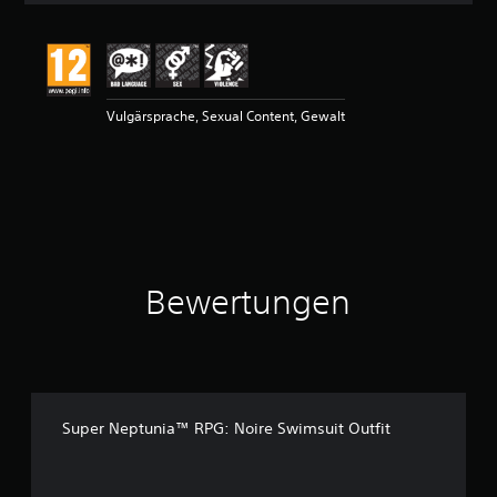
i
t
t
l
i
Vulgärsprache, Sexual Content, Gewalt
c
h
e
B
e
w
e
r
t
Bewertungen
u
n
g
:
5
v
o
Super Neptunia™ RPG: Noire Swimsuit Outfit
n
5
S