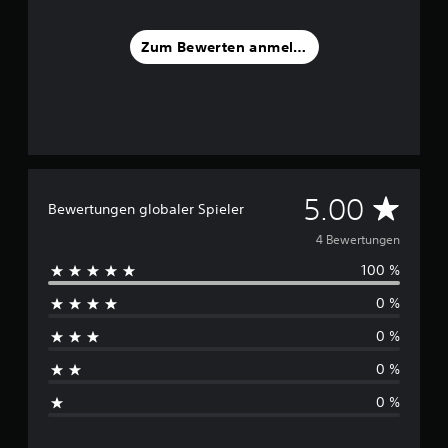
t
e
Zum Bewerten anmelden
r
n
e
n
a
u
s
4
D
5.00
Bewertungen globaler Spieler
B
e
u
4 Bewertungen
w
100 %
e
r
r
0 %
t
c
u
0 %
n
h
g
0 %
e
s
n
0 %
c