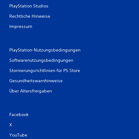
4
PlayStation Studios
Rechtliche Hinweise
B
Impressum
e
w
PlayStation-Nutzungsbedingungen
e
Softwarenutzungsbedingungen
r
Stornierungsrichtlinien für PS Store
t
Gesundheitswarnhinweise
Über Altersfreigaben
u
n
g
Facebook
X
e
YouTube