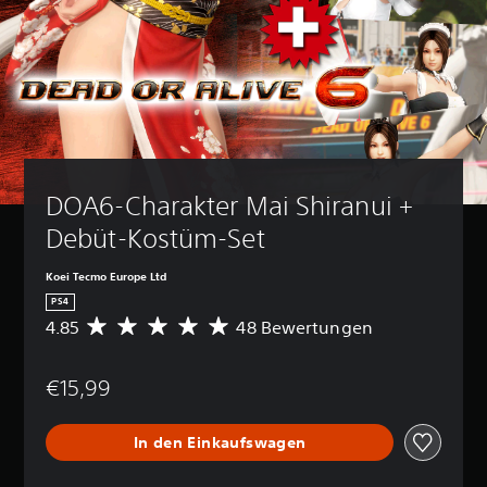
DOA6-Charakter Mai Shiranui + 
Debüt-Kostüm-Set
Koei Tecmo Europe Ltd
PS4
4.85
48 Bewertungen
D
u
r
€15,99
c
h
s
In den Einkaufswagen
c
h
n