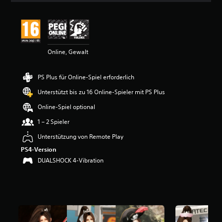
i
t
t
l
i
Online, Gewalt
c
h
e
PS Plus für Online-Spiel erforderlich
B
e
Unterstützt bis zu 16 Online-Spieler mit PS Plus
w
e
Online-Spiel optional
r
1 – 2 Spieler
t
u
Unterstützung von Remote Play
n
PS4-Version
g
:
DUALSHOCK 4-Vibration
4
.
8
5
v
o
n