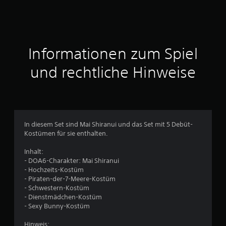
n
i
t
Informationen zum Spiel
t
und rechtliche Hinweise
l
i
c
In diesem Set sind Mai Shiranui und das Set mit 5 Debüt-
Kostümen für sie enthalten.
h
Inhalt:
e
- DOA6-Charakter: Mai Shiranui
- Hochzeits-Kostüm
B
- Piraten-der-7-Meere-Kostüm
- Schwestern-Kostüm
e
- Dienstmädchen-Kostüm
- Sexy Bunny-Kostüm
w
Hinweis: