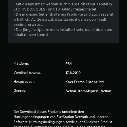
e
- Mit diesem Inhalt werden auch die Mai Shiranui-Kapitel in
STORY, DOA QUEST und TUTORIAL freigeschaltet.
r
- Die in diesem Set enthaltenen Produkte sind auch separat
erhältlich. Achte darauf, dass du nicht denselben Inhalt
t
zweimal erwirbst.
- Das jüngste Update muss installiert sein, damit du diesen
u
Inhalt nutzen kannst
n
g
Plattform:
PS4
:
Veröffentlichung:
17.6.2019
4
Herausgeber:
Koei Tecmo Europe Ltd
.
Genres:
Action, Kampfspiele, Action
8
5
Der Download dieses Produkts unterliegt den 
Nutzungsbedingungen von PlayStation Network und unseren 
v
Software-Nutzungsbedingungen sowie allen für dieses Produkt 
geltenden Zusatzbedingungen. Der Download erfordert die 