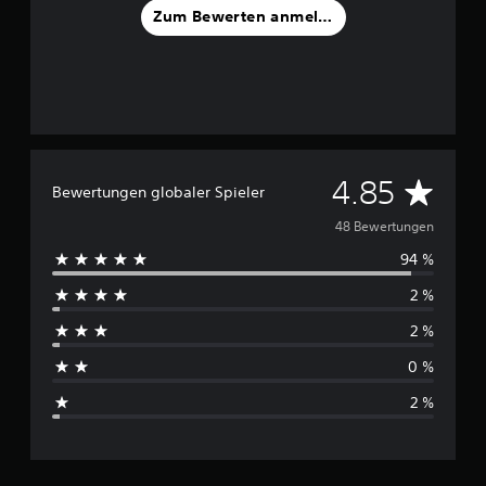
e
Zum Bewerten anmelden
n
D
4.85
Bewertungen globaler Spieler
u
48 Bewertungen
94 %
r
2 %
c
2 %
h
0 %
s
2 %
c
h