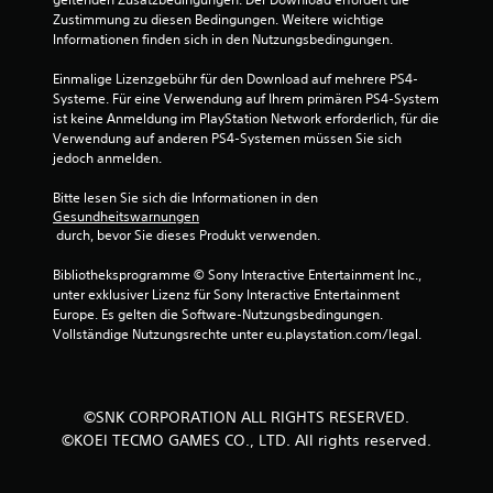
o
Zustimmung zu diesen Bedingungen. Weitere wichtige 
Informationen finden sich in den Nutzungsbedingungen.
n
Einmalige Lizenzgebühr für den Download auf mehrere PS4-
5
Systeme. Für eine Verwendung auf Ihrem primären PS4-System 
ist keine Anmeldung im PlayStation Network erforderlich, für die 
Verwendung auf anderen PS4-Systemen müssen Sie sich 
jedoch anmelden.
S
Bitte lesen Sie sich die Informationen in den 
t
Gesundheitswarnungen
 durch, bevor Sie dieses Produkt verwenden.
e
Bibliotheksprogramme © Sony Interactive Entertainment Inc., 
r
unter exklusiver Lizenz für Sony Interactive Entertainment 
Europe. Es gelten die Software-Nutzungsbedingungen. 
n
Vollständige Nutzungsrechte unter eu.playstation.com/legal.
e
n
©SNK CORPORATION ALL RIGHTS RESERVED.
©KOEI TECMO GAMES CO., LTD. All rights reserved.
a