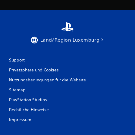
u
s
4
8
Land/Region Luxemburg
B
Support
e
Privatsphäre und Cookies
w
Nutzungsbedingungen für die Website
Sitemap
e
PlayStation Studios
r
Rechtliche Hinweise
t
Impressum
u