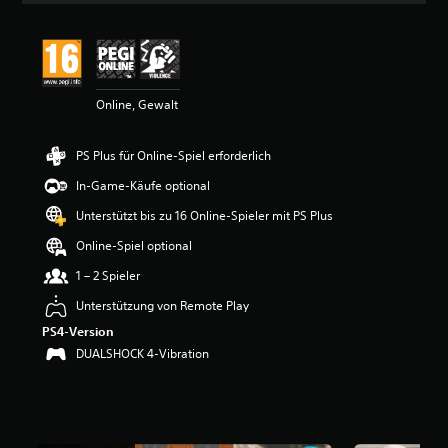
i
t
t
l
i
Online, Gewalt
c
h
e
PS Plus für Online-Spiel erforderlich
B
e
In-Game-Käufe optional
w
e
Unterstützt bis zu 16 Online-Spieler mit PS Plus
r
Online-Spiel optional
t
u
1 – 2 Spieler
n
g
Unterstützung von Remote Play
:
PS4-Version
4
DUALSHOCK 4-Vibration
.
8
8
v
o
n