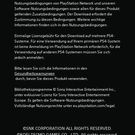
Nutzungsbedingungen von PlayStation Network und unseren 
v
Software-Nutzungsbedingungen sowie allen für dieses Produkt 
geltenden Zusatzbedingungen. Der Download erfordert die 
o
Zustimmung zu diesen Bedingungen. Weitere wichtige 
Informationen finden sich in den Nutzungsbedingungen.
n
Einmalige Lizenzgebühr für den Download auf mehrere PS4-
5
Systeme. Für eine Verwendung auf Ihrem primären PS4-System 
ist keine Anmeldung im PlayStation Network erforderlich, für die 
Verwendung auf anderen PS4-Systemen müssen Sie sich 
jedoch anmelden.
S
Bitte lesen Sie sich die Informationen in den 
t
Gesundheitswarnungen
 durch, bevor Sie dieses Produkt verwenden.
e
Bibliotheksprogramme © Sony Interactive Entertainment Inc., 
r
unter exklusiver Lizenz für Sony Interactive Entertainment 
Europe. Es gelten die Software-Nutzungsbedingungen. 
n
Vollständige Nutzungsrechte unter eu.playstation.com/legal.
e
n
©SNK CORPORATION ALL RIGHTS RESERVED.
©KOEI TECMO GAMES CO., LTD. All rights reserved.