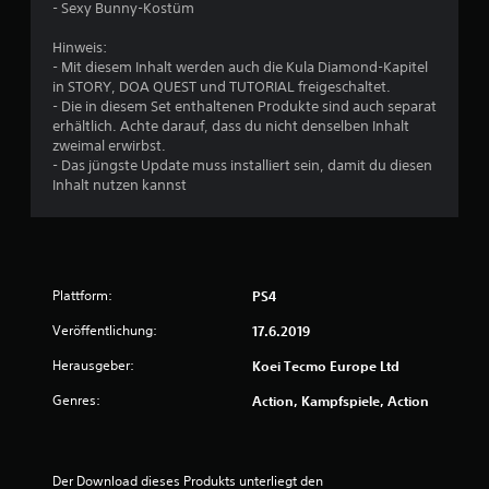
- Sexy Bunny-Kostüm
w
Hinweis:
e
- Mit diesem Inhalt werden auch die Kula Diamond-Kapitel
in STORY, DOA QUEST und TUTORIAL freigeschaltet.
r
- Die in diesem Set enthaltenen Produkte sind auch separat
erhältlich. Achte darauf, dass du nicht denselben Inhalt
t
zweimal erwirbst.
- Das jüngste Update muss installiert sein, damit du diesen
u
Inhalt nutzen kannst
n
g
Plattform:
PS4
:
Veröffentlichung:
17.6.2019
4
Herausgeber:
Koei Tecmo Europe Ltd
.
Genres:
Action, Kampfspiele, Action
8
8
Der Download dieses Produkts unterliegt den 