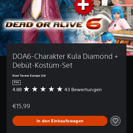
DOA6-Charakter Kula Diamond + 
Debüt-Kostüm-Set
Koei Tecmo Europe Ltd
PS4
4.88
43 Bewertungen
D
u
r
€15,99
c
h
s
In den Einkaufswagen
c
h
n