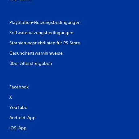
u
n
PlayStation-Nutzungsbedingungen
g
Softwarenutzungsbedingungen
e
Stornierungsrichtlinien für PS Store
n
Gesundheitswarnhinweise
Über Altersfreigaben
Facebook
X
YouTube
Android-App
iOS-App