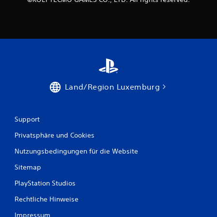
a
u
s
4
3
Land/Region Luxemburg
B
Support
e
Privatsphäre und Cookies
w
Nutzungsbedingungen für die Website
Sitemap
e
PlayStation Studios
r
Rechtliche Hinweise
t
Impressum