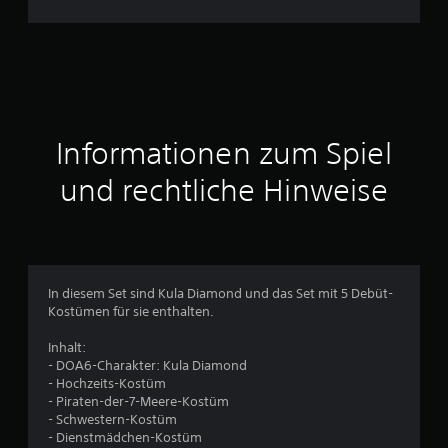
h
n
i
t
Informationen zum Spiel
t
und rechtliche Hinweise
l
i
c
In diesem Set sind Kula Diamond und das Set mit 5 Debüt-
Kostümen für sie enthalten.
h
Inhalt:
e
- DOA6-Charakter: Kula Diamond
- Hochzeits-Kostüm
B
- Piraten-der-7-Meere-Kostüm
- Schwestern-Kostüm
e
- Dienstmädchen-Kostüm