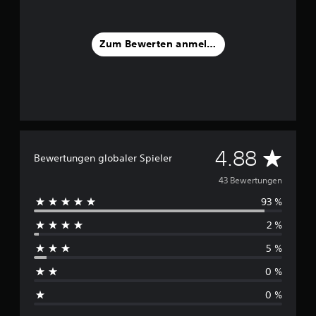
e
n
Zum Bewerten anmelden
D
4.88
Bewertungen globaler Spieler
u
43 Bewertungen
93 %
r
2 %
c
5 %
h
0 %
s
0 %
c