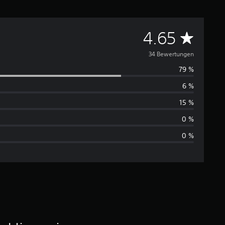
D
4.65
u
34 Bewertungen
79 %
r
6 %
c
15 %
h
0 %
0 %
s
c
h
n