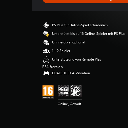
c
h
n
i
t
PS Plus für Online-Spiel erforderlich
t
l
Unterstützt bis zu 16 Online-Spieler mit PS Plus
i
Online-Spiel optional
c
h
1 – 2 Spieler
e
Unterstützung von Remote Play
B
e
PS4-Version
w
DUALSHOCK 4-Vibration
e
r
t
u
n
g
Online, Gewalt
:
4
.
6