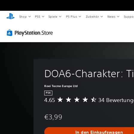
Shop
PS5
Spiele
PS Plus
Zubehör
News
Suppo
DOA6-Charakter: T
Koei Tecmo Europe Ltd
PS4
4.65
34 Bewertung
D
u
r
€3,99
c
h
s
In den Einkaufswagen