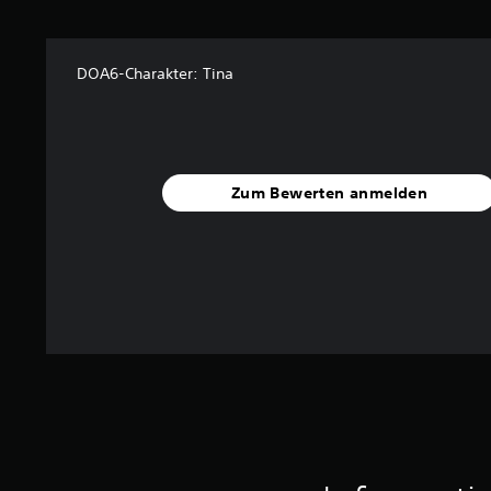
t
u
n
DOA6-Charakter: Tina
g
e
n
Zum Bewerten anmelden