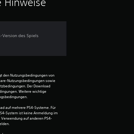
i
e Hinweise
t
t
s-Version des Spiels
l
i
c
h
egt den Nutzungsbedingungen von 
ware-Nutzungsbedingungen sowie 
satzbedingungen. Der Download 
e
dingungen. Weitere wichtige 
ungsbedingungen.
B
ad auf mehrere PS4-Systeme. Für 
e
S4-System ist keine Anmeldung im 
die Verwendung auf anderen PS4-
elden.
w