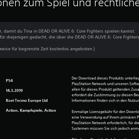
onen zum Spiel und rechtlich
, damit du Tina in DEAD OR ALIVE 6: Core Fighters spielen kannst.
r für diejenigen gedacht, die über die DEAD OR ALIVE 6: Core Fighter
weise für begrenzte Zeit kostenlos angeboten.)
Der Download dieses Produkts unterli
PS4
PlayStation Network und unseren Soft
allen für dieses Produkt geltenden Zu
14.3.2019
erfordert die Zustimmung zu diesen Be
Koei Tecmo Europe Ltd
Informationen finden sich in den Nutz
Action, Kampfspiele, Action
Einmalige Lizenzgebühr für den Downlo
eine Verwendung auf Ihrem primären P
PlayStation Network erforderlich, für 
Systemen müssen Sie sich jedoch anm