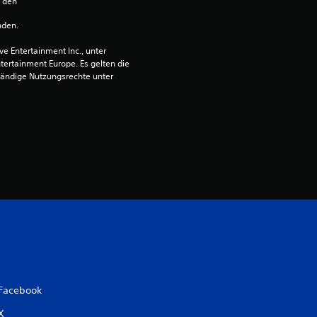
n den 
e
nden.
r
 Entertainment Inc., unter 
ntertainment Europe. Es gelten die 
t
ändige Nutzungsrechte unter 
u
n
g
:
4
.
6
Facebook
5
X