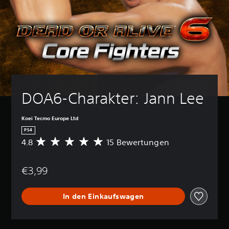
DOA6-Charakter: Jann Lee
Koei Tecmo Europe Ltd
PS4
4.8
15 Bewertungen
D
u
r
€3,99
c
h
s
In den Einkaufswagen
c
h
n
i