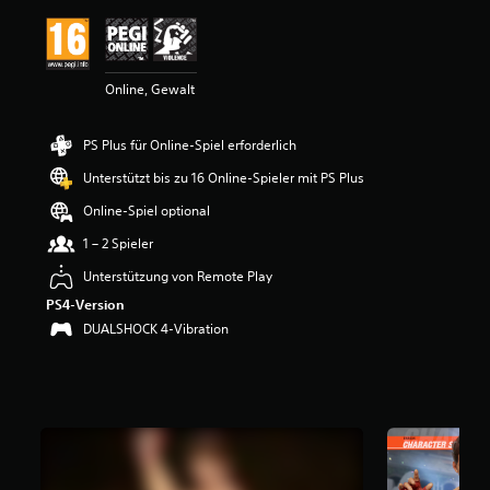
t
t
l
i
Online, Gewalt
c
h
e
PS Plus für Online-Spiel erforderlich
B
e
Unterstützt bis zu 16 Online-Spieler mit PS Plus
w
e
Online-Spiel optional
r
1 – 2 Spieler
t
u
Unterstützung von Remote Play
n
PS4-Version
g
:
DUALSHOCK 4-Vibration
4
.
8
v
o
n
5