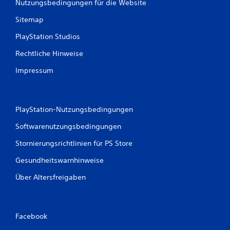
Nutzungsbedingungen für die Website
1
Sitemap
5
PlayStation Studios
Rechtliche Hinweise
B
Impressum
e
w
PlayStation-Nutzungsbedingungen
e
Softwarenutzungsbedingungen
r
Stornierungsrichtlinien für PS Store
Gesundheitswarnhinweise
t
Über Altersfreigaben
u
n
Facebook
g