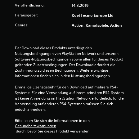
Veröffentlichung:
14.3.2019
r
Herausgeber:
Koei Tecmo Europe Ltd
t
Genres:
Action, Kampfspiele, Action
u
n
Der Download dieses Produkts unterliegt den 
Nutzungsbedingungen von PlayStation Network und unseren 
g
Software-Nutzungsbedingungen sowie allen für dieses Produkt 
geltenden Zusatzbedingungen. Der Download erfordert die 
:
Zustimmung zu diesen Bedingungen. Weitere wichtige 
Informationen finden sich in den Nutzungsbedingungen.
4
Einmalige Lizenzgebühr für den Download auf mehrere PS4-
.
Systeme. Für eine Verwendung auf Ihrem primären PS4-System 
ist keine Anmeldung im PlayStation Network erforderlich, für die 
8
Verwendung auf anderen PS4-Systemen müssen Sie sich 
jedoch anmelden.
v
Bitte lesen Sie sich die Informationen in den 
o
Gesundheitswarnungen
 durch, bevor Sie dieses Produkt verwenden.
n