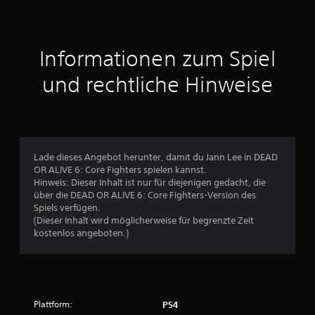
n
i
t
Informationen zum Spiel
t
und rechtliche Hinweise
l
i
c
Lade dieses Angebot herunter, damit du Jann Lee in DEAD
OR ALIVE 6: Core Fighters spielen kannst.
h
Hinweis: Dieser Inhalt ist nur für diejenigen gedacht, die
über die DEAD OR ALIVE 6: Core Fighters-Version des
e
Spiels verfügen.
(Dieser Inhalt wird möglicherweise für begrenzte Zeit
B
kostenlos angeboten.)
e
w
Plattform:
PS4
e