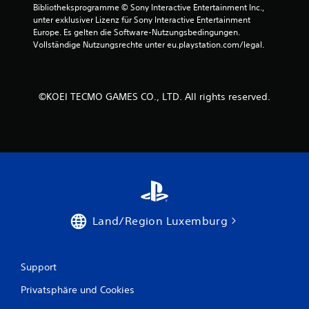
Bibliotheksprogramme © Sony Interactive Entertainment Inc., 
5
unter exklusiver Lizenz für Sony Interactive Entertainment 
Europe. Es gelten die Software-Nutzungsbedingungen. 
Vollständige Nutzungsrechte unter eu.playstation.com/legal.
S
t
©KOEI TECMO GAMES CO., LTD. All rights reserved.
e
r
n
e
n
Land/Region Luxemburg
a
Support
u
Privatsphäre und Cookies
s