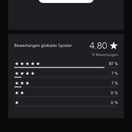
D
4.80
Bewertungen globaler Spieler
u
15 Bewertungen
87 %
r
7 %
c
7 %
h
0 %
s
0 %
c
h