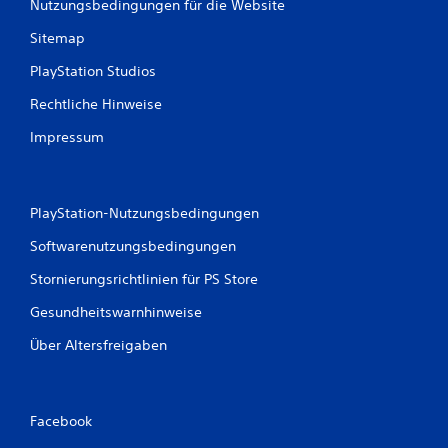
Nutzungsbedingungen für die Website
s
Sitemap
2
PlayStation Studios
7
Rechtliche Hinweise
Impressum
B
e
PlayStation-Nutzungsbedingungen
w
Softwarenutzungsbedingungen
e
Stornierungsrichtlinien für PS Store
Gesundheitswarnhinweise
r
Über Altersfreigaben
t
u
Facebook
n