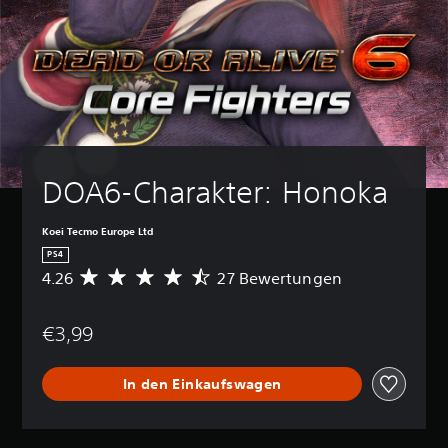
DOA6-Charakter: Honoka
Koei Tecmo Europe Ltd
PS4
4.26
27 Bewertungen
D
u
r
€3,99
c
h
s
In den Einkaufswagen
c
h
n
i