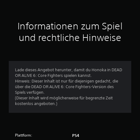
n
i
t
Informationen zum Spiel
t
und rechtliche Hinweise
l
i
c
Lade dieses Angebot herunter, damit du Honoka in DEAD
OR ALIVE 6: Core Fighters spielen kannst.
h
Hinweis: Dieser Inhalt ist nur für diejenigen gedacht, die
über die DEAD OR ALIVE 6: Core Fighters-Version des
e
Spiels verfügen.
(Dieser Inhalt wird möglicherweise für begrenzte Zeit
B
kostenlos angeboten.)
e
w
Plattform:
PS4
e