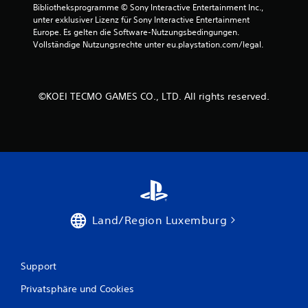
Bibliotheksprogramme © Sony Interactive Entertainment Inc., 
n
unter exklusiver Lizenz für Sony Interactive Entertainment 
Europe. Es gelten die Software-Nutzungsbedingungen. 
5
Vollständige Nutzungsrechte unter eu.playstation.com/legal.
S
©KOEI TECMO GAMES CO., LTD. All rights reserved.
t
e
r
n
e
Land/Region Luxemburg
n
Support
a
Privatsphäre und Cookies
u