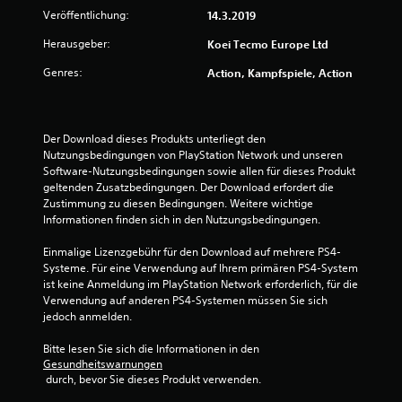
Veröffentlichung:
14.3.2019
r
Herausgeber:
Koei Tecmo Europe Ltd
t
Genres:
Action, Kampfspiele, Action
u
n
Der Download dieses Produkts unterliegt den 
Nutzungsbedingungen von PlayStation Network und unseren 
g
Software-Nutzungsbedingungen sowie allen für dieses Produkt 
geltenden Zusatzbedingungen. Der Download erfordert die 
:
Zustimmung zu diesen Bedingungen. Weitere wichtige 
Informationen finden sich in den Nutzungsbedingungen.
4
Einmalige Lizenzgebühr für den Download auf mehrere PS4-
.
Systeme. Für eine Verwendung auf Ihrem primären PS4-System 
ist keine Anmeldung im PlayStation Network erforderlich, für die 
2
Verwendung auf anderen PS4-Systemen müssen Sie sich 
jedoch anmelden.
6
Bitte lesen Sie sich die Informationen in den 
v
Gesundheitswarnungen
 durch, bevor Sie dieses Produkt verwenden.
o