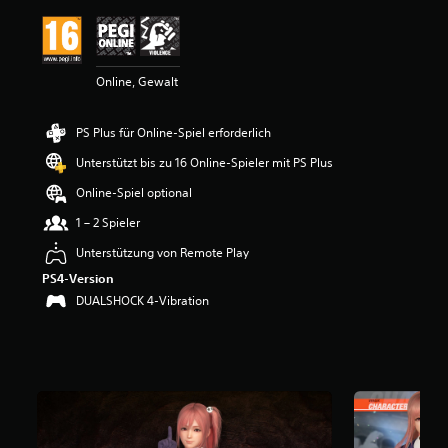
t
t
l
i
Online, Gewalt
c
h
e
PS Plus für Online-Spiel erforderlich
B
e
Unterstützt bis zu 16 Online-Spieler mit PS Plus
w
e
Online-Spiel optional
r
1 – 2 Spieler
t
u
Unterstützung von Remote Play
n
PS4-Version
g
:
DUALSHOCK 4-Vibration
4
.
2
6
v
o
n
5