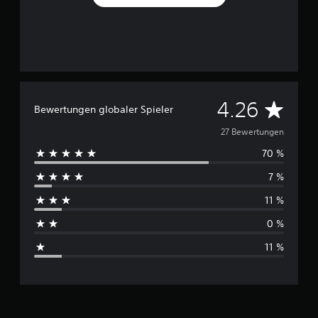
D
4.26
Bewertungen globaler Spieler
u
27 Bewertungen
70 %
r
7 %
c
11 %
h
0 %
s
11 %
c
h