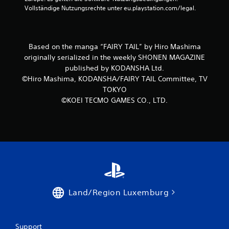
Vollständige Nutzungsrechte unter eu.playstation.com/legal.
S
Based on the manga “FAIRY TAIL” by Hiro Mashima
t
originally serialized in the weekly SHONEN MAGAZINE
published by KODANSHA Ltd.
e
©Hiro Mashima, KODANSHA/FAIRY TAIL Committee, TV
TOKYO
r
©KOEI TECMO GAMES CO., LTD.
n
e
n
a
u
Land/Region Luxemburg
s
9
Support