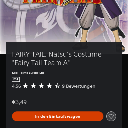
FAIRY TAIL: Natsu's Costume 
"Fairy Tail Team A"
Koei Tecmo Europe Ltd
PS4
4.56
9 Bewertungen
D
u
r
€3,49
c
h
s
In den Einkaufswagen
c
h
n