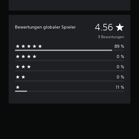
n
D
4.56
Bewertungen globaler Spieler
u
9 Bewertungen
89 %
r
0 %
c
0 %
h
0 %
s
11 %
c
h
n
i