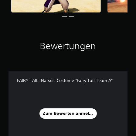
5
S
t
e
r
n
Bewertungen
e
n
a
u
s
9
FAIRY TAIL: Natsu's Costume "Fairy Tail Team A"
B
e
w
e
r
t
Zum Bewerten anmelden
u
n
g
e