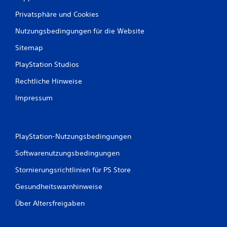
Privatsphäre und Cookies
Nutzungsbedingungen für die Website
B
Sitemap
e
PlayStation Studios
w
Rechtliche Hinweise
e
Impressum
r
t
PlayStation-Nutzungsbedingungen
u
Softwarenutzungsbedingungen
n
Stornierungsrichtlinien für PS Store
g
Gesundheitswarnhinweise
e
Über Altersfreigaben
n