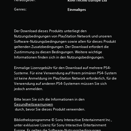
t
Genres:
u
Einmaliges
n
Der Download dieses Produkts unterliegt den 
g
Nutzungsbedingungen von PlayStation Network und unseren 
Software-Nutzungsbedingungen sowie allen für dieses Produkt 
:
geltenden Zusatzbedingungen. Der Download erfordert die 
Zustimmung zu diesen Bedingungen. Weitere wichtige 
4
Informationen finden sich in den Nutzungsbedingungen.
.
Einmalige Lizenzgebühr für den Download auf mehrere PS4-
Systeme. Für eine Verwendung auf Ihrem primären PS4-System 
5
ist keine Anmeldung im PlayStation Network erforderlich, für die 
Verwendung auf anderen PS4-Systemen müssen Sie sich 
6
jedoch anmelden.
v
Bitte lesen Sie sich die Informationen in den 
Gesundheitswarnungen
o
 durch, bevor Sie dieses Produkt verwenden.
n
Bibliotheksprogramme © Sony Interactive Entertainment Inc., 
unter exklusiver Lizenz für Sony Interactive Entertainment 
5
Europe. Es gelten die Software-Nutzungsbedingungen. 