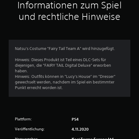
t
Informationen zum Spiel
t
und rechtliche Hinweise
l
i
c
Natsu's Costume "Fairy Tail Team A" wird hinzugefügt.
h
Hinweis: Dieses Produkt ist Teil eines DLC-Sets für
diejenigen, die "FAIRY TAIL Digital Deluxe" erworben
e
haben.
Hinweis: Outfits können in "Lucy's House" im "Dresser"
B
gewechselt werden, nachdem im Spiel ein bestimmter
Punkt erreicht worden ist.
e
w
e
Plattform:
PS4
r
Veröffentlichung:
4.11.2020
Herausgeber:
Koei Tecmo Europe Ltd