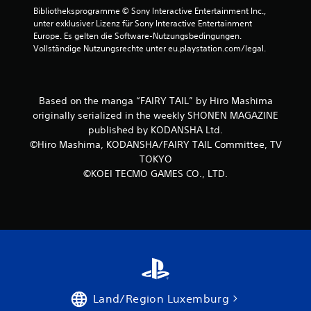
Bibliotheksprogramme © Sony Interactive Entertainment Inc., 
e
unter exklusiver Lizenz für Sony Interactive Entertainment 
Europe. Es gelten die Software-Nutzungsbedingungen. 
r
Vollständige Nutzungsrechte unter eu.playstation.com/legal.
n
e
Based on the manga “FAIRY TAIL” by Hiro Mashima
originally serialized in the weekly SHONEN MAGAZINE
n
published by KODANSHA Ltd.
©Hiro Mashima, KODANSHA/FAIRY TAIL Committee, TV
a
TOKYO
©KOEI TECMO GAMES CO., LTD.
u
s
3
B
Land/Region Luxemburg
e