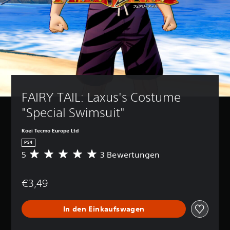
FAIRY TAIL: Laxus's Costume 
"Special Swimsuit"
Koei Tecmo Europe Ltd
PS4
5
3 Bewertungen
D
u
r
€3,49
c
h
s
In den Einkaufswagen
c
h
n