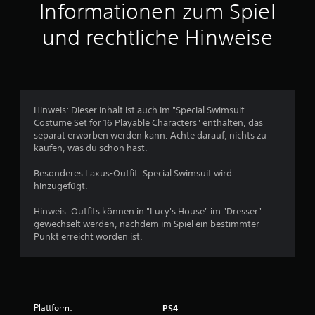
t
Informationen zum Spiel
t
und rechtliche Hinweise
l
i
c
Hinweis: Dieser Inhalt ist auch im "Special Swimsuit
Costume Set for 16 Playable Characters" enthalten, das
h
separat erworben werden kann. Achte darauf, nichts zu
kaufen, was du schon hast.
e
Besonderes Laxus-Outfit: Special Swimsuit wird
B
hinzugefügt.
e
Hinweis: Outfits können in "Lucy's House" im "Dresser"
gewechselt werden, nachdem im Spiel ein bestimmter
w
Punkt erreicht worden ist.
e
r
Plattform:
PS4