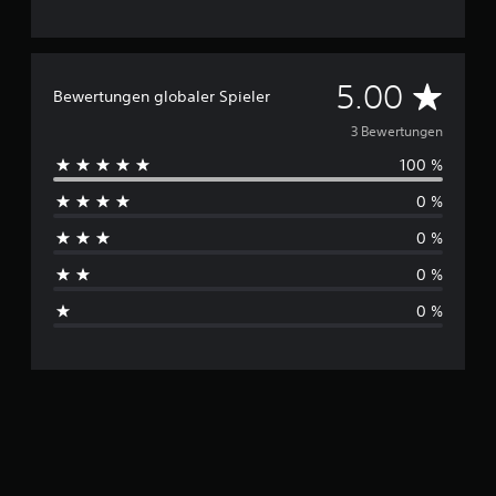
D
5.00
Bewertungen globaler Spieler
u
3 Bewertungen
100 %
r
0 %
c
0 %
h
0 %
s
0 %
c
h
n
i