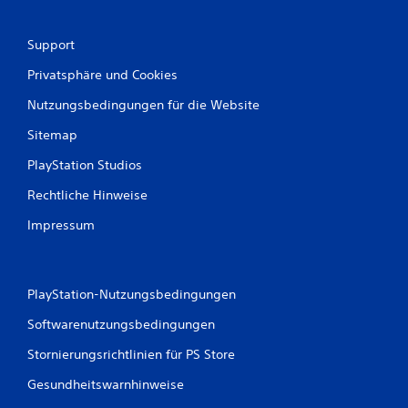
w
Support
e
Privatsphäre und Cookies
r
Nutzungsbedingungen für die Website
t
Sitemap
u
PlayStation Studios
n
Rechtliche Hinweise
g
Impressum
e
n
PlayStation-Nutzungsbedingungen
Softwarenutzungsbedingungen
Stornierungsrichtlinien für PS Store
Gesundheitswarnhinweise