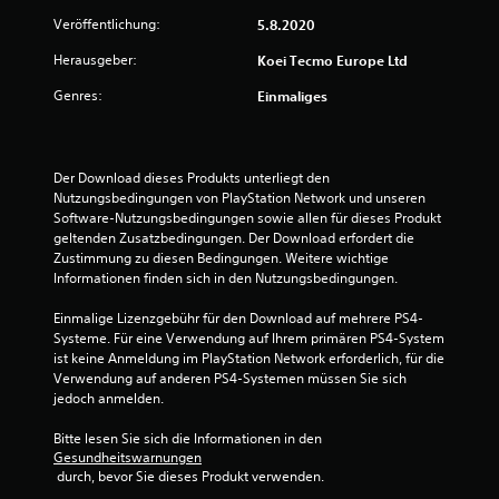
t
Veröffentlichung:
5.8.2020
u
Herausgeber:
Koei Tecmo Europe Ltd
n
Genres:
Einmaliges
g
:
Der Download dieses Produkts unterliegt den 
Nutzungsbedingungen von PlayStation Network und unseren 
5
Software-Nutzungsbedingungen sowie allen für dieses Produkt 
geltenden Zusatzbedingungen. Der Download erfordert die 
v
Zustimmung zu diesen Bedingungen. Weitere wichtige 
Informationen finden sich in den Nutzungsbedingungen.
o
Einmalige Lizenzgebühr für den Download auf mehrere PS4-
n
Systeme. Für eine Verwendung auf Ihrem primären PS4-System 
ist keine Anmeldung im PlayStation Network erforderlich, für die 
5
Verwendung auf anderen PS4-Systemen müssen Sie sich 
jedoch anmelden.
Bitte lesen Sie sich die Informationen in den 
S
Gesundheitswarnungen
 durch, bevor Sie dieses Produkt verwenden.
t