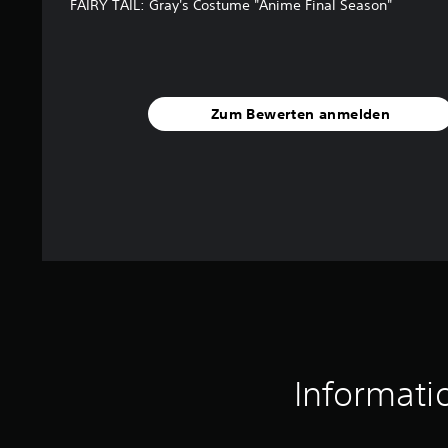
FAIRY TAIL: Gray's Costume "Anime Final Season"
e
r
t
u
n
g
Zum Bewerten anmelden
e
n
Informati