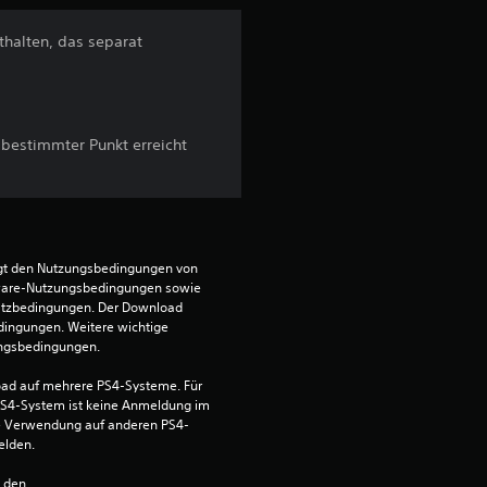
t
thalten, das separat
l
i
 bestimmter Punkt erreicht
c
h
e
egt den Nutzungsbedingungen von 
ware-Nutzungsbedingungen sowie 
B
satzbedingungen. Der Download 
dingungen. Weitere wichtige 
e
ungsbedingungen.
w
ad auf mehrere PS4-Systeme. Für 
S4-System ist keine Anmeldung im 
die Verwendung auf anderen PS4-
e
elden.
r
n den 