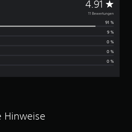
D
4.91
u
11 Bewertungen
91 %
r
9 %
c
0 %
h
0 %
0 %
s
c
h
n
i
e Hinweise
t