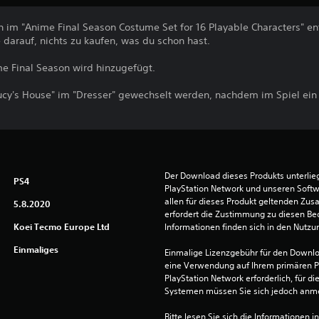
ch im "Anime Final Season Costume Set for 16 Playable Characters" en
darauf, nichts zu kaufen, was du schon hast.
e Final Season wird hinzugefügt.
Lucy's House" im "Dresser" gewechselt werden, nachdem im Spiel ein
Der Download dieses Produkts unterli
PS4
PlayStation Network und unseren Soft
allen für dieses Produkt geltenden Zu
5.8.2020
erfordert die Zustimmung zu diesen Be
Koei Tecmo Europe Ltd
Informationen finden sich in den Nutz
Einmaliges
Einmalige Lizenzgebühr für den Downlo
eine Verwendung auf Ihrem primären P
PlayStation Network erforderlich, für 
Systemen müssen Sie sich jedoch anm
Bitte lesen Sie sich die Informationen i