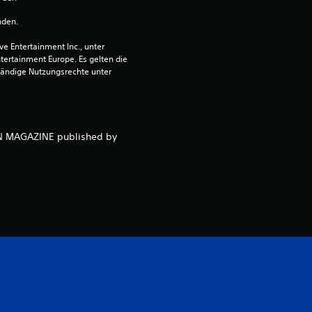
t
nden.
 Entertainment Inc., unter 
u
ntertainment Europe. Es gelten die 
ändige Nutzungsrechte unter 
n
g
NEN MAGAZINE published by
:
4
.
9
1
v