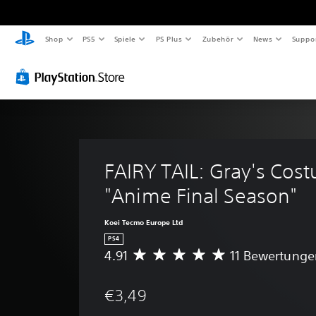
Shop
PS5
Spiele
PS Plus
Zubehör
News
Suppo
FAIRY TAIL: Gray's Cos
"Anime Final Season"
Koei Tecmo Europe Ltd
PS4
4.91
11 Bewertunge
D
u
r
€3,49
c
h