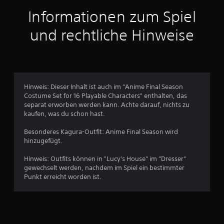
t
Informationen zum Spiel
t
und rechtliche Hinweise
l
i
c
Hinweis: Dieser Inhalt ist auch im "Anime Final Season
Costume Set for 16 Playable Characters" enthalten, das
h
separat erworben werden kann. Achte darauf, nichts zu
kaufen, was du schon hast.
e
Besonderes Kagura-Outfit: Anime Final Season wird
B
hinzugefügt.
e
Hinweis: Outfits können in "Lucy's House" im "Dresser"
gewechselt werden, nachdem im Spiel ein bestimmter
w
Punkt erreicht worden ist.
e
r