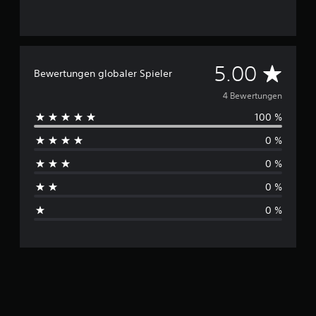
D
5.00
Bewertungen globaler Spieler
u
4 Bewertungen
100 %
r
0 %
c
0 %
h
0 %
s
0 %
c
h
n
i