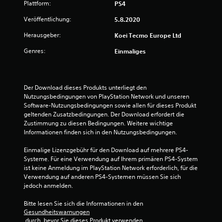
Plattform:
PS4
t
Veröffentlichung:
5.8.2020
u
Herausgeber:
Koei Tecmo Europe Ltd
n
Genres:
Einmaliges
g
:
Der Download dieses Produkts unterliegt den 
Nutzungsbedingungen von PlayStation Network und unseren 
5
Software-Nutzungsbedingungen sowie allen für dieses Produkt 
geltenden Zusatzbedingungen. Der Download erfordert die 
v
Zustimmung zu diesen Bedingungen. Weitere wichtige 
Informationen finden sich in den Nutzungsbedingungen.
o
Einmalige Lizenzgebühr für den Download auf mehrere PS4-
n
Systeme. Für eine Verwendung auf Ihrem primären PS4-System 
ist keine Anmeldung im PlayStation Network erforderlich, für die 
5
Verwendung auf anderen PS4-Systemen müssen Sie sich 
jedoch anmelden.
Bitte lesen Sie sich die Informationen in den 
S
Gesundheitswarnungen
 durch, bevor Sie dieses Produkt verwenden.