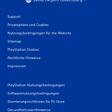
e
w
Support
e
Privatsphäre und Cookies
r
Nutzungsbedingungen für die Website
t
Sitemap
u
PlayStation Studios
n
Rechtliche Hinweise
g
Impressum
e
n
PlayStation-Nutzungsbedingungen
Softwarenutzungsbedingungen
Stornierungsrichtlinien für PS Store
Gesundheitswarnhinweise