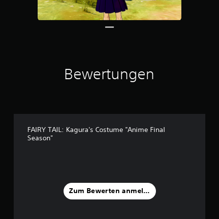
t
e
r
n
e
n
a
Bewertungen
u
s
4
B
e
w
FAIRY TAIL: Kagura's Costume "Anime Final
e
Season"
r
t
u
n
g
e
Zum Bewerten anmelden
n