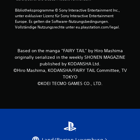
t
Bibliotheksprogramme © Sony Interactive Entertainment Inc., 
e
unter exklusiver Lizenz für Sony Interactive Entertainment 
Europe. Es gelten die Software-Nutzungsbedingungen. 
r
Vollständige Nutzungsrechte unter eu.playstation.com/legal.
n
e
Based on the manga “FAIRY TAIL” by Hiro Mashima
originally serialized in the weekly SHONEN MAGAZINE
n
published by KODANSHA Ltd.
©Hiro Mashima, KODANSHA/FAIRY TAIL Committee, TV
a
TOKYO
©KOEI TECMO GAMES CO., LTD.
u
s
4
B
Land/Region Luxemburg