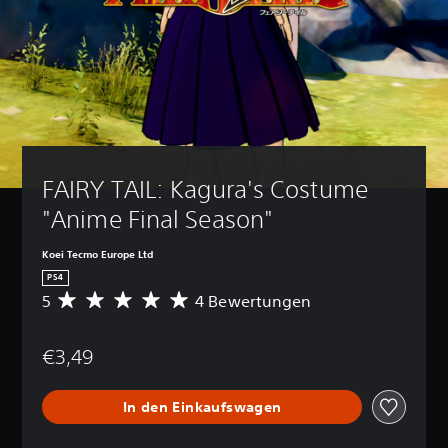
FAIRY TAIL: Kagura's Costume 
"Anime Final Season"
Koei Tecmo Europe Ltd
PS4
5
4 Bewertungen
D
u
r
€3,49
c
h
s
In den Einkaufswagen
c
h
n