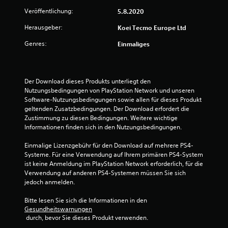
t
Veröffentlichung:
5.8.2020
u
Herausgeber:
Koei Tecmo Europe Ltd
n
Genres:
Einmaliges
g
:
Der Download dieses Produkts unterliegt den 
Nutzungsbedingungen von PlayStation Network und unseren 
5
Software-Nutzungsbedingungen sowie allen für dieses Produkt 
geltenden Zusatzbedingungen. Der Download erfordert die 
v
Zustimmung zu diesen Bedingungen. Weitere wichtige 
Informationen finden sich in den Nutzungsbedingungen.
o
Einmalige Lizenzgebühr für den Download auf mehrere PS4-
n
Systeme. Für eine Verwendung auf Ihrem primären PS4-System 
ist keine Anmeldung im PlayStation Network erforderlich, für die 
5
Verwendung auf anderen PS4-Systemen müssen Sie sich 
jedoch anmelden.
Bitte lesen Sie sich die Informationen in den 
S
Gesundheitswarnungen
 durch, bevor Sie dieses Produkt verwenden.
t