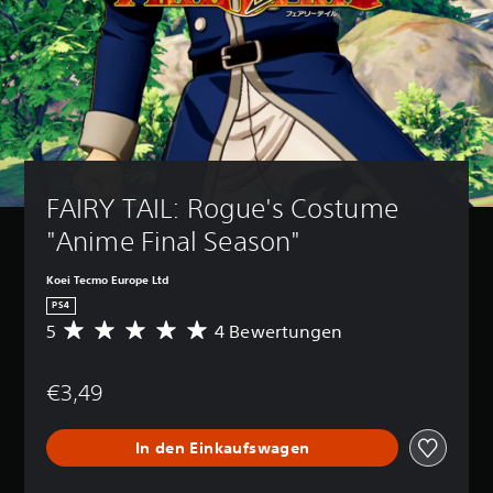
FAIRY TAIL: Rogue's Costume 
"Anime Final Season"
Koei Tecmo Europe Ltd
PS4
5
4 Bewertungen
D
u
r
€3,49
c
h
s
In den Einkaufswagen
c
h
n