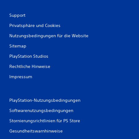
w
Support
e
Privatsphäre und Cookies
r
Nutzungsbedingungen für die Website
t
Sitemap
u
PlayStation Studios
n
Rechtliche Hinweise
g
Impressum
e
n
PlayStation-Nutzungsbedingungen
Softwarenutzungsbedingungen
Stornierungsrichtlinien für PS Store
Gesundheitswarnhinweise