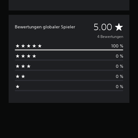
D
5.00
Bewertungen globaler Spieler
u
4 Bewertungen
100 %
r
0 %
c
0 %
h
0 %
s
0 %
c
h
n
i