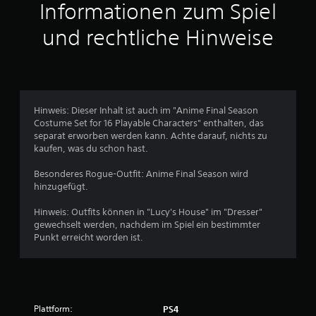
t
Informationen zum Spiel
t
und rechtliche Hinweise
l
i
c
Hinweis: Dieser Inhalt ist auch im "Anime Final Season
Costume Set for 16 Playable Characters" enthalten, das
h
separat erworben werden kann. Achte darauf, nichts zu
kaufen, was du schon hast.
e
Besonderes Rogue-Outfit: Anime Final Season wird
B
hinzugefügt.
e
Hinweis: Outfits können in "Lucy's House" im "Dresser"
gewechselt werden, nachdem im Spiel ein bestimmter
w
Punkt erreicht worden ist.
e
r
Plattform:
PS4