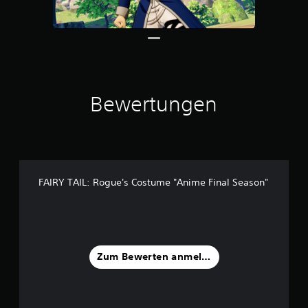
t
e
r
n
e
n
a
Bewertungen
u
s
4
B
e
w
FAIRY TAIL: Rogue's Costume "Anime Final Season"
e
r
t
u
n
g
Zum Bewerten anmelden
e
n