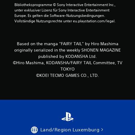
Bibliotheksprogramme © Sony Interactive Entertainment Inc., 
e
unter exklusiver Lizenz für Sony Interactive Entertainment 
Europe. Es gelten die Software-Nutzungsbedingungen. 
r
Vollständige Nutzungsrechte unter eu.playstation.com/legal.
n
e
Based on the manga “FAIRY TAIL” by Hiro Mashima
originally serialized in the weekly SHONEN MAGAZINE
n
published by KODANSHA Ltd.
©Hiro Mashima, KODANSHA/FAIRY TAIL Committee, TV
a
TOKYO
©KOEI TECMO GAMES CO., LTD.
u
s
4
B
Land/Region Luxemburg
e