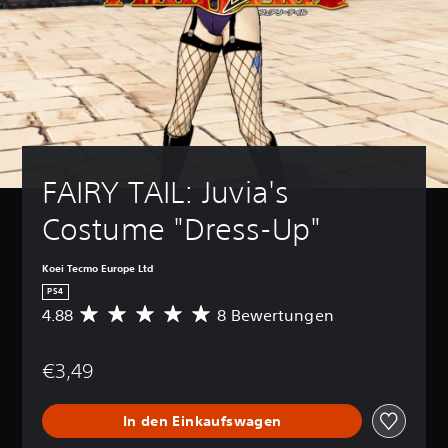
FAIRY TAIL: Juvia's 
Costume "Dress-Up"
Koei Tecmo Europe Ltd
PS4
4.88
8 Bewertungen
D
u
r
€3,49
c
h
s
In den Einkaufswagen
c
h