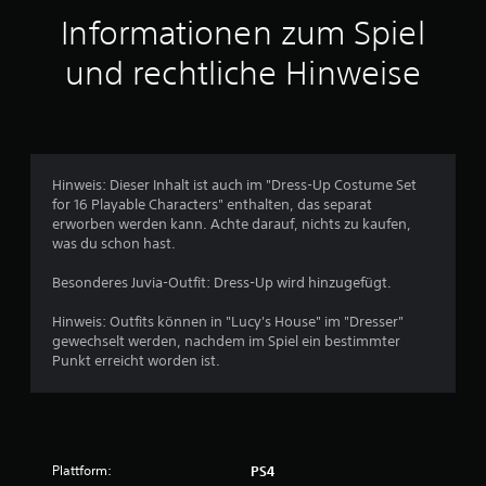
t
Informationen zum Spiel
t
und rechtliche Hinweise
l
i
c
Hinweis: Dieser Inhalt ist auch im "Dress-Up Costume Set
for 16 Playable Characters" enthalten, das separat
h
erworben werden kann. Achte darauf, nichts zu kaufen,
was du schon hast.
e
Besonderes Juvia-Outfit: Dress-Up wird hinzugefügt.
B
Hinweis: Outfits können in "Lucy's House" im "Dresser"
e
gewechselt werden, nachdem im Spiel ein bestimmter
Punkt erreicht worden ist.
w
e
r
Plattform:
PS4