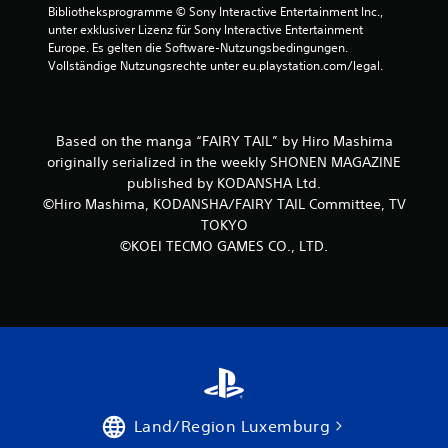
5
Bibliotheksprogramme © Sony Interactive Entertainment Inc., 
unter exklusiver Lizenz für Sony Interactive Entertainment 
Europe. Es gelten die Software-Nutzungsbedingungen. 
Vollständige Nutzungsrechte unter eu.playstation.com/legal.
S
t
Based on the manga “FAIRY TAIL” by Hiro Mashima
e
originally serialized in the weekly SHONEN MAGAZINE
published by KODANSHA Ltd.
r
©Hiro Mashima, KODANSHA/FAIRY TAIL Committee, TV
TOKYO
n
©KOEI TECMO GAMES CO., LTD.
e
n
a
u
s
Land/Region Luxemburg