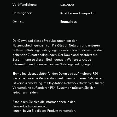
t
Veröffentlichung:
5.8.2020
u
Herausgeber:
Koei Tecmo Europe Ltd
Genres:
Einmaliges
n
g
Der Download dieses Produkts unterliegt den 
:
Nutzungsbedingungen von PlayStation Network und unseren 
Software-Nutzungsbedingungen sowie allen für dieses Produkt 
4
geltenden Zusatzbedingungen. Der Download erfordert die 
Zustimmung zu diesen Bedingungen. Weitere wichtige 
.
Informationen finden sich in den Nutzungsbedingungen.
8
Einmalige Lizenzgebühr für den Download auf mehrere PS4-
Systeme. Für eine Verwendung auf Ihrem primären PS4-System 
8
ist keine Anmeldung im PlayStation Network erforderlich, für die 
Verwendung auf anderen PS4-Systemen müssen Sie sich 
v
jedoch anmelden.
o
Bitte lesen Sie sich die Informationen in den 
Gesundheitswarnungen
n
 durch, bevor Sie dieses Produkt verwenden.