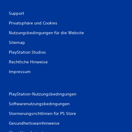
8
Support
B
Privatsphäre und Cookies
Nutzungsbedingungen für die Website
e
Sitemap
w
PlayStation Studios
e
Rechtliche Hinweise
r
Impressum
t
u
PlayStation-Nutzungsbedingungen
n
Softwarenutzungsbedingungen
g
Stornierungsrichtlinien für PS Store
e
Gesundheitswarnhinweise