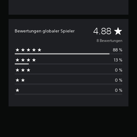
n
D
4.88
Bewertungen globaler Spieler
u
8 Bewertungen
88 %
r
13 %
c
0 %
h
0 %
s
0 %
c
h
n
i