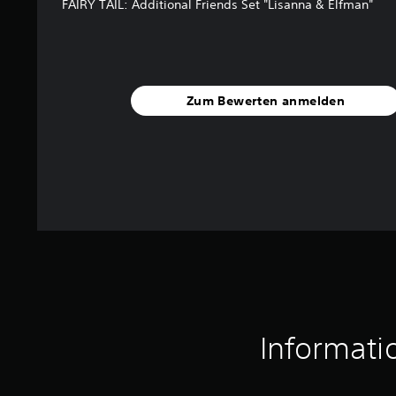
FAIRY TAIL: Additional Friends Set "Lisanna & Elfman"
e
r
t
u
n
g
Zum Bewerten anmelden
e
n
Informati