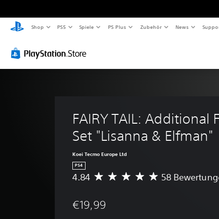
Shop
PS5
Spiele
PS Plus
Zubehör
News
Suppo
FAIRY TAIL: Additional 
Set "Lisanna & Elfman"
Koei Tecmo Europe Ltd
PS4
4.84
58 Bewertung
D
u
r
€19,99
c
h