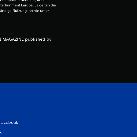
o
ntertainment Europe. Es gelten die 
ändige Nutzungsrechte unter 
n
5
NEN MAGAZINE published by
S
t
e
r
n
e
Facebook
n
X