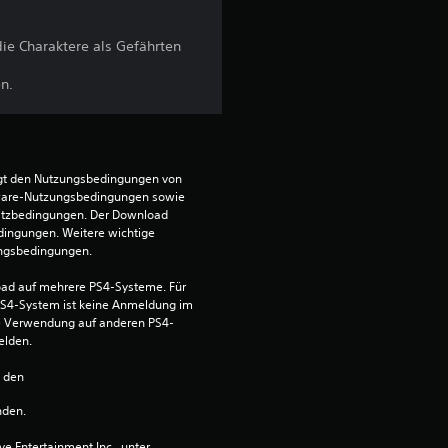
t
ie Charaktere als Gefährten
u
n.
n
g
egt den Nutzungsbedingungen von 
ware-Nutzungsbedingungen sowie 
:
satzbedingungen. Der Download 
dingungen. Weitere wichtige 
4
ungsbedingungen.
.
ad auf mehrere PS4-Systeme. Für 
S4-System ist keine Anmeldung im 
die Verwendung auf anderen PS4-
8
elden.
4
n den 
v
nden.
 Entertainment Inc., unter 