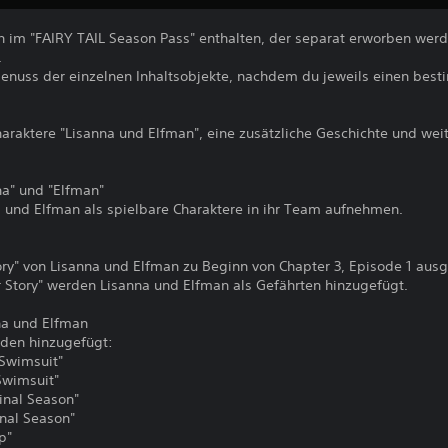
ch im "FAIRY TAIL Season Pass" enthalten, der separat erworben werd
.
enuss der einzelnen Inhaltsobjekte, nachdem du jeweils einen best
Charaktere "Lisanna und Elfman", eine zusätzliche Geschichte und we
na" und "Elfman"
 und Elfman als spielbare Charaktere in ihr Team aufnehmen.
ory" von Lisanna und Elfman zu Beginn von Chapter 3, Episode 1 aus
er Story" werden Lisanna und Elfman als Gefährten hinzugefügt.
nna und Elfman
den hinzugefügt:
 Swimsuit"
Swimsuit"
inal Season"
nal Season"
p"