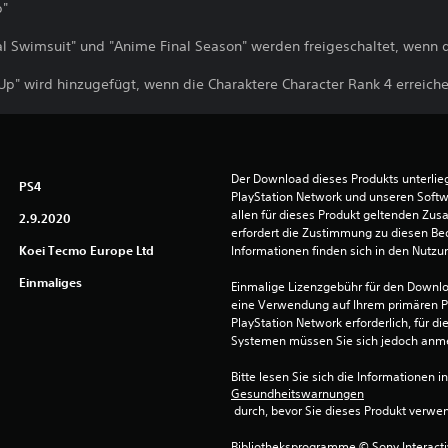
p"
l Swimsuit" und "Anime Final Season" werden freigeschaltet, wenn d
p" wird hinzugefügt, wenn die Charaktere Character Rank 4 erreiche
Der Download dieses Produkts unterli
PS4
PlayStation Network und unseren Soft
allen für dieses Produkt geltenden Zu
2.9.2020
erfordert die Zustimmung zu diesen Be
Koei Tecmo Europe Ltd
Informationen finden sich in den Nutz
Einmaliges
Einmalige Lizenzgebühr für den Downlo
eine Verwendung auf Ihrem primären P
PlayStation Network erforderlich, für 
Systemen müssen Sie sich jedoch anm
Bitte lesen Sie sich die Informationen i
Gesundheitswarnungen
 durch, bevor Sie dieses Produkt verwe
Bibliotheksprogramme © Sony Interactive