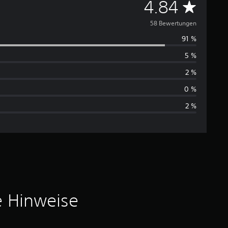
D
4.84
u
58 Bewertungen
91 %
r
5 %
c
2 %
h
0 %
2 %
s
c
h
n
i
e Hinweise
t