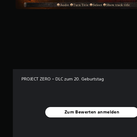
v
o
n
5
S
t
e
r
n
e
n
a
PROJECT ZERO – DLC zum 20. Geburtstag
u
s
1
3
B
Zum Bewerten anmelden
e
w
e
r