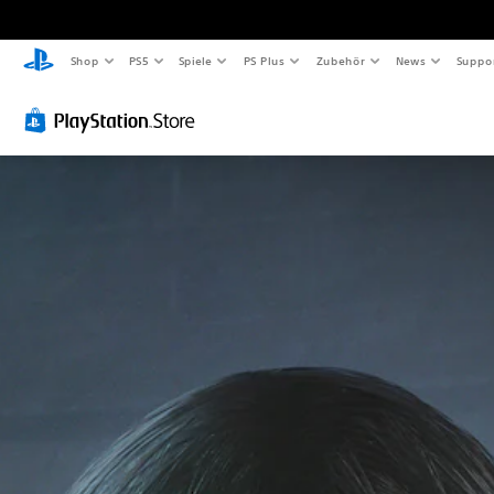
Shop
PS5
Spiele
PS Plus
Zubehör
News
Suppo