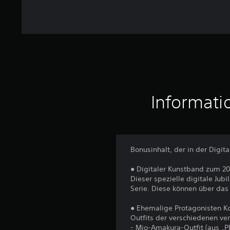
t
u
n
g
e
n
Informati
Bonusinhalt, der in der Digit
● Digitaler Kunstband zum 20
Dieser spezielle digitale J
Serie. Diese können über da
● Ehemalige Protagonisten K
Outfits der verschiedenen ve
- Mio-Amakura-Outfit (aus „P