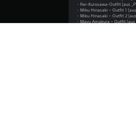
- Rei-Kurosawa-Outfit (aus 
- Miku Hinasaki – Outfit 1 (a
- Miku Hinasaki – Outfit 2 (a
- Mayu Amakura – Outfit (aus
- Kei-Amakura-Outfit (aus „
Hinweis: Dieser Artikel umfa
Edition“. Achte beim Kauf dar
Plattform:
Veröffentlichung:
Herausgeber:
Genres: