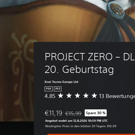
PROJECT ZERO – DL
20. Geburtstag
Koei Tecmo Europe Ltd
PS4
PS5
4.85
13 Bewertung
D
u
r
€11,19
€15,99
Spare 30 %
c
Preisnachlass gegenüber dem Origi
h
Angebot endet am 12.8.2026 10:59 PM UTC
s
Niedrigster Preis in den letzten 30 Tagen: €15,99
c