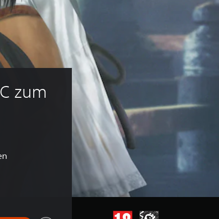
C zum 
en
nalpreis von €15,99