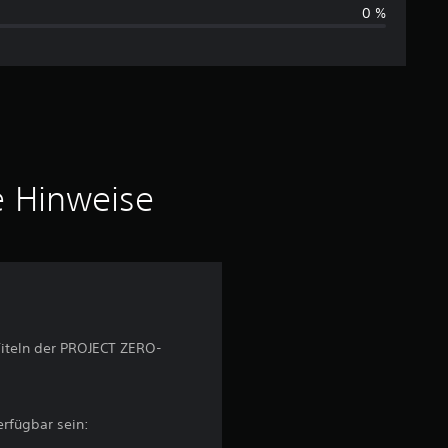
0 %
s
c
h
n
i
e Hinweise
t
t
l
Titeln der PROJECT ZERO-
i
c
rfügbar sein:
h