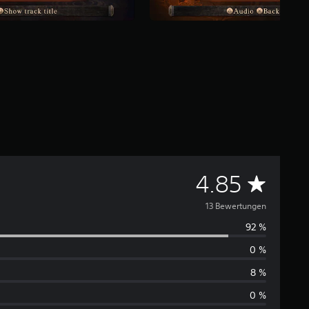
D
4.85
u
13 Bewertungen
92 %
r
0 %
c
8 %
h
0 %