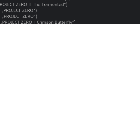
„PROJECT ZERO Ⅲ The Tormented“)
us „PROJECT ZERO“)
us „PROJECT ZERO“)
 „PROJECT ZERO Ⅱ Crimson Butterfly“)
PROJECT ZERO Ⅲ The Tormented“)
sst den gleichen Inhalt wie „PROJECT ZERO: Priesterin des schwarzen
auf, dass du keine Inhalte doppelt erwirbst.
Der Download dieses Produkts unterli
PS4, PS5
PlayStation Network und unseren Soft
allen für dieses Produkt geltenden Zu
27.10.2021
erfordert die Zustimmung zu diesen Be
Koei Tecmo Europe Ltd
Informationen finden sich in den Nutz
Horror
Du kannst diesen Inhalt auf die PS5-Hau
Einstellung „Konsolenfreigabe und Offli
verknüpft ist, herunterladen und dort sp
auf jede andere PS5-Konsole herunterla
dich mit demselben Konto anmeldest.