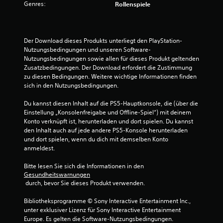
i
Genres:
Rollenspiele
i
t
2
g
u
g
n
0
e
g
r
Der Download dieses Produkts unterliegt den PlayStation-
e
s
Nutzungsbedingungen und unseren Software-
n
p
Nutzungsbedingungen sowie allen für dieses Produkt geltenden 
f
i
Zusatzbedingungen. Der Download erfordert die Zustimmung 
B
ü
e
zu diesen Bedingungen. Weitere wichtige Informationen finden 
r
l
sich in den Nutzungsbedingungen.
e
d
e
a
n
Du kannst diesen Inhalt auf die PS5-Hauptkonsole, die (über die 
w
s
.
Einstellung „Konsolenfreigabe und Offline-Spiel“) mit deinem 
G
Konto verknüpft ist, herunterladen und dort spielen. Du kannst 
e
a
den Inhalt auch auf jede andere PS5-Konsole herunterladen 
m
und dort spielen, wenn du dich mit demselben Konto 
r
e
anmeldest.
p
t
l
Bitte lesen Sie sich die Informationen in den 
a
Gesundheitswarnungen
u
y
 durch, bevor Sie dieses Produkt verwenden.
j
n
e
Bibliotheksprogramme © Sony Interactive Entertainment Inc., 
d
unter exklusiver Lizenz für Sony Interactive Entertainment 
g
e
Europe. Es gelten die Software-Nutzungsbedingungen. 