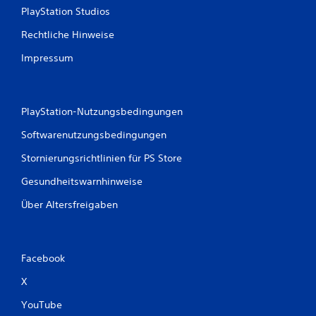
PlayStation Studios
p
a
Rechtliche Hinweise
u
s
Impressum
i
e
r
t
PlayStation-Nutzungsbedingungen
D
Softwarenutzungsbedingungen
u
k
Stornierungsrichtlinien für PS Store
a
n
Gesundheitswarnhinweise
n
s
Über Altersfreigaben
t
d
a
s
Facebook
S
p
X
i
YouTube
e