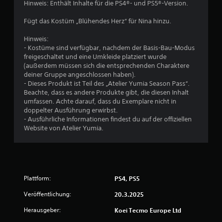
n
Hinweis: Enthält Inhalte für die PS4®- und PS5®-Version.
e
g
o
a
s
5
m
Fügt das Kostüm „Blühendes Herz“ für Nina hinzu.
d
ü
m
a
b
e
Hinweis:
p
e
n
- Kostüme sind verfügbar, nachdem der Basis-Bau-Modus
t
S
s
r
freigeschaltet und eine Umkleide platziert wurde
i
c
s
(außerdem müssen sich die entsprechenden Charaktere
v
t
h
i
deiner Gruppe angeschlossen haben).
e
e
c
- Dieses Produkt ist Teil des „Atelier Yumia Season Pass“.
n
e
i
Beachte, dass es andere Produkte gibt, die diesen Inhalt
W
h
n
umfassen. Achte darauf, dass du Exemplare nicht in
i
t
r
e
doppelter Ausführung erwirbst.
d
n
D
- Ausführliche Informationen findest du auf der offiziellen
e
.
u
n
Website von Atelier Yumia.
r
k
s
a
e
t
n
a
n
n
n
s
d
t
Plattform:
PS4, PS5
a
d
A
e
Veröffentlichung:
20.3.2025
n
u
r
l
T
Herausgeber:
Koei Tecmo Europe Ltd
e
s
r