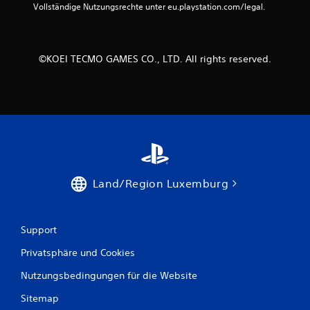
r
Vollständige Nutzungsrechte unter eu.playstation.com/legal.
z
e
e
i
n
t
©KOEI TECMO GAMES CO., LTD. All rights reserved.
e
i
n
s
e
h
e
n
.
Land/Region Luxemburg
S
p
i
Support
e
l
Privatsphäre und Cookies
w
Nutzungsbedingungen für die Website
i
r
Sitemap
d