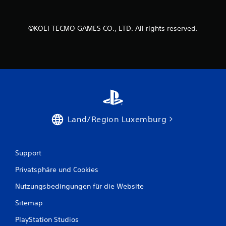
n
r
z
g
e
©KOEI TECMO GAMES CO., LTD. All rights reserved.
i
e
t
e
n
i
n
s
e
h
e
n
Land/Region Luxemburg
.
S
Support
p
i
Privatsphäre und Cookies
e
l
Nutzungsbedingungen für die Website
w
Sitemap
i
r
PlayStation Studios
d