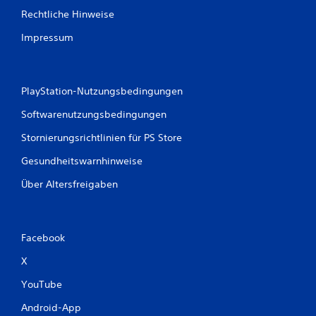
p
Rechtliche Hinweise
a
Impressum
u
s
i
e
PlayStation-Nutzungsbedingungen
r
t
Softwarenutzungsbedingungen
D
Stornierungsrichtlinien für PS Store
u
k
Gesundheitswarnhinweise
a
n
Über Altersfreigaben
n
s
t
d
Facebook
a
s
X
S
p
YouTube
i
e
Android-App