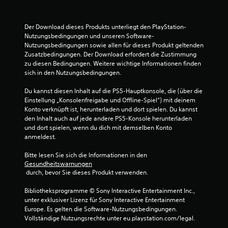
u
i
i
t
g
s
u
g
Der Download dieses Produkts unterliegt den PlayStation-
n
e
3
Nutzungsbedingungen und unseren Software-
g
r
Nutzungsbedingungen sowie allen für dieses Produkt geltenden 
e
s
Zusatzbedingungen. Der Download erfordert die Zustimmung 
1
n
p
zu diesen Bedingungen. Weitere wichtige Informationen finden 
f
i
sich in den Nutzungsbedingungen.
ü
e
r
l
Du kannst diesen Inhalt auf die PS5-Hauptkonsole, die (über die 
B
d
e
Einstellung „Konsolenfreigabe und Offline-Spiel“) mit deinem 
a
n
Konto verknüpft ist, herunterladen und dort spielen. Du kannst 
s
e
.
den Inhalt auch auf jede andere PS5-Konsole herunterladen 
G
und dort spielen, wenn du dich mit demselben Konto 
a
w
anmeldest.
m
e
e
Bitte lesen Sie sich die Informationen in den 
p
Gesundheitswarnungen
l
r
 durch, bevor Sie dieses Produkt verwenden.
a
y
t
Bibliotheksprogramme © Sony Interactive Entertainment Inc., 
j
unter exklusiver Lizenz für Sony Interactive Entertainment 
e
u
Europe. Es gelten die Software-Nutzungsbedingungen. 
d
Vollständige Nutzungsrechte unter eu.playstation.com/legal.
e