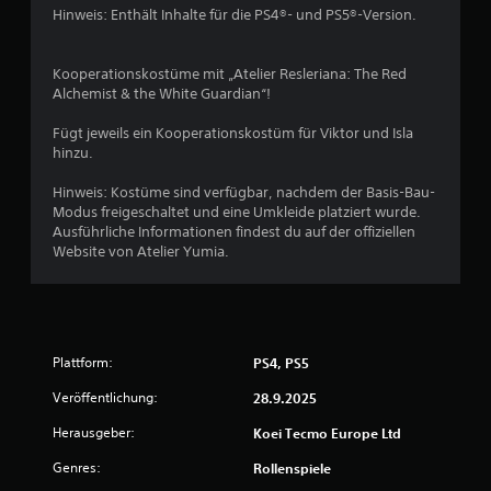
o
e
g
Hinweis: Enthält Inhalte für die PS4®- und PS5®-Version.
o
a
s
m
n
d
ü
m
a
Kooperationskostüme mit „Atelier Resleriana: The Red
b
e
5
p
Alchemist & the White Guardian“!
e
n
t
s
r
i
Fügt jeweils ein Kooperationskostüm für Viktor und Isla
c
s
v
hinzu.
h
S
i
e
e
c
n
Hinweis: Kostüme sind verfügbar, nachdem der Basis-Bau-
i
t
W
h
Modus freigeschaltet und eine Umkleide platziert wurde.
n
i
t
Ausführliche Informationen findest du auf der offiziellen
e
e
d
Website von Atelier Yumia.
n
D
e
.
u
r
r
k
s
a
t
n
n
a
n
Plattform:
n
PS4, PS5
e
s
d
t
Veröffentlichung:
28.9.2025
d
n
A
e
Herausgeber:
n
Koei Tecmo Europe Ltd
r
a
l
T
Genres:
Rollenspiele
e
r