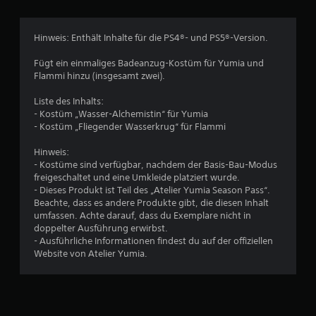
v
e
g
o
a
s
m
o
d
ü
m
Hinweis: Enthält Inhalte für die PS4®- und PS5®-Version.
a
b
e
n
p
e
n
Fügt ein einmaliges Badeanzug-Kostüm für Yumia und
t
s
Flammi hinzu (insgesamt zwei).
r
5
i
c
s
v
h
Liste des Inhalts:
i
e
e
- Kostüm „Wasser-Alchemistin“ für Yumia
c
n
i
- Kostüm „Fliegender Wasserkrug“ für Flammi
W
S
h
n
i
t
e
Hinweis:
d
t
n
D
- Kostüme sind verfügbar, nachdem der Basis-Bau-Modus
e
.
u
freigeschaltet und eine Umkleide platziert wurde.
r
e
k
- Dieses Produkt ist Teil des „Atelier Yumia Season Pass“.
s
a
Beachte, dass es andere Produkte gibt, die diesen Inhalt
t
r
n
umfassen. Achte darauf, dass du Exemplare nicht in
a
n
doppelter Ausführung erwirbst.
n
n
s
- Ausführliche Informationen findest du auf der offiziellen
d
t
Website von Atelier Yumia.
d
e
A
e
n
r
n
l
T
e
r