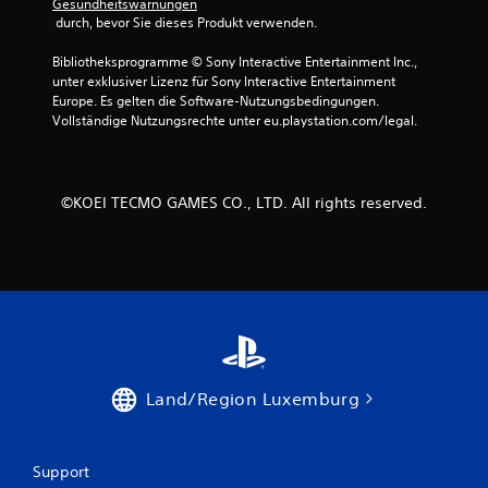
u
r
Gesundheitswarnungen
 durch, bevor Sie dieses Produkt verwenden.
z
n
e
Bibliotheksprogramme © Sony Interactive Entertainment Inc., 
i
g
unter exklusiver Lizenz für Sony Interactive Entertainment 
t
Europe. Es gelten die Software-Nutzungsbedingungen. 
e
e
Vollständige Nutzungsrechte unter eu.playstation.com/legal.
i
n
n
s
e
h
©KOEI TECMO GAMES CO., LTD. All rights reserved.
e
n
.
S
p
i
e
l
Land/Region Luxemburg
w
i
r
Support
d