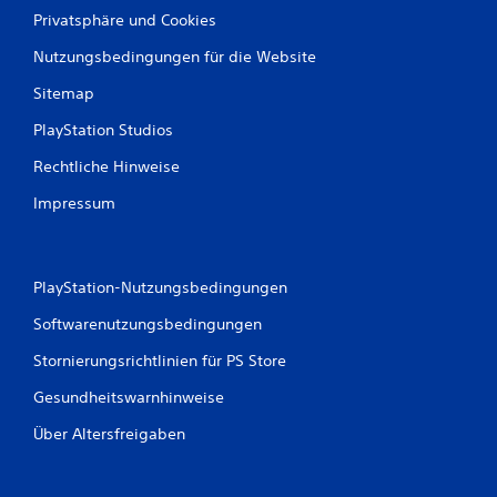
p
Privatsphäre und Cookies
a
Nutzungsbedingungen für die Website
u
s
Sitemap
i
e
PlayStation Studios
r
Rechtliche Hinweise
t
D
Impressum
u
k
a
n
PlayStation-Nutzungsbedingungen
n
s
Softwarenutzungsbedingungen
t
Stornierungsrichtlinien für PS Store
d
a
Gesundheitswarnhinweise
s
S
Über Altersfreigaben
p
i
e