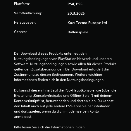
a
i
i
Plattform:
PS4, PS5
t
g
u
u
Veröffentlichung:
g
20.3.2025
n
e
s
g
Herausgeber:
Koei Tecmo Europe Ltd
r
e
s
Genres:
n
Rollenspiele
3
p
f
i
ü
6
e
r
l
d
Der Download dieses Produkts unterliegt den 
e
a
Nutzungsbedingungen von PlayStation Network und unseren 
n
s
Software-Nutzungsbedingungen sowie allen für dieses Produkt 
B
.
G
geltenden Zusatzbedingungen. Der Download erfordert die 
a
Zustimmung zu diesen Bedingungen. Weitere wichtige 
e
m
Informationen finden sich in den Nutzungsbedingungen.
e
w
p
Du kannst diesen Inhalt auf die PS5-Hauptkonsole, die (über die 
l
Einstellung „Konsolenfreigabe und Offline-Spiel“) mit deinem 
e
a
Konto verknüpft ist, herunterladen und dort spielen. Du kannst 
y
den Inhalt auch auf jede andere PS5-Konsole herunterladen 
r
j
und dort spielen, wenn du dich mit demselben Konto 
e
anmeldest.
t
d
e
Bitte lesen Sie sich die Informationen in den 