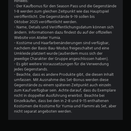
u
i
Hinweis:
i
t
- Der Kaufbonus für den Season Pass und die Gegenstände
g
u
s
1-8 werden zum gleichen Zeitpunkt wie das Hauptspiel
g
n
veröffentlicht. Die Gegenstände 9-19 sollen bis
e
g
Oktober 2025 veröffentlicht werden.
2
r
e
- Name, Details und Veröffentlichungsdatum können sich
s
n
ändern. Informationen dazu findest du auf der offiziellen
6
p
f
Website von Atelier Yumia.
i
ü
- Kostüme und Haarfarbenänderungen sind verfügbar,
e
r
nachdem der Basis-Bau-Modus freigeschaltet und eine
l
d
Umkleide platziert wurde (außerdem muss sich der
B
e
a
jeweilige Charakter der Gruppe angeschlossen haben).
n
s
- Es gibt weitere Voraussetzungen für die Verwendung
e
.
G
jedes Gegenstands.
a
- Beachte, dass es andere Produkte gibt, die diesen Inhalt
w
m
umfassen. Mit Ausnahme des Set-Bonus werden diese
e
Gegenstände zu einem späteren Zeitpunkt auch einzeln
e
p
zum Kauf verfügbar sein. Achte darauf, dass du Exemplare
l
nicht in doppelter Ausführung erwirbst. Beachte bei
r
a
Einzelkäufen, dass bei den in 2-8 und 9-15 enthaltenen
y
Kostümen die Kostüme für Yumia und Flammi als Set, aber
t
j
nicht separat angeboten werden.
e
u
d
e