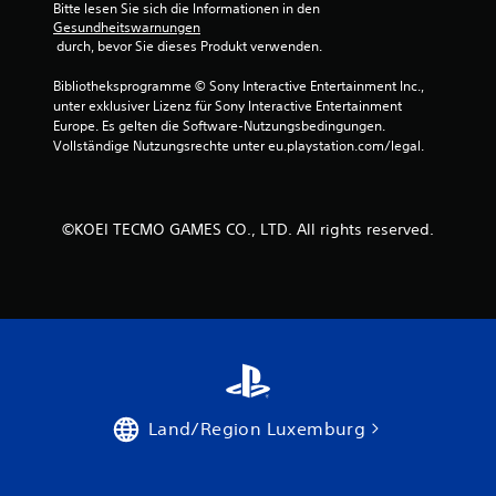
Bitte lesen Sie sich die Informationen in den 
p
Gesundheitswarnungen
a
 durch, bevor Sie dieses Produkt verwenden.
u
s
Bibliotheksprogramme © Sony Interactive Entertainment Inc., 
unter exklusiver Lizenz für Sony Interactive Entertainment 
i
Europe. Es gelten die Software-Nutzungsbedingungen. 
e
Vollständige Nutzungsrechte unter eu.playstation.com/legal.
r
t
D
u
©KOEI TECMO GAMES CO., LTD. All rights reserved.
k
a
n
n
s
t
d
a
s
S
Land/Region Luxemburg
p
i
e