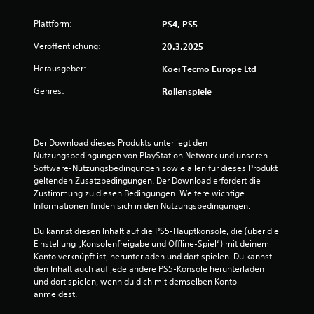
n
r
z
Plattform:
g
PS4, PS5
e
i
Veröffentlichung:
20.3.2025
e
t
e
Herausgeber:
Koei Tecmo Europe Ltd
n
i
n
Genres:
Rollenspiele
s
e
h
e
Der Download dieses Produkts unterliegt den 
n
Nutzungsbedingungen von PlayStation Network und unseren 
.
Software-Nutzungsbedingungen sowie allen für dieses Produkt 
geltenden Zusatzbedingungen. Der Download erfordert die 
Zustimmung zu diesen Bedingungen. Weitere wichtige 
S
Informationen finden sich in den Nutzungsbedingungen.
p
i
Du kannst diesen Inhalt auf die PS5-Hauptkonsole, die (über die 
e
Einstellung „Konsolenfreigabe und Offline-Spiel“) mit deinem 
l
Konto verknüpft ist, herunterladen und dort spielen. Du kannst 
den Inhalt auch auf jede andere PS5-Konsole herunterladen 
w
und dort spielen, wenn du dich mit demselben Konto 
i
anmeldest.
r
d