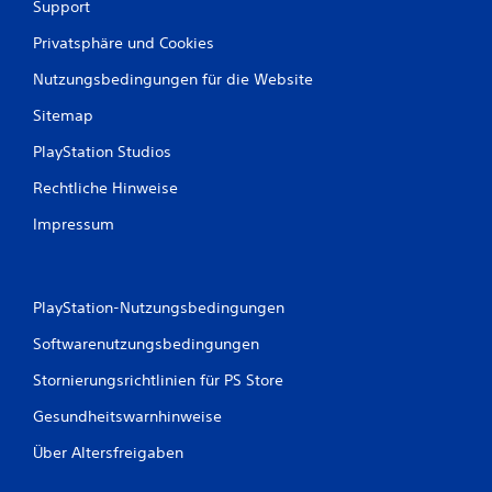
l
Support
j
Privatsphäre und Cookies
e
d
Nutzungsbedingungen für die Website
e
r
Sitemap
z
e
PlayStation Studios
i
t
Rechtliche Hinweise
b
e
Impressum
i
m
S
p
PlayStation-Nutzungsbedingungen
i
e
Softwarenutzungsbedingungen
l
e
Stornierungsrichtlinien für PS Store
n
Gesundheitswarnhinweise
o
d
Über Altersfreigaben
e
r