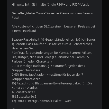
o
e
g
o
Hinweis: Enthält Inhalte für die PS4®- und PS5®-Version.
a
s
m
n
d
ü
m
Genieße „Atelier Yumia“ in seiner Gänze mit dem Season
a
b
e
Pass!
5
p
e
n
t
s
r
Alle kostenpflichtigen DLC zu einem besseren Preis als bei
i
c
einem Einzelkauf.
s
v
h
i
e
S
e
Season-Pass-Inhalt: 19 Gegenstände, einschließlich Bonus
c
n
i
1) Season-Pass-Kaufbonus: Atelier Yumia – Zusätzliches
W
h
t
n
Haarfarben-Set
i
t
e
Fünf Haarfarbenänderungen für Yumia, Flammi, Viktor,
d
e
n
D
Isla, Rutger, Nina und Lenja (Feuerfarbe bei Flammi; 5
e
.
u
Farben für jeden Charakter).
r
r
k
2-8) Einmalige Badeanzug-Kostüme für jeden der 7
s
a
Gruppencharaktere
t
n
n
9-15) Einmalige Akademi-Kostüme für jeden der 7
a
n
Gruppencharaktere
n
e
s
16) Rezept- und Blaupausen-Erweiterungspaket für „Die
d
t
Kunst von Aladiss“
d
n
A
17) Zusatzkarte 1
e
n
18) Zusatzkarte 2
r
a
l
19) Extra-Hintergrundmusik-Paket – Gust
T
e
r