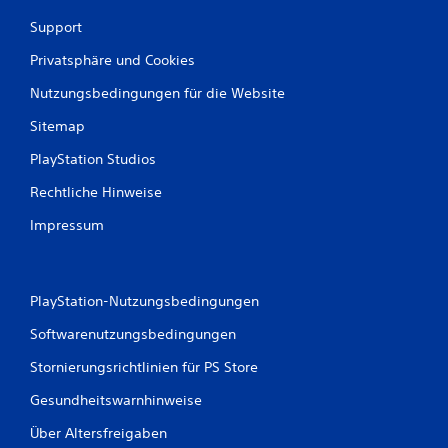
r
Support
t
Privatsphäre und Cookies
u
Nutzungsbedingungen für die Website
n
Sitemap
g
PlayStation Studios
e
Rechtliche Hinweise
n
Impressum
PlayStation-Nutzungsbedingungen
Softwarenutzungsbedingungen
Stornierungsrichtlinien für PS Store
Gesundheitswarnhinweise
Über Altersfreigaben