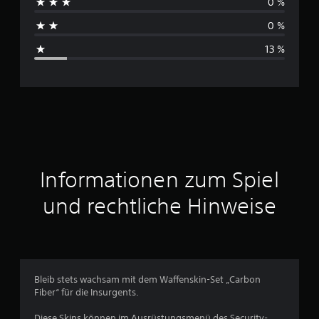
0 %
h
0 %
s
13 %
c
h
n
i
t
Informationen zum Spiel
t
und rechtliche Hinweise
l
i
c
Bleib stets wachsam mit dem Waffenskin-Set „Carbon
Fiber“ für die Insurgents.
h
Diese Skins können im Ausrüstungsmenü des Security-