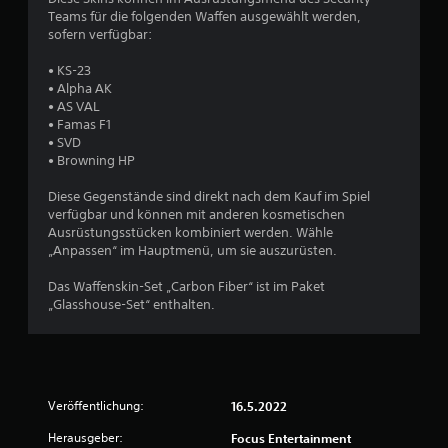
e
Teams für die folgenden Waffen ausgewählt werden,
sofern verfügbar:
B
• KS-23
e
• Alpha AK
• AS VAL
w
• Famas F1
• SVD
e
• Browning HP
r
Diese Gegenstände sind direkt nach dem Kauf im Spiel
verfügbar und können mit anderen kosmetischen
t
Ausrüstungsstücken kombiniert werden. Wähle
„Anpassen“ im Hauptmenü, um sie auszurüsten.
u
Das Waffenskin-Set „Carbon Fiber“ ist im Paket
„Glasshouse-Set“ enthalten.
n
g
:
Veröffentlichung:
16.5.2022
4
Herausgeber:
Focus Entertainment