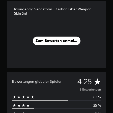
s
8
Insurgency: Sandstorm - Carbon Fiber Weapon
Skin Set
B
e
w
e
r
t
Zum Bewerten anmelden
u
n
g
e
n
D
4.25
Bewertungen globaler Spieler
u
8 Bewertungen
63 %
r
25 %
c