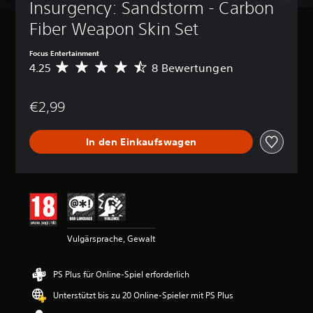
Insurgency: Sandstorm - Carbon 
Fiber Weapon Skin Set
Focus Entertainment
4.25
8 Bewertungen
D
u
r
€2,99
c
h
s
In den Einkaufswagen
c
h
n
i
t
t
l
i
Vulgärsprache, Gewalt
c
h
e
PS Plus für Online-Spiel erforderlich
B
e
Unterstützt bis zu 20 Online-Spieler mit PS Plus
w