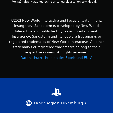
n
Vollständige Nutzungsrechte unter eu.playstation.com/legal.
e
n
©2021 New World Interactive and Focus Entertainment.
Insurgency: Sandstorm is developed by New World
a
Interactive and published by Focus Entertainment.
Insurgency: Sandstorm and its logo are trademarks or
u
registered trademarks of New World Interactive. All other
trademarks or registered trademarks belong to their
s
respective owners. All rights reserved.
8
Datenschutzrichtlinien des Spiels und EULA
B
e
w
Land/Region Luxemburg
e