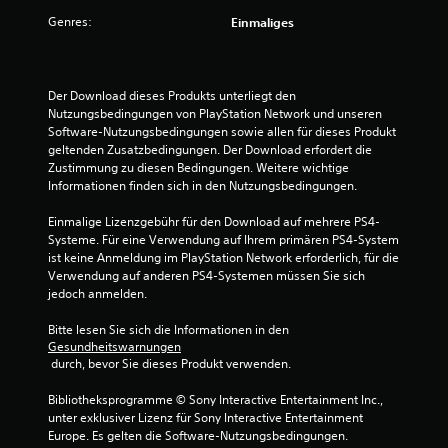
.
Genres:
Einmaliges
2
5
Der Download dieses Produkts unterliegt den 
Nutzungsbedingungen von PlayStation Network und unseren 
v
Software-Nutzungsbedingungen sowie allen für dieses Produkt 
geltenden Zusatzbedingungen. Der Download erfordert die 
o
Zustimmung zu diesen Bedingungen. Weitere wichtige 
Informationen finden sich in den Nutzungsbedingungen.
n
Einmalige Lizenzgebühr für den Download auf mehrere PS4-
5
Systeme. Für eine Verwendung auf Ihrem primären PS4-System 
ist keine Anmeldung im PlayStation Network erforderlich, für die 
Verwendung auf anderen PS4-Systemen müssen Sie sich 
jedoch anmelden.
S
Bitte lesen Sie sich die Informationen in den 
t
Gesundheitswarnungen
 durch, bevor Sie dieses Produkt verwenden.
e
Bibliotheksprogramme © Sony Interactive Entertainment Inc., 
r
unter exklusiver Lizenz für Sony Interactive Entertainment 
Europe. Es gelten die Software-Nutzungsbedingungen. 