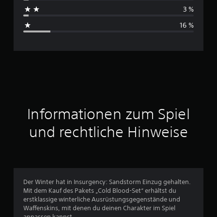
h
3 %
s
16 %
c
h
n
i
t
Informationen zum Spiel
t
und rechtliche Hinweise
l
i
c
Der Winter hat in Insurgency: Sandstorm Einzug gehalten.
Mit dem Kauf des Pakets „Cold Blood-Set“ erhältst du
h
erstklassige winterliche Ausrüstungsgegenstände und
Waffenskins, mit denen du deinen Charakter im Spiel
anpassen kannst.