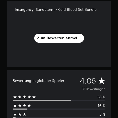
s
3
Insurgency: Sandstorm - Cold Blood Set Bundle
2
B
e
w
e
Zum Bewerten anmelden
r
t
u
n
g
e
n
D
4.06
Bewertungen globaler Spieler
u
32 Bewertungen
63 %
r
16 %
c
3 %