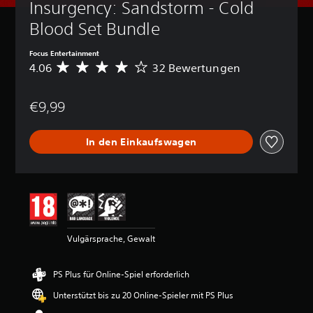
Insurgency: Sandstorm - Cold 
Blood Set Bundle
Focus Entertainment
4.06
32 Bewertungen
D
u
r
€9,99
c
h
s
In den Einkaufswagen
c
h
n
i
t
t
l
i
Vulgärsprache, Gewalt
c
h
e
PS Plus für Online-Spiel erforderlich
B
e
Unterstützt bis zu 20 Online-Spieler mit PS Plus
w