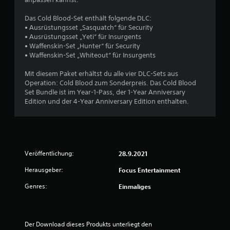
e
B
Das Cold Blood-Set enthält folgende DLC:
• Ausrüstungsset „Sasquatch“ für Security
e
• Ausrüstungsset „Yeti“ für Insurgents
• Waffenskin-Set „Hunter“ für Security
w
• Waffenskin-Set „Whiteout“ für Insurgents
e
Mit diesem Paket erhältst du alle vier DLC-Sets aus
Operation: Cold Blood zum Sonderpreis. Das Cold Blood
r
Set Bundle ist im Year-1-Pass, der 1-Year Anniversary
Edition und der 4-Year Anniversary Edition enthalten.
t
u
n
Veröffentlichung:
28.9.2021
g
Herausgeber:
Focus Entertainment
:
Genres:
Einmaliges
4
.
Der Download dieses Produkts unterliegt den 