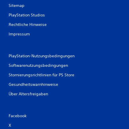
r
Sitemap
PlayStation Studios
t
Rechtliche Hinweise
u
Impressum
n
g
PlayStation-Nutzungsbedingungen
e
Softwarenutzungsbedingungen
n
Stornierungsrichtlinien für PS Store
Gesundheitswarnhinweise
Über Altersfreigaben
Facebook
X