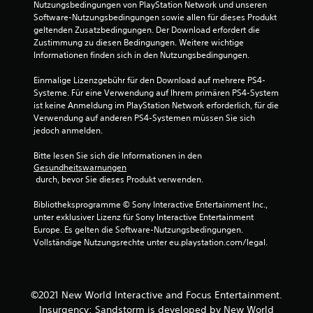
Nutzungsbedingungen von PlayStation Network und unseren 
Software-Nutzungsbedingungen sowie allen für dieses Produkt 
0
geltenden Zusatzbedingungen. Der Download erfordert die 
Zustimmung zu diesen Bedingungen. Weitere wichtige 
6
Informationen finden sich in den Nutzungsbedingungen.
v
Einmalige Lizenzgebühr für den Download auf mehrere PS4-
Systeme. Für eine Verwendung auf Ihrem primären PS4-System 
o
ist keine Anmeldung im PlayStation Network erforderlich, für die 
Verwendung auf anderen PS4-Systemen müssen Sie sich 
n
jedoch anmelden.
5
Bitte lesen Sie sich die Informationen in den 
Gesundheitswarnungen
 durch, bevor Sie dieses Produkt verwenden.
S
Bibliotheksprogramme © Sony Interactive Entertainment Inc., 
unter exklusiver Lizenz für Sony Interactive Entertainment 
t
Europe. Es gelten die Software-Nutzungsbedingungen. 
Vollständige Nutzungsrechte unter eu.playstation.com/legal.
e
r
©2021 New World Interactive and Focus Entertainment.
n
Insurgency: Sandstorm is developed by New World