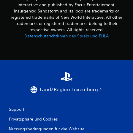
Interactive and published by Focus Entertainment.
e
Insurgency: Sandstorm and its logo are trademarks or
registered trademarks of New World Interactive. All other
n
trademarks or registered trademarks belong to their
a
respective owners. All rights reserved.
Datenschutzrichtlinien des Spiels und EULA
u
s
3
2
Land/Region Luxemburg
B
e
Support
w
Privatsphäre und Cookies
e
Nutzungsbedingungen für die Website