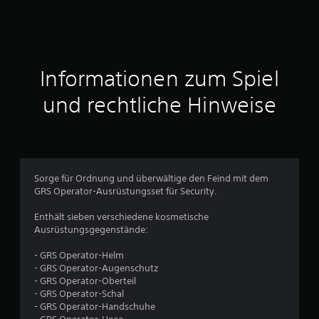
n
i
t
Informationen zum Spiel
t
und rechtliche Hinweise
l
i
c
Sorge für Ordnung und überwältige den Feind mit dem
GRS Operator-Ausrüstungsset für Security.
h
Enthält sieben verschiedene kosmetische
e
Ausrüstungsgegenstände:
B
- GRS Operator-Helm
- GRS Operator-Augenschutz
e
- GRS Operator-Oberteil
- GRS Operator-Schal
w
- GRS Operator-Handschuhe