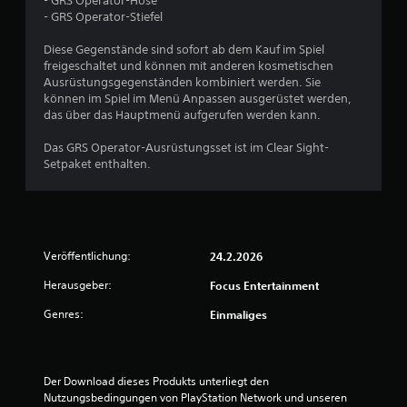
- GRS Operator-Hose
e
- GRS Operator-Stiefel
r
Diese Gegenstände sind sofort ab dem Kauf im Spiel
freigeschaltet und können mit anderen kosmetischen
t
Ausrüstungsgegenständen kombiniert werden. Sie
können im Spiel im Menü Anpassen ausgerüstet werden,
u
das über das Hauptmenü aufgerufen werden kann.
Das GRS Operator-Ausrüstungsset ist im Clear Sight-
n
Setpaket enthalten.
g
:
5
Veröffentlichung:
24.2.2026
v
Herausgeber:
Focus Entertainment
Genres:
Einmaliges
o
n
Der Download dieses Produkts unterliegt den 
5
Nutzungsbedingungen von PlayStation Network und unseren 