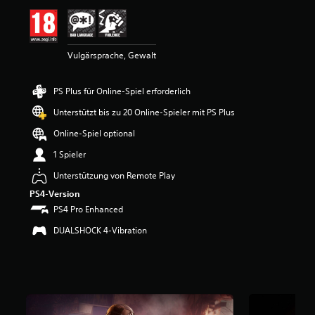
t
t
l
i
Vulgärsprache, Gewalt
c
h
e
PS Plus für Online-Spiel erforderlich
B
e
Unterstützt bis zu 20 Online-Spieler mit PS Plus
w
e
Online-Spiel optional
r
1 Spieler
t
u
Unterstützung von Remote Play
n
PS4-Version
g
:
PS4 Pro Enhanced
5
DUALSHOCK 4-Vibration
v
o
n
5
S
t