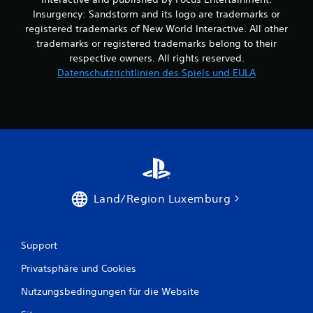
Insurgency: Sandstorm and its logo are trademarks or
registered trademarks of New World Interactive. All other
B
trademarks or registered trademarks belong to their
e
respective owners. All rights reserved.
Datenschutzrichtlinien des Spiels und EULA
w
e
r
t
u
Land/Region Luxemburg
n
g
Support
e
Privatsphäre und Cookies
n
Nutzungsbedingungen für die Website