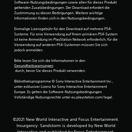
Software-Nutzungsbedingungen sowie allen für dieses Produkt 
geltenden Zusatzbedingungen. Der Download erfordert die 
Zustimmung zu diesen Bedingungen. Weitere wichtige 
S
Informationen finden sich in den Nutzungsbedingungen.
t
Einmalige Lizenzgebühr für den Download auf mehrere PS4-
Systeme. Für eine Verwendung auf Ihrem primären PS4-System 
e
ist keine Anmeldung im PlayStation Network erforderlich, für die 
Verwendung auf anderen PS4-Systemen müssen Sie sich 
r
jedoch anmelden.
n
Bitte lesen Sie sich die Informationen in den 
Gesundheitswarnungen
e
 durch, bevor Sie dieses Produkt verwenden.
n
Bibliotheksprogramme © Sony Interactive Entertainment Inc., 
unter exklusiver Lizenz für Sony Interactive Entertainment 
a
Europe. Es gelten die Software-Nutzungsbedingungen. 
Vollständige Nutzungsrechte unter eu.playstation.com/legal.
u
s
©2021 New World Interactive and Focus Entertainment.
3
Insurgency: Sandstorm is developed by New World
Interactive and published by Focus Entertainment.