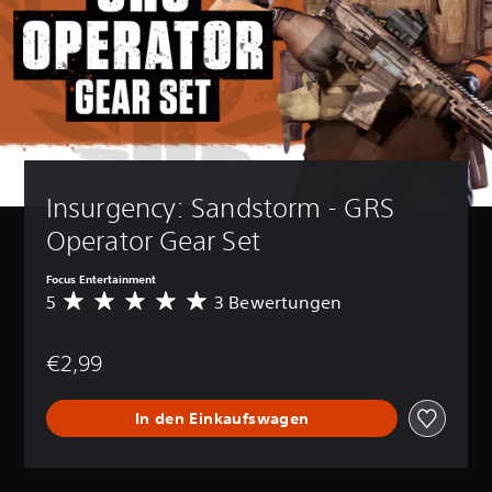
Insurgency: Sandstorm - GRS 
Operator Gear Set
Focus Entertainment
5
3 Bewertungen
D
u
r
€2,99
c
h
s
In den Einkaufswagen
c
h
n
i