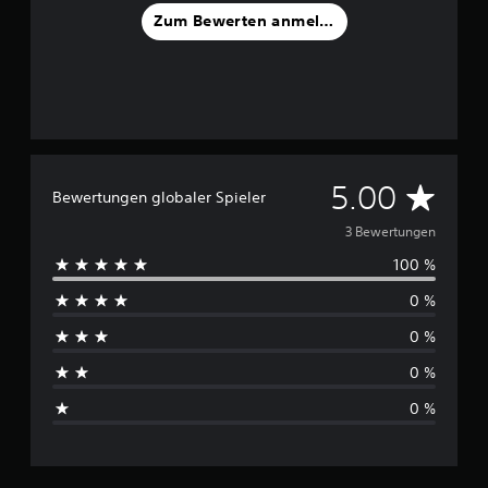
Zum Bewerten anmelden
D
5.00
Bewertungen globaler Spieler
u
3 Bewertungen
100 %
r
0 %
c
0 %
h
0 %
s
0 %
c
h