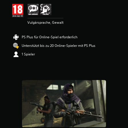
t
t
l
i
Vulgärsprache, Gewalt
c
h
e
PS Plus für Online-Spiel erforderlich
B
e
Unterstützt bis zu 20 Online-Spieler mit PS Plus
w
e
1 Spieler
r
t
u
n
g
:
4
v
o
n
5
S
t