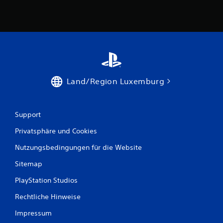
w
e
r
t
u
Land/Region Luxemburg
n
g
Support
e
Privatsphäre und Cookies
n
Nutzungsbedingungen für die Website
Sitemap
PlayStation Studios
Rechtliche Hinweise
Impressum