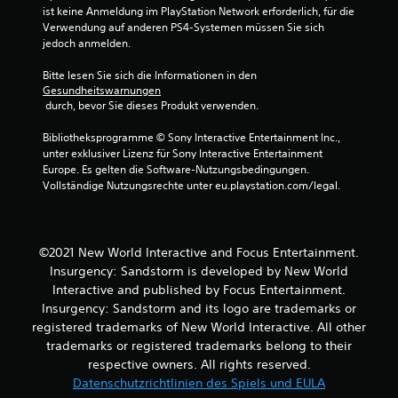
e
ist keine Anmeldung im PlayStation Network erforderlich, für die 
Verwendung auf anderen PS4-Systemen müssen Sie sich 
r
jedoch anmelden.
n
Bitte lesen Sie sich die Informationen in den 
Gesundheitswarnungen
e
 durch, bevor Sie dieses Produkt verwenden.
n
Bibliotheksprogramme © Sony Interactive Entertainment Inc., 
unter exklusiver Lizenz für Sony Interactive Entertainment 
a
Europe. Es gelten die Software-Nutzungsbedingungen. 
Vollständige Nutzungsrechte unter eu.playstation.com/legal.
u
s
©2021 New World Interactive and Focus Entertainment.
5
Insurgency: Sandstorm is developed by New World
Interactive and published by Focus Entertainment.
Insurgency: Sandstorm and its logo are trademarks or
registered trademarks of New World Interactive. All other
B
trademarks or registered trademarks belong to their
e
respective owners. All rights reserved.
Datenschutzrichtlinien des Spiels und EULA