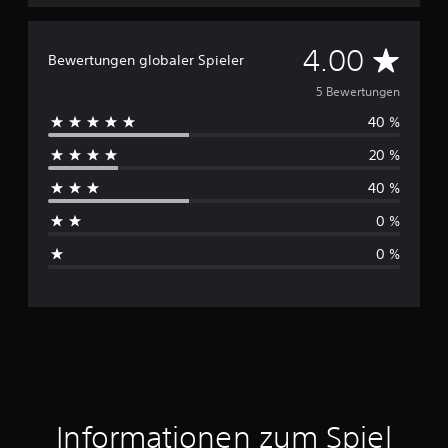
D
4.00
Bewertungen globaler Spieler
u
5 Bewertungen
40 %
r
20 %
c
40 %
h
0 %
s
0 %
c
h
n
i
t
Informationen zum Spiel