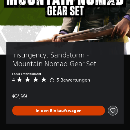
Insurgency: Sandstorm - 
Mountain Nomad Gear Set
Focus Entertainment
4
5 Bewertungen
D
u
r
€2,99
c
h
s
In den Einkaufswagen
c
h
n
i