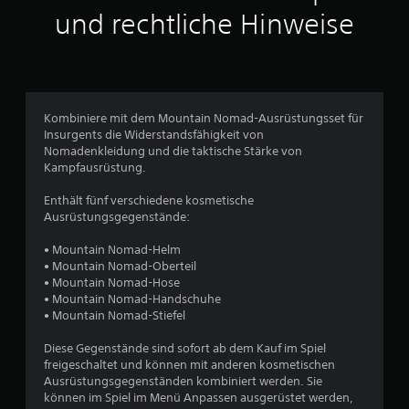
t
und rechtliche Hinweise
l
i
c
Kombiniere mit dem Mountain Nomad-Ausrüstungsset für
Insurgents die Widerstandsfähigkeit von
h
Nomadenkleidung und die taktische Stärke von
Kampfausrüstung.
e
Enthält fünf verschiedene kosmetische
B
Ausrüstungsgegenstände:
e
• Mountain Nomad-Helm
• Mountain Nomad-Oberteil
w
• Mountain Nomad-Hose
• Mountain Nomad-Handschuhe
e
• Mountain Nomad-Stiefel
r
Diese Gegenstände sind sofort ab dem Kauf im Spiel
freigeschaltet und können mit anderen kosmetischen
t
Ausrüstungsgegenständen kombiniert werden. Sie
können im Spiel im Menü Anpassen ausgerüstet werden,