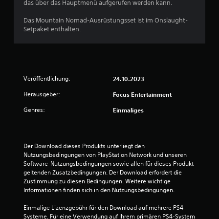
u
das über das Hauptmenü aufgerufen werden kann.
Das Mountain Nomad-Ausrüstungsset ist im Onslaught-
n
Setpaket enthalten.
g
:
4
Veröffentlichung:
24.10.2023
v
Herausgeber:
Focus Entertainment
Genres:
Einmaliges
o
n
Der Download dieses Produkts unterliegt den 
5
Nutzungsbedingungen von PlayStation Network und unseren 
Software-Nutzungsbedingungen sowie allen für dieses Produkt 
geltenden Zusatzbedingungen. Der Download erfordert die 
Zustimmung zu diesen Bedingungen. Weitere wichtige 
S
Informationen finden sich in den Nutzungsbedingungen.
t
Einmalige Lizenzgebühr für den Download auf mehrere PS4-
Systeme. Für eine Verwendung auf Ihrem primären PS4-System 