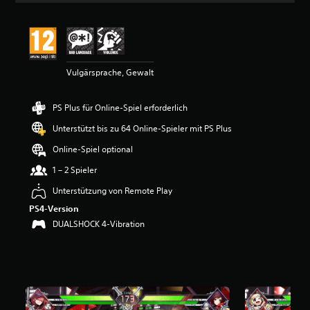
i
t
t
l
i
Vulgärsprache, Gewalt
c
h
e
PS Plus für Online-Spiel erforderlich
B
e
Unterstützt bis zu 64 Online-Spieler mit PS Plus
w
e
Online-Spiel optional
r
1 – 2 Spieler
t
u
Unterstützung von Remote Play
n
PS4-Version
g
:
DUALSHOCK 4-Vibration
4
.
8
3
v
o
n