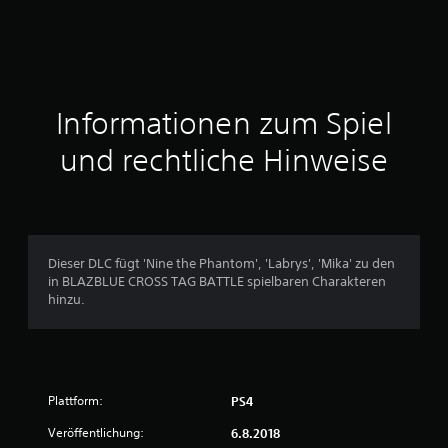
h
n
i
t
Informationen zum Spiel
t
und rechtliche Hinweise
l
i
c
Dieser DLC fügt 'Nine the Phantom', 'Labrys', 'Mika' zu den
in BLAZBLUE CROSS TAG BATTLE spielbaren Charakteren
h
hinzu.
e
B
Plattform:
PS4
e
Veröffentlichung:
6.8.2018
w