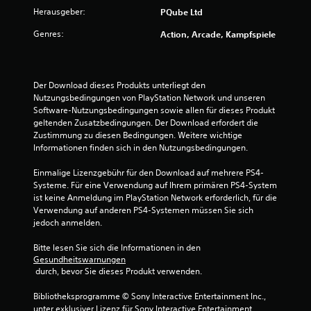
Herausgeber:
PQube Ltd
e
Genres:
Action, Arcade, Kampfspiele
r
t
Der Download dieses Produkts unterliegt den 
u
Nutzungsbedingungen von PlayStation Network und unseren 
Software-Nutzungsbedingungen sowie allen für dieses Produkt 
n
geltenden Zusatzbedingungen. Der Download erfordert die 
Zustimmung zu diesen Bedingungen. Weitere wichtige 
Informationen finden sich in den Nutzungsbedingungen.
g
Einmalige Lizenzgebühr für den Download auf mehrere PS4-
:
Systeme. Für eine Verwendung auf Ihrem primären PS4-System 
ist keine Anmeldung im PlayStation Network erforderlich, für die 
4
Verwendung auf anderen PS4-Systemen müssen Sie sich 
jedoch anmelden.
.
Bitte lesen Sie sich die Informationen in den 
8
Gesundheitswarnungen
 durch, bevor Sie dieses Produkt verwenden.
3
Bibliotheksprogramme © Sony Interactive Entertainment Inc., 
v
unter exklusiver Lizenz für Sony Interactive Entertainment 