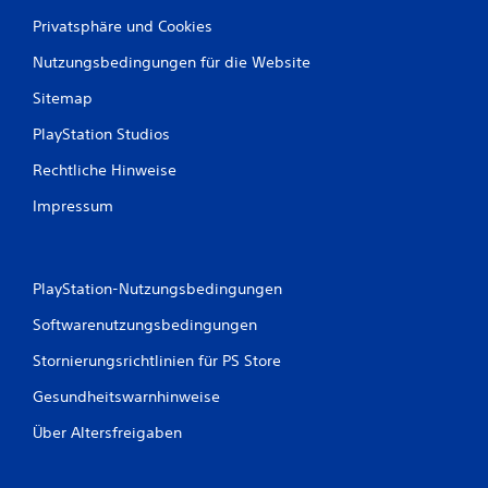
u
Privatsphäre und Cookies
Nutzungsbedingungen für die Website
s
Sitemap
7
PlayStation Studios
7
Rechtliche Hinweise
Impressum
B
e
PlayStation-Nutzungsbedingungen
w
Softwarenutzungsbedingungen
e
Stornierungsrichtlinien für PS Store
r
Gesundheitswarnhinweise
t
Über Altersfreigaben
u