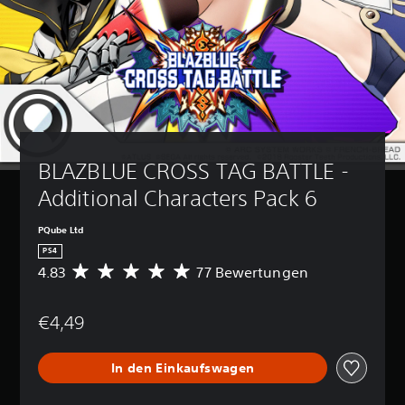
BLAZBLUE CROSS TAG BATTLE - 
Additional Characters Pack 6
PQube Ltd
PS4
4.83
77 Bewertungen
D
u
r
€4,49
c
h
s
In den Einkaufswagen
c
h
n