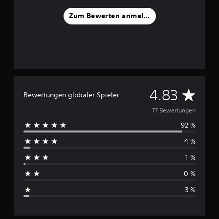
e
n
Zum Bewerten anmelden
D
4.83
Bewertungen globaler Spieler
u
77 Bewertungen
92 %
r
4 %
c
1 %
h
0 %
s
3 %
c