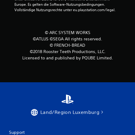
Europe. Es gelten die Software-Nutzungsbedingungen. 
o
Vollständige Nutzungsrechte unter eu.playstation.com/legal.
n
5
© ARC SYSTEM WORKS
©ATLUS ©SEGA All rights reserved.
© FRENCH-BREAD
©2018 Rooster Teeth Productions, LLC.
S
Licensed to and published by PQUBE Limited.
t
e
r
n
e
Land/Region Luxemburg
n
a
Support