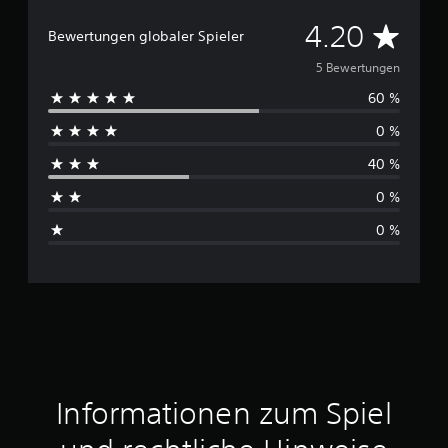
D
4.20
Bewertungen globaler Spieler
u
5 Bewertungen
60 %
r
0 %
c
40 %
h
0 %
s
0 %
c
h
n
i
t
Informationen zum Spiel
t