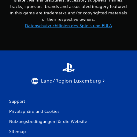
e
tracks, sponsors, brands and associated imagery featured
in this game are trademarks and/or copyrighted materials
w
of their respective owners.
Datenschutzrichtlinien des Spiels und EULA
e
r
t
u
n
Land/Region Luxemburg
g
e
Support
n
Privatsphäre und Cookies
Nutzungsbedingungen für die Website
Sitemap