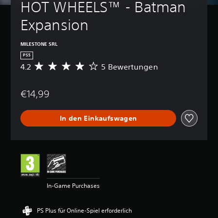
HOT WHEELS™ - Batman 
Expansion
MILESTONE SRL
PS5
4.2
5 Bewertungen
D
u
r
€14,99
c
h
s
In den Einkaufswagen
c
h
n
i
t
t
l
i
In-Game Purchases
c
h
e
PS Plus für Online-Spiel erforderlich
B