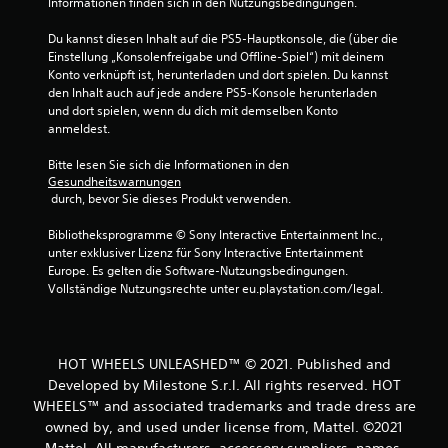
Informationen finden sich in den Nutzungsbedingungen.
t
Du kannst diesen Inhalt auf die PS5-Hauptkonsole, die (über die 
e
Einstellung „Konsolenfreigabe und Offline-Spiel“) mit deinem 
Konto verknüpft ist, herunterladen und dort spielen. Du kannst 
r
den Inhalt auch auf jede andere PS5-Konsole herunterladen 
und dort spielen, wenn du dich mit demselben Konto 
n
anmeldest.
e
Bitte lesen Sie sich die Informationen in den 
Gesundheitswarnungen
 durch, bevor Sie dieses Produkt verwenden.
n
Bibliotheksprogramme © Sony Interactive Entertainment Inc., 
a
unter exklusiver Lizenz für Sony Interactive Entertainment 
Europe. Es gelten die Software-Nutzungsbedingungen. 
u
Vollständige Nutzungsrechte unter eu.playstation.com/legal.
s
5
HOT WHEELS UNLEASHED™ © 2021. Published and
Developed by Milestone S.r.l. All rights reserved. HOT
WHEELS™ and associated trademarks and trade dress are
B
owned by, and used under license from, Mattel. ©2021
Mattel. All manufacturers, accessory suppliers, names,