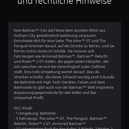
und rechtliche Hinweise
l
i
c
Kein Batman™-Fan darf diese dem dunklen Ritter aus
Gotham City gewidmete Erweiterung verpassen.
h
Entscheide dich für eine Seite: The Joker™ GT und The
Penguin brennen darauf, auf die Strecke zu fahren, und sie
e
führen nichts Gutes im Schilde. Sie müssen sich
Fahrzeugen wie Armored Batman™, Batman™ Rebirth
B
und Robin™ 2.0T stellen, die gegen jeden kämpfen, der
sich zwischen sie und die Gerechtigkeit (oder Ziellinie)
e
stellt. Eine tolle Umgebung wartet darauf, dass du
Strecken erstellst, die dieser Schlacht würdig sind! Erkunde
w
die Bathöhle mit High-Tech-Geräten, Felsen und dem
Batmobile! Es gibt auch von der Batman™-Welt inspirierte
e
Anpassungsgegenstände für den Keller und das
Unleashed-Profil!
r
DLC-Inhalt:
t
- 1 Umgebung: Bathöhle
- 5 Fahrzeuge: The Joker™ GT, The Penguin, Batman™
u
Rebirth, Robin™ 2.0T, Armored Batman™
- 1 Customization Pack für den Keller: 3 Wände, 2 Böden, 1