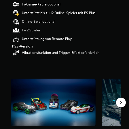
e
In-Game-Käufe optional
w
Unterstützt bis zu 12 Online-Spieler mit PS Plus
e
r
Online-Spiel optional
t
u
1 – 2 Spieler
n
Unterstützung von Remote Play
g
:
PS5-Version
4
Vibrationsfunktion und Trigger-Effekt erforderlich
.
2
v
o
n
5
S
t
e
r
n
e
n
a