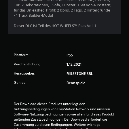
Tür, 2 Dekorationen, 1 Sofa, 1 Poster, 1 Set von 4 Postern;
n
für das Unleashed-Profil: 2 Icons, 2 Tags, 2 Hintergründe
- 1 Track Builder-Modul
g
Dieser DLC ist Teil des HOT WHEELS™ Pass Vol. 1
:
4
.
Plattform:
PS5
2
Veröffentlichung:
1.12.2021
v
Herausgeber:
MILESTONE SRL
o
Genres:
Rennspiele
n
5
Der Download dieses Produkts unterliegt den 
Nutzungsbedingungen von PlayStation Network und unseren 
Software-Nutzungsbedingungen sowie allen für dieses Produkt 
geltenden Zusatzbedingungen. Der Download erfordert die 
S
Zustimmung zu diesen Bedingungen. Weitere wichtige 