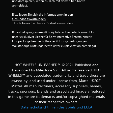
und dort spielen, wenn du dich mit demselben Konto 
e
anmeldest.
r
Bitte lesen Sie sich die Informationen in den 
Gesundheitswarnungen
n
 durch, bevor Sie dieses Produkt verwenden.
e
Bibliotheksprogramme © Sony Interactive Entertainment Inc., 
unter exklusiver Lizenz für Sony Interactive Entertainment 
n
Europe. Es gelten die Software-Nutzungsbedingungen. 
Vollständige Nutzungsrechte unter eu.playstation.com/legal.
a
u
HOT WHEELS UNLEASHED™ © 2021. Published and
s
Developed by Milestone S.r.l. All rights reserved. HOT
WHEELS™ and associated trademarks and trade dress are
1
owned by, and used under license from, Mattel. ©2021
Mattel. All manufacturers, accessory suppliers, names,
tracks, sponsors, brands and associated imagery featured
in this game are trademarks and/or copyrighted materials
B
of their respective owners.
e
Datenschutzrichtlinien des Spiels und EULA