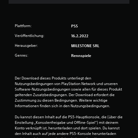
u
n
Plattform:
PS5
g
Veröffentlichung:
16.2.2022
:
Herausgeber:
MILESTONE SRL
1
Genres:
Rennspiele
v
o
Der Download dieses Produkts unterliegt den 
Nutzungsbedingungen von PlayStation Network und unseren 
n
Software-Nutzungsbedingungen sowie allen für dieses Produkt 
geltenden Zusatzbedingungen. Der Download erfordert die 
5
Zustimmung zu diesen Bedingungen. Weitere wichtige 
Informationen finden sich in den Nutzungsbedingungen.
Du kannst diesen Inhalt auf die PS5-Hauptkonsole, die (über die 
S
Einstellung „Konsolenfreigabe und Offline-Spiel“) mit deinem 
Konto verknüpft ist, herunterladen und dort spielen. Du kannst 
t
den Inhalt auch auf jede andere PS5-Konsole herunterladen 