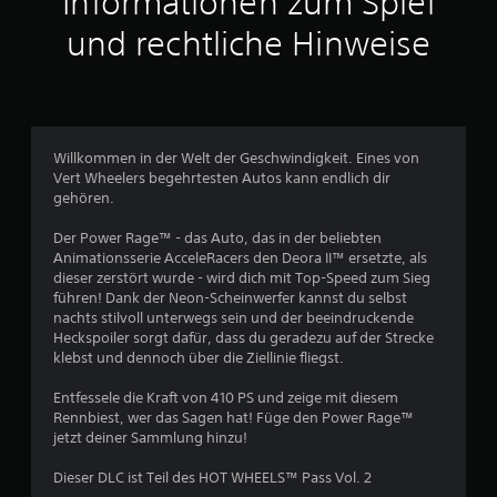
Informationen zum Spiel
t
und rechtliche Hinweise
l
i
c
Willkommen in der Welt der Geschwindigkeit. Eines von
Vert Wheelers begehrtesten Autos kann endlich dir
h
gehören.
e
Der Power Rage™ - das Auto, das in der beliebten
Animationsserie AcceleRacers den Deora II™ ersetzte, als
B
dieser zerstört wurde - wird dich mit Top-Speed zum Sieg
führen! Dank der Neon-Scheinwerfer kannst du selbst
e
nachts stilvoll unterwegs sein und der beeindruckende
Heckspoiler sorgt dafür, dass du geradezu auf der Strecke
w
klebst und dennoch über die Ziellinie fliegst.
e
Entfessele die Kraft von 410 PS und zeige mit diesem
Rennbiest, wer das Sagen hat! Füge den Power Rage™
r
jetzt deiner Sammlung hinzu!
t
Dieser DLC ist Teil des HOT WHEELS™ Pass Vol. 2