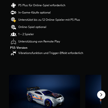
e
PS Plus für Online-Spiel erforderlich
B
e
In-Game-Käufe optional
w
Unterstützt bis zu 12 Online-Spieler mit PS Plus
e
r
Online-Spiel optional
t
u
1 – 2 Spieler
n
Unterstützung von Remote Play
g
:
PS5-Version
5
Vibrationsfunktion und Trigger-Effekt erforderlich
v
o
n
5
S
t
e
r
n
e
n
a