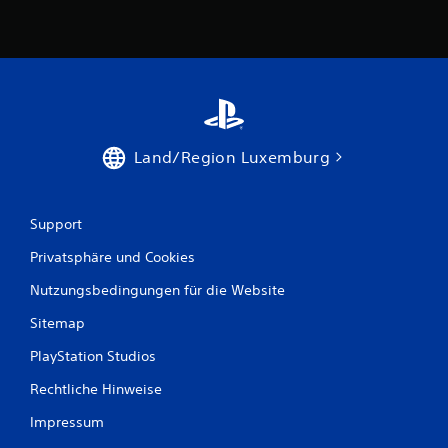
w
e
r
t
Land/Region Luxemburg
u
n
Support
g
Privatsphäre und Cookies
e
Nutzungsbedingungen für die Website
n
Sitemap
PlayStation Studios
Rechtliche Hinweise
Impressum