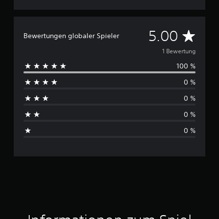
D
5.00
Bewertungen globaler Spieler
u
1 Bewertung
100 %
r
0 %
c
0 %
h
0 %
s
0 %
c
h
n
i
t