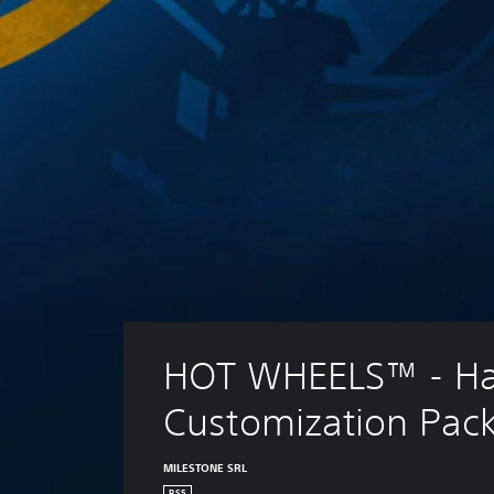
HOT WHEELS™ - Ha
Customization Pac
MILESTONE SRL
PS5