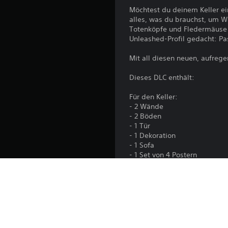
Möchtest du deinem Keller ei
alles, was du brauchst, um W
Totenköpfe und Fledermäuse l
Unleashed-Profil gedacht: Pa
Mit all diesen neuen, aufreg
Dieses DLC enthält:
Für den Keller:
- 2 Wände
- 2 Böden
- 1 Tür
- 1 Dekoration
- 1 Sofa
- 1 Set von 4 Postern
Für das Unleashed-Profil:
- 1 Symbol
- 1 Tag
- 1 Hintergrund
Dieser DLC ist Teil des HOT 