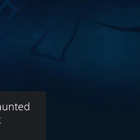
unted 
k