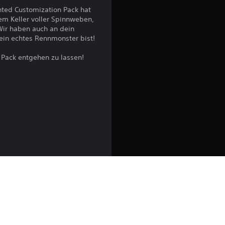
u
nted Customization Pack hat
em Keller voller Spinnweben,
n
Wir haben auch an dein
ein echtes Rennmonster bist!
g
 Pack entgehen zu lassen!
e
n