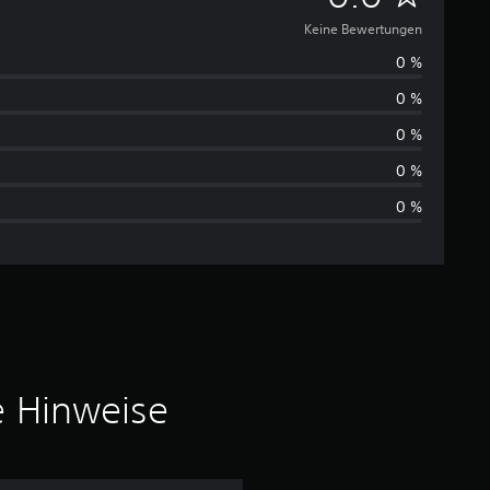
e
Keine Bewertungen
0 %
i
0 %
n
0 %
e
0 %
0 %
B
e
w
e
r
e Hinweise
t