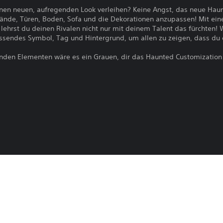
nen neuen, aufregenden Look verleihen? Keine Angst, das neue Hau
ände, Türen, Boden, Sofa und die Dekorationen anzupassen! Mit ein
ehrst du deinen Rivalen nicht nur mit deinem Talent das fürchten! 
ssendes Symbol, Tag und Hintergrund, um allen zu zeigen, dass du 
enden Elementen wäre es ein Grauen, dir das Haunted Customization
WHEELS™ Pass Vol. 2