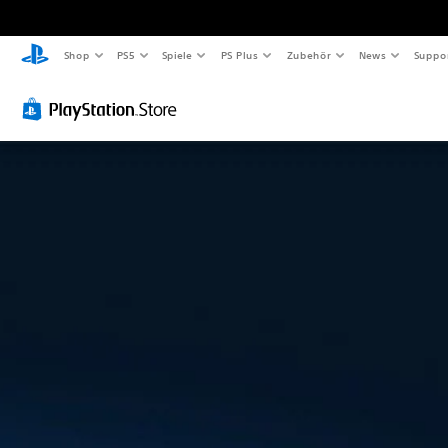
Shop
PS5
Spiele
PS Plus
Zubehör
News
Suppo