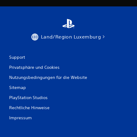
e
r
t
Land/Region Luxemburg
u
n
Support
g
Privatsphäre und Cookies
e
Nutzungsbedingungen für die Website
n
Sitemap
PlayStation Studios
Rechtliche Hinweise
Impressum