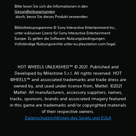
r
Bitte lesen Sie sich die Informationen in den 
Gesundheitswarnungen
n
 durch, bevor Sie dieses Produkt verwenden.
e
Bibliotheksprogramme © Sony Interactive Entertainment Inc., 
unter exklusiver Lizenz für Sony Interactive Entertainment 
n
Europe. Es gelten die Software-Nutzungsbedingungen. 
Vollständige Nutzungsrechte unter eu.playstation.com/legal.
a
u
HOT WHEELS UNLEASHED™ © 2021. Published and
s
Developed by Milestone S.r.l. All rights reserved. HOT
WHEELS™ and associated trademarks and trade dress are
2
owned by, and used under license from, Mattel. ©2021
Mattel. All manufacturers, accessory suppliers, names,
tracks, sponsors, brands and associated imagery featured
in this game are trademarks and/or copyrighted materials
B
of their respective owners.
e
Datenschutzrichtlinien des Spiels und EULA
w