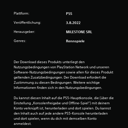
n
Plattform:
PS5
g
Veröffentlichung:
3.8.2022
:
Herausgeber:
MILESTONE SRL
2
Genres:
Rennspiele
v
o
Der Download dieses Produkts unterliegt den 
Nutzungsbedingungen von PlayStation Network und unseren 
n
Software-Nutzungsbedingungen sowie allen für dieses Produkt 
geltenden Zusatzbedingungen. Der Download erfordert die 
5
Zustimmung zu diesen Bedingungen. Weitere wichtige 
Informationen finden sich in den Nutzungsbedingungen.
Du kannst diesen Inhalt auf die PS5-Hauptkonsole, die (über die 
S
Einstellung „Konsolenfreigabe und Offline-Spiel“) mit deinem 
Konto verknüpft ist, herunterladen und dort spielen. Du kannst 
t
den Inhalt auch auf jede andere PS5-Konsole herunterladen 
und dort spielen, wenn du dich mit demselben Konto 
e
anmeldest.