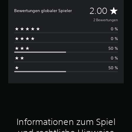
D
2.00
Bewertungen globaler Spieler
u
2 Bewertungen
0 %
r
0 %
c
50 %
h
0 %
s
50 %
c
h
n
i
t
Informationen zum Spiel
t