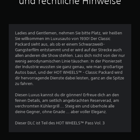
und rechtliche Hinweise
l
i
c
Ladies and Gentlemen, nehmen Sie bitte Platz, wir heißen
Sie willkommen im Luxusauto von 1930! Der Classic
h
Packard sieht aus, als ob er einem Schwarzweiß-
Gangsterfilm entstammt und er wird auf der Strecke auch
e
allen anderen die Show stehlen. Lass dich nicht von der nur
wenig aerodynamischen Linie täuschen: In der Pionierzeit
B
der Industrie wussten sie ganz genau, wie man großartige
Autos baut, und der HOT WHEELS™ - Classic Packard wird
e
dir hervorragende Dienste dabei leisten, ganz an die Spitze
zu fahren.
w
Diesen Luxus kannst du dir gönnen! Erfreue dich an den
e
feinen Details, am seitlich angebrachten Reserverad, am
verchromten Kühlergrill ... Steig ein und überhole alle
r
deine Gegner, ohne Gnade ... aber voller Eleganz.
t
Dieser DLC ist Teil des HOT WHEELS™ Pass Vol. 3
u