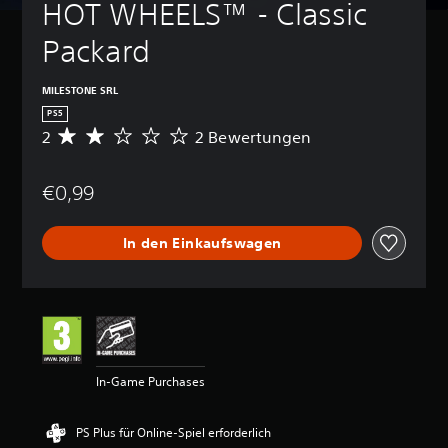
HOT WHEELS™ - Classic 
Packard
MILESTONE SRL
PS5
2
2 Bewertungen
D
u
r
€0,99
c
h
s
In den Einkaufswagen
c
h
n
i
t
t
l
i
In-Game Purchases
c
h
e
PS Plus für Online-Spiel erforderlich
B