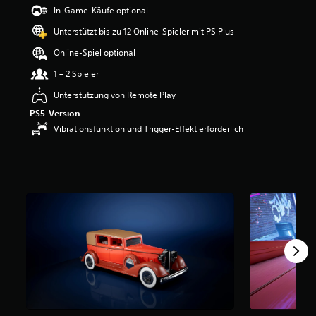
e
In-Game-Käufe optional
w
Unterstützt bis zu 12 Online-Spieler mit PS Plus
e
r
Online-Spiel optional
t
u
1 – 2 Spieler
n
Unterstützung von Remote Play
g
:
PS5-Version
2
Vibrationsfunktion und Trigger-Effekt erforderlich
v
o
n
5
S
t
e
r
n
e
n
a
u
s