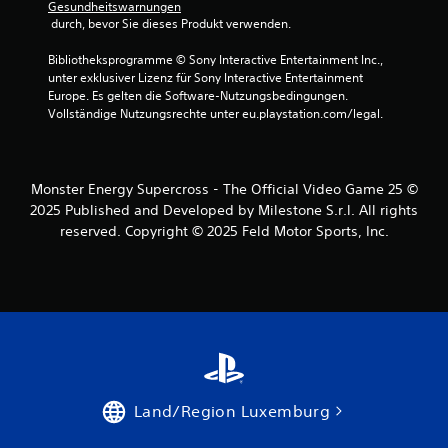
t
t
Gesundheitswarnungen
h
w
d
 durch, bevor Sie dieses Produkt verwenden.
a
e
e
l
r
s
Bibliotheksprogramme © Sony Interactive Entertainment Inc., 
b
d
S
unter exklusiver Lizenz für Sony Interactive Entertainment 
e
e
p
Europe. Es gelten die Software-Nutzungsbedingungen. 
i
n
i
Vollständige Nutzungsrechte unter eu.playstation.com/legal.
n
,
e
e
d
l
r
a
s
z
m
i
Monster Energy Supercross - The Official Video Game 25 ©
e
i
n
i
2025 Published and Developed by Milestone S.r.l. All rights
t
s
t
reserved. Copyright © 2025 Feld Motor Sports, Inc.
s
g
l
i
e
i
e
s
c
l
a
h
e
m
e
i
t
n
c
a
B
h
b
e
t
s
s
e
e
c
Land/Region Luxemburg
r
n
h
z
k
r