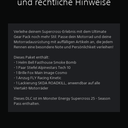
und rechtliche Hinweise
h
t
s
s
w
n
t
e
a
i
ä
v
n
n
i
r
d
d
g
i
n
Verleihe deinem Supercross-Erlebnis mit dem Ultimate
i
n
g
i
Gear Pack noch mehr Stil: Passe dein Motorrad und deine
e
s
k
Motorradausrüstung mit auffälligen Artikeln an, die jedem
r
e
n
e
Rennen eine besondere Note und Persönlichkeit verleihen!
e
o
i
n
n
t
Dieses Paket enthält:
t
,
w
- 1 Helm Bell Fasthouse Smoke Bomb
o
(
a
e
- 1 Paar Stiefel Alpinestars Tech 10
h
e
n
- 1 Brille Fox Main Image Cosmo
n
r
u
d
- 1 Anzug FLY Racing Kinetic
e
w
i
- 1 Lackierung SKDA ROADKILL, anwendbar auf alle
T
s
e
g
Viertakt-Motorräder
a
,
i
s
4
o
t
Dieses DLC ist im Monster Energy Supercross 25 - Season
t
d
Pass enthalten.
e
e
e
r
n
r
s
t
B
w
c
)
i
h