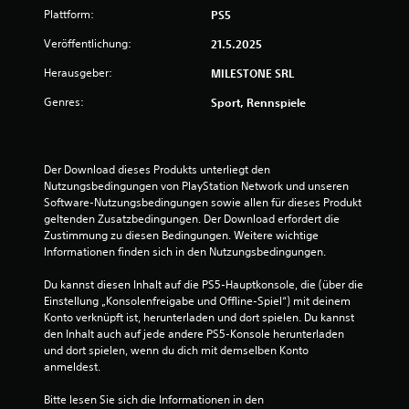
c
D
e
n
Plattform:
PS5
h
u
e
t
k
w
l
Veröffentlichung:
21.5.2025
i
a
l
g
n
e
Herausgeber:
MILESTONE SRL
n
e
n
a
F
s
Genres:
Sport, Rennspiele
r
c
a
t
h
r
d
t
e
b
i
i
e
e
Der Download dieses Produkts unterliegt den 
u
n
n
G
Nutzungsbedingungen von PlayStation Network und unseren 
a
k
e
Software-Nutzungsbedingungen sowie allen für dieses Produkt 
n
n
ö
s
geltenden Zusatzbedingungen. Der Download erfordert die 
d
n
c
Zustimmung zu diesen Bedingungen. Weitere wichtige 
g
e
n
h
Informationen finden sich in den Nutzungsbedingungen.
r
e
w
o
e
n
i
Du kannst diesen Inhalt auf die PS5-Hauptkonsole, die (über die 
d
g
n
Einstellung „Konsolenfreigabe und Offline-Spiel“) mit deinem 
e
n
e
d
Konto verknüpft ist, herunterladen und dort spielen. Du kannst 
r
ä
i
den Inhalt auch auf jede andere PS5-Konsole herunterladen 
i
n
g
und dort spielen, wenn du dich mit demselben Konto 
n
d
k
anmeldest.
n
e
e
e
r
i
Bitte lesen Sie sich die Informationen in den 
r