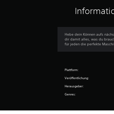
5
Informati
B
e
w
e
r
t
Hebe dein Können aufs nächs
u
dir damit alles, was du brauc
n
für jeden die perfekte Masch
g
e
n
Plattform:
Veröffentlichung:
Herausgeber:
Genres: