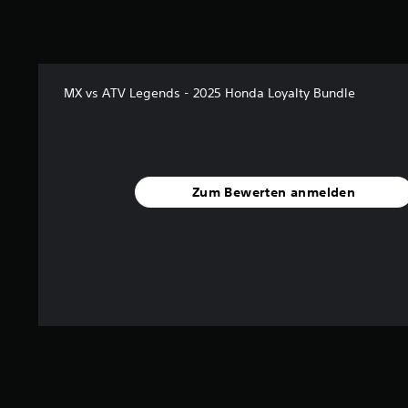
e
r
t
u
n
MX vs ATV Legends - 2025 Honda Loyalty Bundle
g
:
5
v
o
n
Zum Bewerten anmelden
5
S
t
e
r
n
e
n
a
u
s