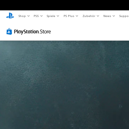
Shop
PS5
Spiele
PS Plus
Zubehör
News
Suppo