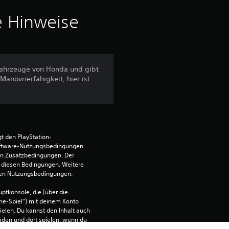
i
e Hinweise
t
t
Fahrzeuge von Honda und gibt
anövrierfähigkeit, hier ist
l
i
c
t den PlayStation-
h
ftware-Nutzungsbedingungen 
en Zusatzbedingungen. Der 
diesen Bedingungen. Weitere 
e
 den Nutzungsbedingungen.
B
ptkonsole, die (über die 
ne-Spiel“) mit deinem Konto 
e
ielen. Du kannst den Inhalt auch 
den und dort spielen, wenn du 