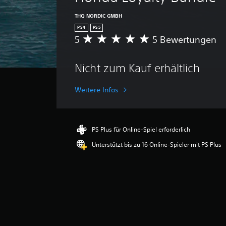
THQ NORDIC GMBH
PS4
PS5
5
5 Bewertungen
D
u
r
Nicht zum Kauf erhältlich
c
h
s
Weitere Infos
c
h
n
i
PS Plus für Online-Spiel erforderlich
t
Unterstützt bis zu 16 Online-Spieler mit PS Plus
t
l
i
c
h
e
B
e
w