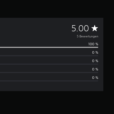
D
5.00
u
5 Bewertungen
100 %
r
0 %
c
0 %
h
0 %
0 %
s
c
h
n