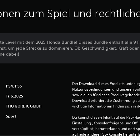
onen zum Spiel und rechtlich
te Level mit dem 2025 Honda Bundle! Dieses Bundle enthält alle 9 
hst, um jede Strecke zu dominieren. Ob Geschwindigkeit, Kraft oder M
ine dabei!
Der Download dieses Produkts unterlieg
PS4, PS5
Nutzungsbedingungen und unseren So
sowie allen für dieses Produkt geltend
17.6.2025
Download erfordert die Zustimmung zu 
THQ NORDIC GMBH
wichtige Informationen finden sich in
Sport
Du kannst diesen Inhalt auf die PS5-Hau
Einstellung „Konsolenfreigabe und Offli
verknüpft ist, herunterladen und dort sp
auf jede andere PS5-Konsole herunterla
dich mit demselben Konto anmeldest.