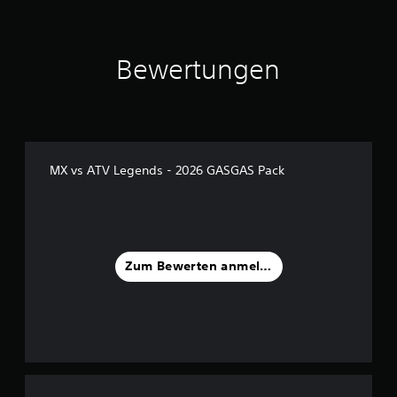
1
B
Bewertungen
e
w
e
r
t
u
n
MX vs ATV Legends - 2026 GASGAS Pack
g
e
n
Zum Bewerten anmelden