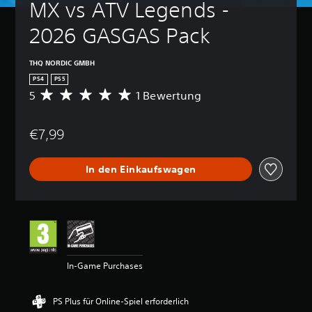
MX vs ATV Legends - 
2026 GASGAS Pack
THQ NORDIC GMBH
PS4
PS5
5
1 Bewertung
D
u
r
€7,99
c
h
s
In den Einkaufswagen
c
h
n
i
t
t
l
i
In-Game Purchases
c
h
e
PS Plus für Online-Spiel erforderlich
B