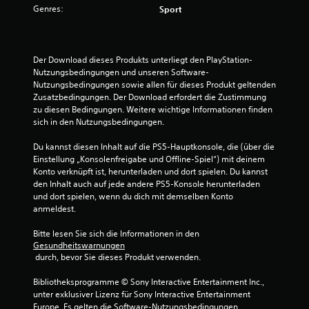
n
Genres:
Sport
g
:
Der Download dieses Produkts unterliegt den PlayStation-
Nutzungsbedingungen und unseren Software-
1
Nutzungsbedingungen sowie allen für dieses Produkt geltenden 
Zusatzbedingungen. Der Download erfordert die Zustimmung 
v
zu diesen Bedingungen. Weitere wichtige Informationen finden 
sich in den Nutzungsbedingungen.
o
Du kannst diesen Inhalt auf die PS5-Hauptkonsole, die (über die 
n
Einstellung „Konsolenfreigabe und Offline-Spiel“) mit deinem 
Konto verknüpft ist, herunterladen und dort spielen. Du kannst 
5
den Inhalt auch auf jede andere PS5-Konsole herunterladen 
und dort spielen, wenn du dich mit demselben Konto 
anmeldest.
S
Bitte lesen Sie sich die Informationen in den 
Gesundheitswarnungen
t
 durch, bevor Sie dieses Produkt verwenden.
e
Bibliotheksprogramme © Sony Interactive Entertainment Inc., 
unter exklusiver Lizenz für Sony Interactive Entertainment 
Europe. Es gelten die Software-Nutzungsbedingungen. 