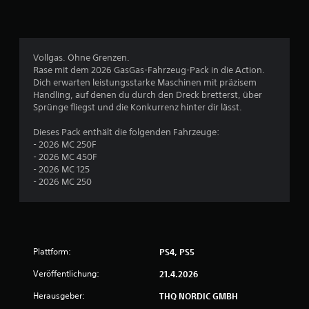
l
i
c
Vollgas. Ohne Grenzen.
Rase mit dem 2026 GasGas-Fahrzeug-Pack in die Action.
h
Dich erwarten leistungsstarke Maschinen mit präzisem
Handling, auf denen du durch den Dreck bretterst, über
e
Sprünge fliegst und die Konkurrenz hinter dir lässt.
B
Dieses Pack enthält die folgenden Fahrzeuge:
- 2026 MC 250F
e
- 2026 MC 450F
- 2026 MC 125
w
- 2026 MC 250
e
r
Plattform:
PS4, PS5
t
Veröffentlichung:
21.4.2026
u
Herausgeber:
THQ NORDIC GMBH