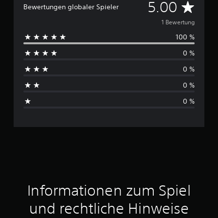
D
5.00
Bewertungen globaler Spieler
u
1 Bewertung
100 %
r
0 %
c
0 %
h
0 %
s
0 %
c
h
n
i
t
Informationen zum Spiel
t
und rechtliche Hinweise