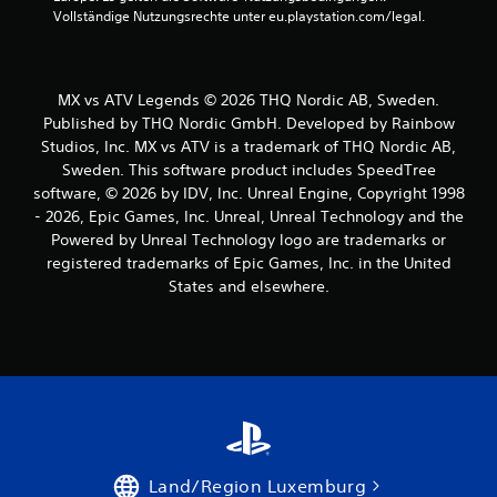
r
Vollständige Nutzungsrechte unter eu.playstation.com/legal.
n
e
MX vs ATV Legends © 2026 THQ Nordic AB, Sweden.
n
Published by THQ Nordic GmbH. Developed by Rainbow
Studios, Inc. MX vs ATV is a trademark of THQ Nordic AB,
a
Sweden. This software product includes SpeedTree
software, © 2026 by IDV, Inc. Unreal Engine, Copyright 1998
u
- 2026, Epic Games, Inc. Unreal, Unreal Technology and the
s
Powered by Unreal Technology logo are trademarks or
registered trademarks of Epic Games, Inc. in the United
1
States and elsewhere.
B
e
w
e
Land/Region Luxemburg