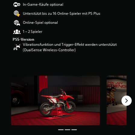
e
In-Game-Käufe optional
w
Unterstützt bis zu 16 Online-Spieler mit PS Plus
e
r
Online-Spiel optional
t
u
1 – 2 Spieler
n
PS5-Version
g
Vibrationsfunktion und Trigger-Effekt werden unterstützt
:
(DualSense Wireless-Controller)
5
v
o
n
5
S
t
e
r
n
e
n
a
u
s