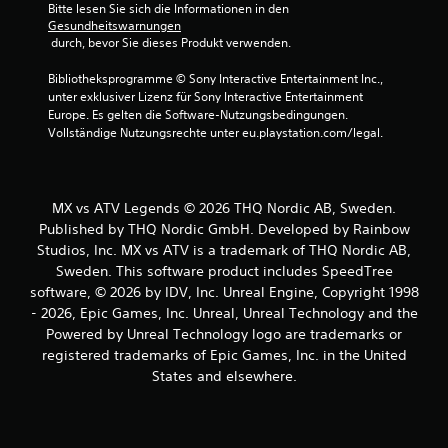
Bitte lesen Sie sich die Informationen in den 
e
Gesundheitswarnungen
 durch, bevor Sie dieses Produkt verwenden.
n
Bibliotheksprogramme © Sony Interactive Entertainment Inc., 
a
unter exklusiver Lizenz für Sony Interactive Entertainment 
Europe. Es gelten die Software-Nutzungsbedingungen. 
Vollständige Nutzungsrechte unter eu.playstation.com/legal.
u
s
1
MX vs ATV Legends © 2026 THQ Nordic AB, Sweden.
Published by THQ Nordic GmbH. Developed by Rainbow
Studios, Inc. MX vs ATV is a trademark of THQ Nordic AB,
Sweden. This software product includes SpeedTree
B
software, © 2026 by IDV, Inc. Unreal Engine, Copyright 1998
- 2026, Epic Games, Inc. Unreal, Unreal Technology and the
e
Powered by Unreal Technology logo are trademarks or
registered trademarks of Epic Games, Inc. in the United
w
States and elsewhere.
e
r