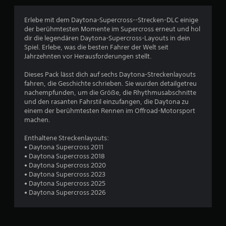
i
c
Erlebe mit dem Daytona-Supercross--Strecken-DLC einige
der berühmtesten Momente im Supercross erneut und hol
h
dir die legendären Daytona-Supercross-Layouts in dein
Spiel. Erlebe, was die besten Fahrer der Welt seit
e
Jahrzehnten vor Herausforderungen stellt.
B
Dieses Pack lässt dich auf sechs Daytona-Streckenlayouts
fahren, die Geschichte schrieben. Sie wurden detailgetreu
e
nachempfunden, um die Größe, die Rhythmusabschnitte
und den rasanten Fahrstil einzufangen, die Daytona zu
w
einem der berühmtesten Rennen im Offroad-Motorsport
machen.
e
Enthaltene Streckenlayouts:
r
• Daytona Supercross 2011
• Daytona Supercross 2018
t
• Daytona Supercross 2020
• Daytona Supercross 2023
u
• Daytona Supercross 2025
• Daytona Supercross 2026
n
g