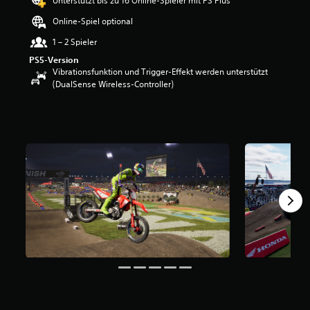
Unterstützt bis zu 16 Online-Spieler mit PS Plus
w
Online-Spiel optional
e
r
1 – 2 Spieler
t
PS5-Version
u
Vibrationsfunktion und Trigger-Effekt werden unterstützt
n
(DualSense Wireless-Controller)
g
:
5
v
o
n
5
S
t
e
r
n
e
n
a
u
s