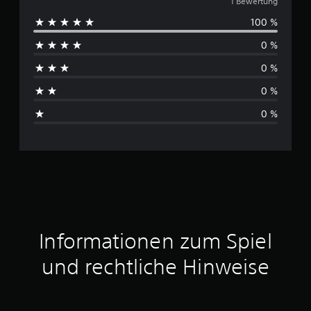
u
1 Bewertung
100 %
r
0 %
c
0 %
h
0 %
s
0 %
c
h
n
i
t
Informationen zum Spiel
t
und rechtliche Hinweise
l