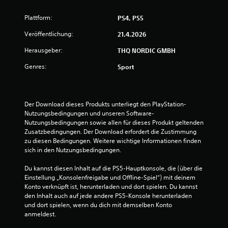
:
Plattform:
PS4, PS5
1
Veröffentlichung:
21.4.2026
Herausgeber:
THQ NORDIC GMBH
v
Genres:
Sport
o
n
Der Download dieses Produkts unterliegt den PlayStation-
5
Nutzungsbedingungen und unseren Software-
Nutzungsbedingungen sowie allen für dieses Produkt geltenden 
Zusatzbedingungen. Der Download erfordert die Zustimmung 
zu diesen Bedingungen. Weitere wichtige Informationen finden 
S
sich in den Nutzungsbedingungen.
t
Du kannst diesen Inhalt auf die PS5-Hauptkonsole, die (über die 
Einstellung „Konsolenfreigabe und Offline-Spiel“) mit deinem 
e
Konto verknüpft ist, herunterladen und dort spielen. Du kannst 
den Inhalt auch auf jede andere PS5-Konsole herunterladen 
r
und dort spielen, wenn du dich mit demselben Konto 
anmeldest.
n