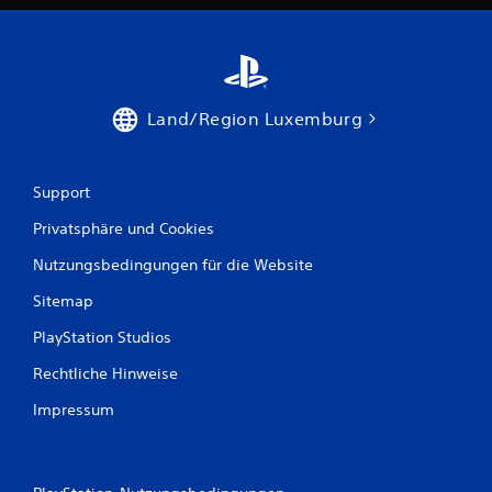
t
u
n
Land/Region Luxemburg
g
e
Support
n
Privatsphäre und Cookies
Nutzungsbedingungen für die Website
Sitemap
PlayStation Studios
Rechtliche Hinweise
Impressum