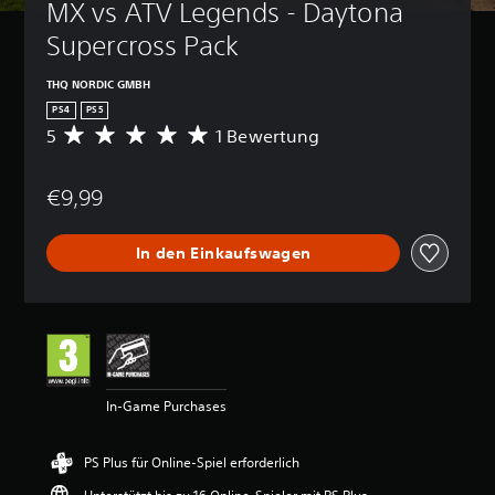
MX vs ATV Legends - Daytona 
Supercross Pack
THQ NORDIC GMBH
PS4
PS5
5
1 Bewertung
D
u
r
€9,99
c
h
s
In den Einkaufswagen
c
h
n
i
t
t
l
i
In-Game Purchases
c
h
e
PS Plus für Online-Spiel erforderlich
B
e