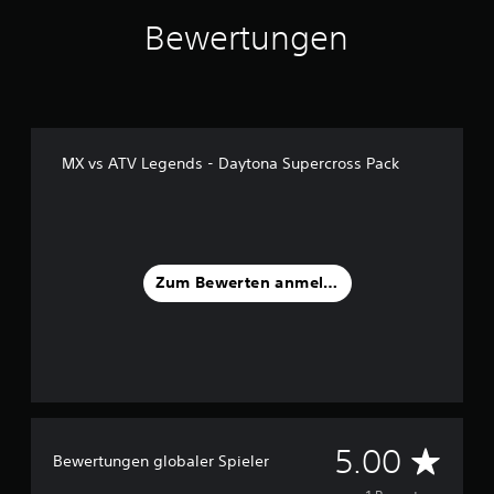
1
Bewertungen
B
e
w
e
r
t
u
MX vs ATV Legends - Daytona Supercross Pack
n
g
e
n
Zum Bewerten anmelden
D
5.00
Bewertungen globaler Spieler