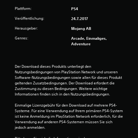
i
t
a
s
g
e
i
Plattform:
PS4
d
u
z
o
e
1
n
u
Veröffentlichung:
24.7.2017
n
g
r
S
e
e
6
(
Herausgeber:
Mojang AB
i
n
n
e
c
f
d
Genres:
Arcade, Einmaliges,
2
i
h
ü
e
Adventure
t
n
r
r
7
i
f
d
S
r
i
a
t
r
e
c
e
Der Download dieses Produkts unterliegt den 
i
E
h
u
Nutzungsbedingungen von PlayStation Network und unseren 
B
t
m
e
)
Software-Nutzungsbedingungen sowie allen für dieses Produkt 
a
p
r
geltenden Zusatzbedingungen. Der Download erfordert die 
e
t
D
f
e
Zustimmung zu diesen Bedingungen. Weitere wichtige 
i
e
i
l
Informationen finden sich in den Nutzungsbedingungen.
w
o
r
n
e
n
S
d
m
Einmalige Lizenzgebühr für den Download auf mehrere PS4-
e
e
c
l
e
Systeme. Für eine Verwendung auf Ihrem primären PS4-System 
n
r
i
n
ist keine Anmeldung im PlayStation Network erforderlich, für die 
f
e
r
c
t
Verwendung auf anderen PS4-Systemen müssen Sie sich 
ü
e
h
e
jedoch anmelden.
h
n
t
k
d
r
r
e
e