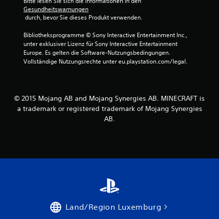
Bitte lesen Sie sich die Informationen in den 
e
e
u
i
s
Gesundheitswarnungen
n
a
t
S
 durch, bevor Sie dieses Produkt verwenden.
k
d
n
d
p
ö
e
e
i
Bibliotheksprogramme © Sony Interactive Entertainment Inc., 
n
r
r
g
e
unter exklusiver Lizenz für Sony Interactive Entertainment 
n
h
S
l
Europe. Es gelten die Software-Nutzungsbedingungen. 
t
i
t
e
s
Vollständige Nutzungsrechte unter eu.playstation.com/legal.
e
l
i
j
n
f
c
n
e
,
t
k
d
s
d
s
e
© 2015 Mojang AB and Mojang Synergies AB. MINECRAFT is
p
i
.
r
a trademark or registered trademark of Mojang Synergies
i
r
z
e
d
AB.
e
S
l
a
i
p
e
b
t
n
e
i
e
o
i
e
i
d
,
l
n
e
d
b
s
r
a
a
e
z
s
h
r
u
S
e
o
s
p
Land/Region Luxemburg
n
h
e
i