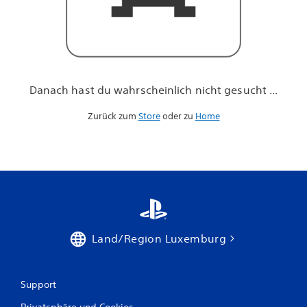
h
n
i
c
h
t
g
Danach hast du wahrscheinlich nicht gesucht ...
e
s
Zurück zum
Store
oder zu
Home
u
c
h
t
.
.
.
Land/Region Luxemburg
Support
Privatsphäre und Cookies