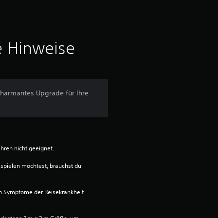
h
e
e Hinweise
B
e
w
charmantes Upgrade für Ihre
e
r
t
ahren nicht geeignet.
spielen möchtest, brauchst du 
u
n
n Symptome der Reisekrankheit 
g