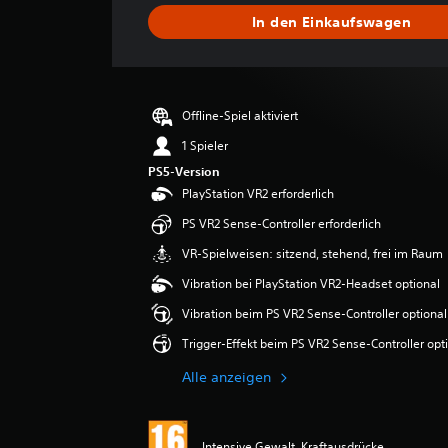
i
i
s
In den Einkaufswagen
t
g
c
e
k
h
n
l
e
i
i
D
t
t
Offline-Spiel aktiviert
u
t
k
s
l
1 Spieler
a
g
i
PS5-Version
n
r
c
n
PlayStation VR2 erforderlich
h
a
s
e
PS VR2 Sense-Controller erforderlich
d
t
B
(
o
VR-Spielweisen: sitzend, stehend, frei im Raum
e
e
h
w
Vibration bei PlayStation VR2-Headset optional
n
i
e
e
n
Vibration beim PS VR2 Sense-Controller optional
r
U
t
f
Trigger-Effekt beim PS VR2 Sense-Controller opt
n
u
a
t
n
Alle anzeigen
c
e
g
h
r
:
t
)
5
i
Intensive Gewalt, Kraftausdrücke
v