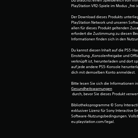
Du brauchst einen Spielbereich von mi
PlayStation VR2-Spiele im Modus „frei 
Der Download dieses Produkts unterli
PlayStation Network und unseren Soft
allen für dieses Produkt geltenden Zu
erfordert die Zustimmung zu diesen Be
Informationen finden sich in den Nutz
Du kannst diesen Inhalt auf die PS5-Hau
Einstellung „Konsolenfreigabe und Offli
verknüpft ist, herunterladen und dort sp
auf jede andere PS5-Konsole herunterla
dich mit demselben Konto anmeldest.
Bitte lesen Sie sich die Informationen i
Gesundheitswarnungen
 durch, bevor Sie dieses Produkt verwe
Bibliotheksprogramme © Sony Interactive
exklusiver Lizenz für Sony Interactive E
Software-Nutzungsbedingungen. Vollst
eu.playstation.com/legal.