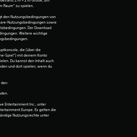
ndestens 2 m × 2 m Größe, um 
im Raum“ zu spielen.
:
egt den Nutzungsbedingungen von 
1
ware-Nutzungsbedingungen sowie 
satzbedingungen. Der Download 
v
dingungen. Weitere wichtige 
ungsbedingungen.
o
ptkonsole, die (über die 
ne-Spiel“) mit deinem Konto 
n
ielen. Du kannst den Inhalt auch 
den und dort spielen, wenn du 
5
n den 
nden.
S
 Entertainment Inc., unter 
t
ntertainment Europe. Es gelten die 
ändige Nutzungsrechte unter 
e