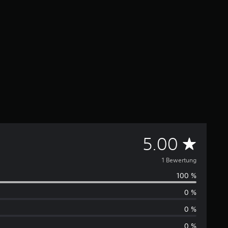
D
5.00
u
1 Bewertung
100 %
r
0 %
c
0 %
0 %