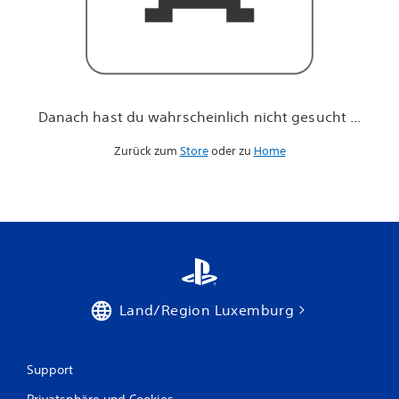
h
n
i
c
h
t
g
Danach hast du wahrscheinlich nicht gesucht ...
e
s
Zurück zum
Store
oder zu
Home
u
c
h
t
.
.
.
Land/Region Luxemburg
Support
Privatsphäre und Cookies