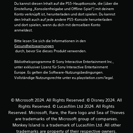
u
n
p
Du kannst diesen Inhalt auf die PS5-Hauptkonsole, die (über die 
S
e
d
e
Einstellung „Konsolenfreigabe und Offline-Spiel“) mit deinem 
a
n
c
e
r
Konto verknüpft ist, herunterladen und dort spielen. Du kannst 
u
s
r
n
e
den Inhalt auch auf jede andere PS5-Konsole herunterladen 
n
s
z
e
l
und dort spielen, wenn du dich mit demselben Konto 
d
u
b
e
anmeldest.
e
e
s
a
n
m
m
ä
r
r
Bitte lesen Sie sich die Informationen in den 
p
e
t
e
e
Gesundheitswarnungen
f
z
n
S
 durch, bevor Sie dieses Produkt verwenden.
a
a
l
t
t
d
n
i
ü
Bibliotheksprogramme © Sony Interactive Entertainment Inc., 
i
g
e
c
b
unter exklusiver Lizenz für Sony Interactive Entertainment 
e
c
r
h
e
Europe. Es gelten die Software-Nutzungsbedingungen. 
n
k
o
(
Vollständige Nutzungsrechte unter eu.playstation.com/legal.
r
,
p
u
e
s
u
t
m
i
m
i
i
k
n
e
c
s
e
f
© Microsoft 2024. All Rights Reserved. © Disney 2024. All
i
c
h
h
a
n
Rights Reserved. © Lucasfilm Ltd 2024. All Rights
h
t
r
c
f
o
Reserved. Microsoft, Rare, the Rare logo and Sea of Thieves
D
u
a
h
d
are trademarks of the Microsoft group of companies.
u
c
n
)
e
Monkey Island is a trademark of Lucasfilm Ltd. All other
k
h
g
r
D
a
trademarks are property of their respective owners.
e