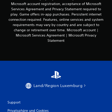
d
(
e
n
Microsoft account registration, acceptance of Microsoft
r
u
e
r
n
m
Services Agreement and Privacy Statement required to
r
i
S
s
i
c
play. Game offers in-app purchases. Persistent internet
c
n
t
t
h
connection required. Features, online services and system
r
f
d
a
C
e
requirements may vary by country and are subject to
i
a
n
o
e
e
change or retirement over time. Microsoft account |
c
d
n
n
B
Microsoft Services Agreement | Microsoft Privacy
e
h
t
r
e
r
Statement
)
r
e
l
e
o
a
E
e
n
l
d
s
g
S
l
e
g
u
p
e
r
i
n
i
r
h
b
g
e
v
i
t
e
l
i
l
e
n
e
b
f
i
d
r
r
t
n
e
n
Land/Region Luxemburg
a
d
i
r
k
t
i
g
S
o
i
r
e
t
m
o
d
O
e
Support
m
n
a
p
u
u
k
b
t
Privatsphäre und Cookies
e
n