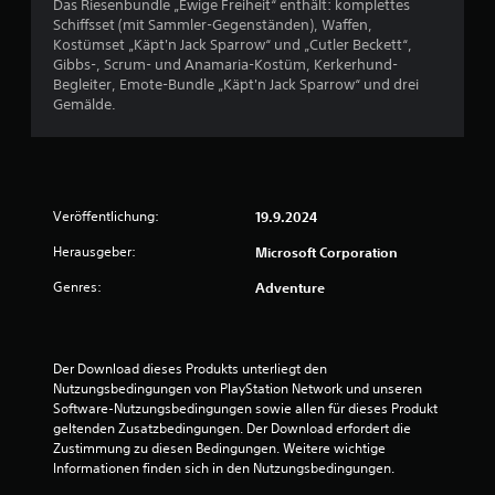
a
s
Das Riesenbundle „Ewige Freiheit“ enthält: komplettes
1
i
r
h
g
a
Schiffsset (mit Sammler-Gegenständen), Waffen,
n
t
e
i
Kostümset „Käpt'n Jack Sparrow“ und „Cutler Beckett“,
t
d
e
r
e
Gibbs-, Scrum- und Anamaria-Kostüm, Kerkerhund-
z
l
r
d
r
Begleiter, Emote-Bundle „Käpt'n Jack Sparrow“ und drei
B
i
,
A
a
e
Gemälde.
c
S
u
s
n
e
h
ä
d
s
m
k
t
i
e
u
w
e
z
o
l
s
i
e
i
b
s
t
o
e
n
Veröffentlichung:
19.9.2024
e
t
d
d
f
S
)
e
e
Herausgeber:
r
Microsoft Corporation
o
i
s
r
r
r
g
e
Genres:
Adventure
S
S
t
m
n
n
t
y
a
a
k
i
m
u
t
l
e
c
b
i
k
n
Der Download dieses Produkts unterliegt den 
k
o
o
n
o
.
Nutzungsbedingungen von PlayStation Network und unseren 
s
l
n
m
Software-Nutzungsbedingungen sowie allen für dieses Produkt 
.
e
e
g
m
geltenden Zusatzbedingungen. Der Download erfordert die 
s
S
n
t
Zustimmung zu diesen Bedingungen. Weitere wichtige 
e
t
w
.
e
A
Informationen finden sich in den Nutzungsbedingungen.
n
e
e
n
d
r