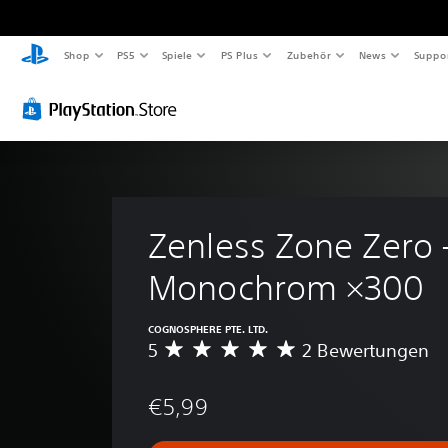
Shop
PS5
Spiele
PS Plus
Zubehör
News
Suppo
Zenless Zone Zero 
Monochrom ×300
COGNOSPHERE PTE. LTD.
5
2 Bewertungen
D
u
r
€5,99
c
h
s