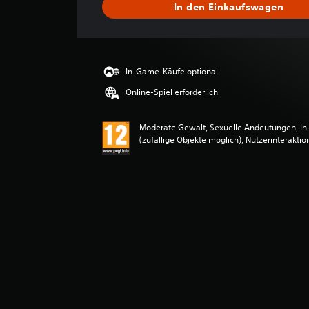
In den Einkaufswagen
c
h
n
i
t
In-Game-Käufe optional
t
l
Online-Spiel erforderlich
i
c
Moderate Gewalt, Sexuelle Andeutungen, I
h
(zufällige Objekte möglich), Nutzerinteraktio
e
B
e
w
e
r
t
u
n
g
:
5
v