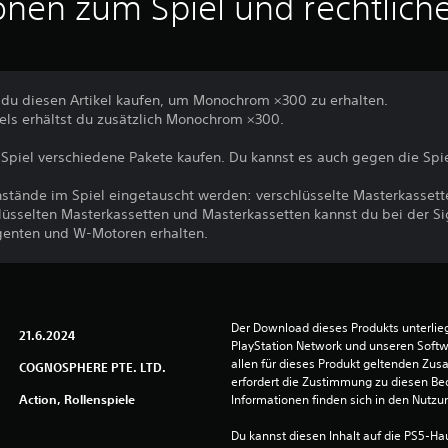
onen zum Spiel und rechtlich
 du diesen Artikel kaufen, um Monochrom ×300 zu erhalten.
kels erhältst du zusätzlich Monochrom ×300.
Spiel verschiedene Pakete kaufen. Du kannst es auch gegen die Sp
tände im Spiel eingetauscht werden: verschlüsselte Masterkassette
hlüsselten Masterkassetten und Masterkassetten kannst du bei der S
Agenten und W-Motoren erhalten.
Der Download dieses Produkts unterli
21.6.2024
PlayStation Network und unseren Soft
allen für dieses Produkt geltenden Zu
COGNOSPHERE PTE. LTD.
erfordert die Zustimmung zu diesen Be
Action, Rollenspiele
Informationen finden sich in den Nutz
Du kannst diesen Inhalt auf die PS5-Hau