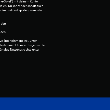
ne-Spiel“) mit deinem Konto 
e
ielen. Du kannst den Inhalt auch 
den und dort spielen, wenn du 
r
t
n den 
nden.
u
 Entertainment Inc., unter 
n
ntertainment Europe. Es gelten die 
ändige Nutzungsrechte unter 
g
:
5
v
o
n