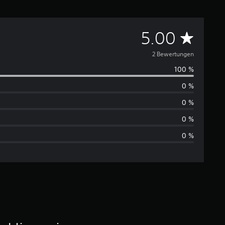
D
5.00
u
2 Bewertungen
100 %
r
0 %
c
0 %
h
0 %
0 %
s
c
h
n