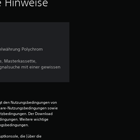
i
e Hinweise
t
t
l
ielwährung Polychrom
i
, Masterkassette,
c
ignalsuche mit einer gewissen
h
e
egt den Nutzungsbedingungen von 
B
ware-Nutzungsbedingungen sowie 
satzbedingungen. Der Download 
e
dingungen. Weitere wichtige 
ungsbedingungen.
w
ptkonsole, die (über die 